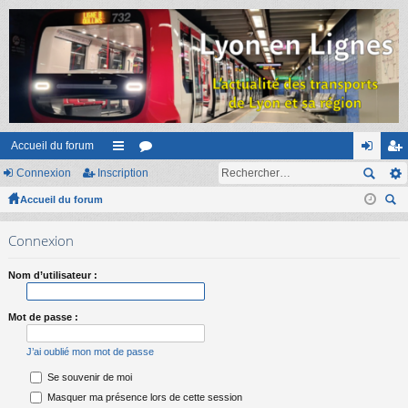
Accueil du forum
Connexion
Inscription
ac
or
on
ns
Accueil du forum
co
u
ne
cri
ec
ur
m
xi
pti
Connexion
her
ci
s
on
on
ch
Nom d’utilisateur :
er
s
Mot de passe :
J’ai oublié mon mot de passe
Se souvenir de moi
Masquer ma présence lors de cette session