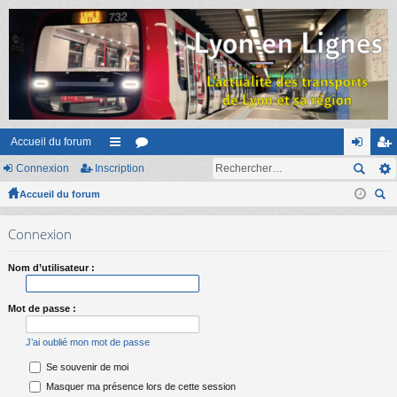
Accueil du forum
Connexion
Inscription
ac
or
on
ns
Accueil du forum
co
u
ne
cri
ec
ur
m
xi
pti
Connexion
her
ci
s
on
on
ch
Nom d’utilisateur :
er
s
Mot de passe :
J’ai oublié mon mot de passe
Se souvenir de moi
Masquer ma présence lors de cette session