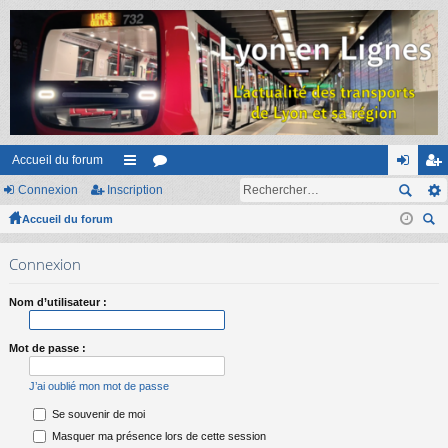
Accueil du forum
Connexion
Inscription
ac
or
on
ns
Accueil du forum
co
u
ne
cri
ec
ur
m
xi
pti
Connexion
her
ci
s
on
on
ch
Nom d’utilisateur :
er
s
Mot de passe :
J’ai oublié mon mot de passe
Se souvenir de moi
Masquer ma présence lors de cette session