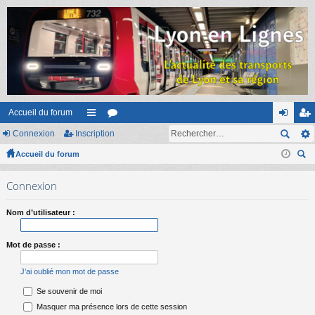
Accueil du forum
Connexion
Inscription
ac
or
on
ns
Accueil du forum
co
u
ne
cri
ec
ur
m
xi
pti
Connexion
her
ci
s
on
on
ch
Nom d’utilisateur :
er
s
Mot de passe :
J’ai oublié mon mot de passe
Se souvenir de moi
Masquer ma présence lors de cette session