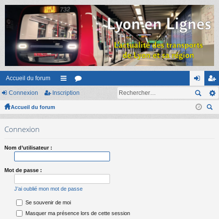
Accueil du forum
Connexion
Inscription
ac
or
on
ns
Accueil du forum
co
u
ne
cri
ec
ur
m
xi
pti
Connexion
her
ci
s
on
on
ch
Nom d’utilisateur :
er
s
Mot de passe :
J’ai oublié mon mot de passe
Se souvenir de moi
Masquer ma présence lors de cette session