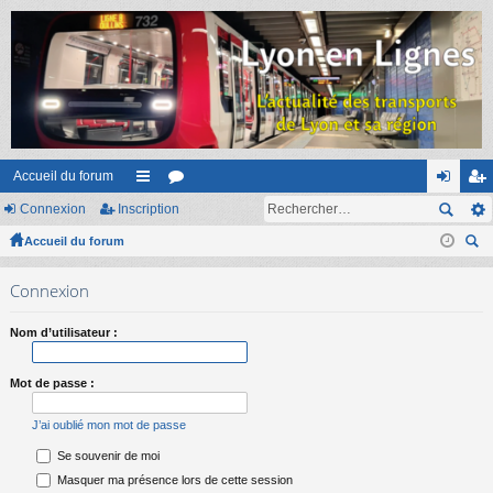
Accueil du forum
Connexion
Inscription
ac
or
on
ns
Accueil du forum
co
u
ne
cri
ec
ur
m
xi
pti
Connexion
her
ci
s
on
on
ch
Nom d’utilisateur :
er
s
Mot de passe :
J’ai oublié mon mot de passe
Se souvenir de moi
Masquer ma présence lors de cette session