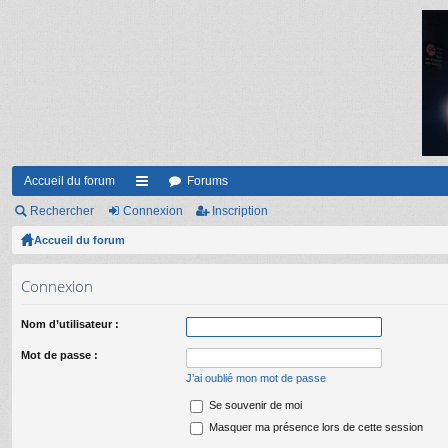
Accueil du forum
Forums
Rechercher
Connexion
ac
Inscription
Accueil du forum
co
ur
Connexion
ci
Nom d’utilisateur :
s
Mot de passe :
J’ai oublié mon mot de passe
Se souvenir de moi
Masquer ma présence lors de cette session