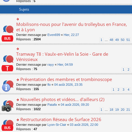
Réponses :
5
er
le
Sujets
m
e
s
Mobilisons-nous pour l'avenir du trolleybus en France,
o
s
n
et à Lyon
a
s
g
Dernier message par
Even699
«
Hier, 22:27
ult
e
Réponses :
2504
1
…
48
49
50
51
er
n
le
o
m
n
Tramway T8 : Vaulx-en-Velin la Soie - Gare de
o
e
lu
n
Vénissieux
s
le
s
s
Dernier message par
rayy
«
Hier, 04:59
pl
ult
a
Réponses :
75
u
1
2
er
g
s
le
e
Présentation des membres et trombinoscope
ré
m
n
c
e
o
Dernier message par
flo
«
04 août 2026, 23:35
o
e
s
n
Réponses :
155
1
2
3
4
n
nt
s
s
lu
a
ult
Nouvelles photos et vidéos... d'ailleurs (2)
le
g
er
pl
o
Dernier message par
Patafix
«
04 août 2026, 09:20
e
le
u
n
Réponses :
1022
1
…
18
19
20
21
n
m
s
s
o
e
ré
ult
Restructuration Réseau de Surface 2026
n
s
c
er
lu
s
o
Dernier message par
Lyon-St-Clair
«
03 août 2026, 22:00
e
le
le
a
n
Réponses :
47
nt
m