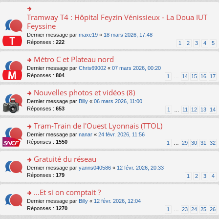
ré
s
le
er
n
c
s
pl
le
o
Tramway T4 : Hôpital Feyzin Vénissieux - La Doua IUT
e
o
a
u
m
n
nt
n
Feyssine
g
s
e
lu
s
e
ré
s
Dernier message par
maxc19
«
18 mars 2026, 17:48
le
ult
n
c
s
Réponses :
222
1
2
3
4
5
pl
er
o
e
a
u
le
n
nt
g
Métro C et Plateau nord
s
m
lu
e
ré
e
o
Dernier message par
Chris69002
«
07 mars 2026, 00:20
le
n
c
s
n
Réponses :
804
1
…
14
15
16
17
pl
o
e
s
s
u
n
nt
a
ult
Nouvelles photos et vidéos (8)
s
lu
g
er
ré
le
o
Dernier message par
Billy
«
06 mars 2026, 11:00
e
le
c
pl
n
Réponses :
653
1
…
11
12
13
14
n
m
e
u
s
o
e
nt
s
ult
Tram-Train de l'Ouest Lyonnais (TTOL)
n
s
ré
er
lu
s
o
Dernier message par
nanar
«
24 févr. 2026, 11:56
c
le
le
a
n
Réponses :
1550
1
…
29
30
31
32
e
m
pl
g
s
nt
e
u
e
ult
Gratuité du réseau
s
s
n
er
s
o
Dernier message par
yanns040586
«
12 févr. 2026, 20:33
ré
o
le
a
n
Réponses :
179
1
2
3
4
c
n
m
g
s
e
lu
e
e
ult
...Et si on comptait ?
nt
le
s
n
er
pl
s
o
Dernier message par
Billy
«
12 févr. 2026, 12:04
o
le
u
a
n
Réponses :
1270
1
…
23
24
25
26
n
m
s
g
s
lu
e