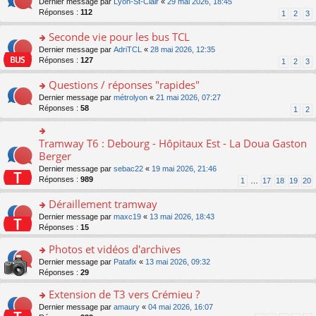
o
Dernier message par
Lyon-St-Clair
«
29 mai 2026, 18:45
nt
lu
le
e
s
n
Réponses :
112
1
2
3
le
m
n
ré
s
pl
e
o
c
ult
Seconde vie pour les bus TCL
u
s
n
e
er
s
s
o
Dernier message par
AdriTCL
«
28 mai 2026, 12:35
lu
nt
le
ré
a
n
Réponses :
127
1
2
3
le
m
c
g
s
pl
e
e
e
ult
Questions / réponses "rapides"
u
s
nt
n
er
s
s
o
Dernier message par
métrolyon
«
21 mai 2026, 07:27
o
le
ré
a
n
Réponses :
58
1
2
n
m
c
g
s
lu
e
e
e
ult
le
s
nt
n
er
Tramway T6 : Debourg - Hôpitaux Est - La Doua Gaston
o
pl
s
o
le
n
Berger
u
a
n
m
s
s
g
Dernier message par
sebac22
«
19 mai 2026, 21:46
lu
e
ult
ré
e
Réponses :
989
1
…
17
18
19
20
le
s
er
c
n
pl
s
le
e
o
Déraillement tramway
u
a
m
nt
n
s
g
e
o
Dernier message par
maxc19
«
13 mai 2026, 18:43
lu
ré
e
s
n
Réponses :
15
le
c
n
s
s
pl
e
o
Photos et vidéos d'archives
a
ult
u
nt
n
g
er
s
o
Dernier message par
Patafix
«
13 mai 2026, 09:32
lu
e
le
ré
n
Réponses :
29
le
n
m
c
s
pl
o
e
Extension de T3 vers Crémieu ?
e
ult
u
n
s
nt
er
o
Dernier message par
amaury
«
04 mai 2026, 16:07
s
lu
s
le