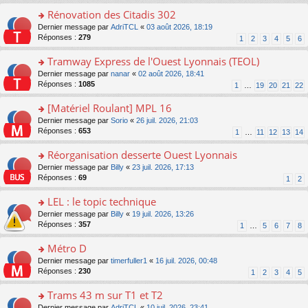
pl
g
s
e
Rénovation des Citadis 302
u
e
ult
s
s
n
er
o
Dernier message par
AdriTCL
«
03 août 2026, 18:19
s
ré
o
le
n
Réponses :
279
1
2
3
4
5
6
a
c
n
m
s
g
e
lu
e
ult
Tramway Express de l'Ouest Lyonnais (TEOL)
e
nt
le
s
er
n
o
Dernier message par
nanar
«
02 août 2026, 18:41
pl
s
le
o
n
Réponses :
1085
u
1
…
19
20
21
22
a
m
n
s
s
g
e
lu
ult
[Matériel Roulant] MPL 16
ré
e
s
le
er
c
n
s
o
Dernier message par
Sorio
«
26 juil. 2026, 21:03
pl
le
e
o
a
n
Réponses :
653
u
1
…
11
12
13
14
m
nt
n
g
s
s
e
lu
e
ult
Réorganisation desserte Ouest Lyonnais
ré
s
le
n
er
c
s
o
Dernier message par
Billy
«
23 juil. 2026, 17:13
pl
o
le
e
a
n
Réponses :
69
u
1
2
n
m
nt
g
s
s
lu
e
e
ult
LEL : le topic technique
ré
le
s
n
er
c
pl
s
o
Dernier message par
Billy
«
19 juil. 2026, 13:26
o
le
e
u
a
n
Réponses :
357
1
…
5
6
7
8
n
m
nt
s
g
s
lu
e
ré
e
ult
Métro D
le
s
c
n
er
pl
s
o
Dernier message par
timerfuller1
«
16 juil. 2026, 00:48
e
o
le
u
a
n
Réponses :
230
1
2
3
4
5
nt
n
m
s
g
s
lu
e
ré
e
ult
Trams 43 m sur T1 et T2
le
s
c
n
er
pl
s
o
Dernier message par
AdriTCL
«
10 juil. 2026, 23:41