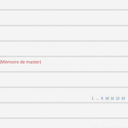
e (Mémoire de master)
1
…
9
10
11
12
13