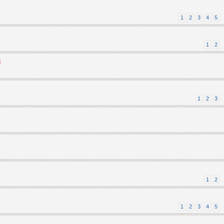
1
2
3
4
5
1
2
i
1
2
3
1
2
1
2
3
4
5