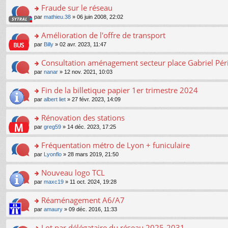
er
Fraude sur le réseau
le
o
par
mathieu.38
» 06 juin 2008, 22:02
m
n
e
s
Amélioration de l'offre de transport
s
ult
s
o
par
Billy
» 02 avr. 2023, 11:47
er
a
n
le
g
s
Consultation aménagement secteur place Gabriel Pér
m
e
ult
e
n
o
par
nanar
» 12 nov. 2021, 10:03
er
s
o
n
le
s
n
s
Fin de la billetique papier 1er trimestre 2024
m
a
lu
ult
e
o
par
albert liet
» 27 févr. 2023, 14:09
g
le
er
s
n
e
pl
le
s
s
Rénovation des stations
n
u
m
a
ult
o
s
e
o
par
greg59
» 14 déc. 2023, 17:25
g
er
n
ré
s
n
e
le
lu
c
s
s
Fréquentation métro de Lyon + funiculaire
n
m
le
e
a
ult
o
e
pl
o
par
Lyonflo
» 28 mars 2019, 21:50
nt
g
er
n
s
u
n
e
le
lu
s
s
s
Nouveau logo TCL
n
m
le
a
ré
ult
o
e
pl
o
par
maxc19
» 11 oct. 2024, 19:28
g
c
er
n
s
u
n
e
e
le
lu
s
s
s
Réaménagement A6/A7
n
nt
m
le
a
ré
ult
o
e
pl
o
par
amaury
» 09 déc. 2016, 11:33
g
c
er
n
s
u
n
e
e
le
lu
s
s
s
Lot par délégataire du réseau 2025-2031
n
nt
m