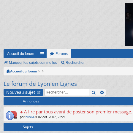
Accueil du forum
Forums
Marquer les sujets comme lus
ac
Rechercher
Accueil du forum
co
ur
Le forum de Lyon en Lignes
ci
Nouveau
sujet
s
Annonces
A lire par tous avant de poster son premier message.
o
par
bus64
» 02 oct. 2007, 22:21
n
s
Sujets
ult