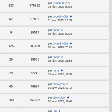
er
par
Chris69002
le
C
223
379812
18 févr. 2025, 09:04
o
d
n
er
s
ni
par
Lyon-St-Clair
C
ult
62
97899
er
11 févr. 2025, 15:08
o
er
m
n
le
e
s
d
par
nanar
s
C
ult
9
19517
er
06 févr. 2025, 09:29
s
o
er
ni
a
n
le
er
g
s
d
par
Lyon-St-Clair
m
C
e
ult
125
207189
er
05 févr. 2025, 20:03
o
e
er
ni
n
s
le
er
s
s
d
par
nanar
m
C
ult
26
38965
a
er
03 févr. 2025, 23:58
o
e
er
g
ni
n
s
le
e
er
s
s
d
par
nanar
m
C
ult
29
62211
a
er
31 janv. 2025, 19:39
o
e
er
g
ni
n
s
le
e
er
s
s
d
par
métrolyon
m
C
ult
65
79997
a
er
30 janv. 2025, 07:15
o
e
er
g
ni
n
s
le
e
er
s
s
d
par
alecjcclyon
m
C
ult
203
357792
a
er
05 janv. 2025, 16:49
o
e
er
g
ni
n
s
le
e
er
s
s
d
par
Billy