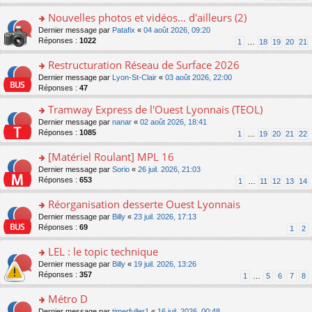
n
s
s
pl
o
a
ult
Nouvelles photos et vidéos... d'ailleurs (2)
u
n
g
er
s
o
Dernier message par
Patafix
«
04 août 2026, 09:20
lu
e
le
ré
n
Réponses :
1022
1
…
18
19
20
21
le
n
m
c
s
pl
o
e
e
ult
Restructuration Réseau de Surface 2026
u
n
s
nt
er
s
lu
s
o
Dernier message par
Lyon-St-Clair
«
03 août 2026, 22:00
le
ré
le
a
n
Réponses :
47
m
c
pl
g
s
e
e
Tramway Express de l'Ouest Lyonnais (TEOL)
u
e
ult
s
nt
s
n
er
o
Dernier message par
nanar
«
02 août 2026, 18:41
s
ré
o
le
n
Réponses :
1085
1
…
19
20
21
22
a
c
n
m
s
g
e
lu
e
ult
[Matériel Roulant] MPL 16
e
nt
le
s
er
n
o
Dernier message par
Sorio
«
26 juil. 2026, 21:03
pl
s
le
o
n
Réponses :
653
u
1
…
11
12
13
14
a
m
n
s
s
g
e
lu
ult
Réorganisation desserte Ouest Lyonnais
ré
e
s
le
er
c
n
s
o
Dernier message par
Billy
«
23 juil. 2026, 17:13
pl
le
e
o
a
n
Réponses :
69
u
1
2
m
nt
n
g
s
s
e
lu
e
ult
LEL : le topic technique
ré
s
le
n
er
c
s
o
Dernier message par
Billy
«
19 juil. 2026, 13:26
pl
o
le
e
a
n
Réponses :
357
u
1
…
5
6
7
8
n
m
nt
g
s
s
lu
e
e
ult
Métro D
ré
le
s
n
er
c
pl
s
o
Dernier message par
timerfuller1
«
16 juil. 2026, 00:48