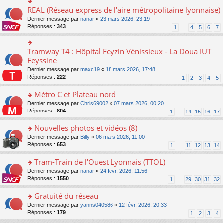
ré
e
s
le
er
REAL (Réseau express de l'aire métropolitaine lyonnaise)
c
n
o
s
pl
le
e
o
n
a
Dernier message par
nanar
«
23 mars 2026, 23:19
u
m
nt
n
s
g
Réponses :
343
s
1
…
4
5
6
7
e
lu
ult
e
ré
s
le
er
n
c
s
pl
le
o
Tramway T4 : Hôpital Feyzin Vénissieux - La Doua IUT
e
o
a
u
m
n
nt
n
Feyssine
g
s
e
lu
s
e
ré
s
Dernier message par
maxc19
«
18 mars 2026, 17:48
le
ult
n
c
s
Réponses :
222
1
2
3
4
5
pl
er
o
e
a
u
le
n
nt
g
Métro C et Plateau nord
s
m
lu
e
ré
e
o
Dernier message par
Chris69002
«
07 mars 2026, 00:20
le
n
c
s
n
Réponses :
804
1
…
14
15
16
17
pl
o
e
s
s
u
n
nt
a
ult
Nouvelles photos et vidéos (8)
s
lu
g
er
ré
le
o
Dernier message par
Billy
«
06 mars 2026, 11:00
e
le
c
pl
n
Réponses :
653
1
…
11
12
13
14
n
m
e
u
s
o
e
nt
s
ult
Tram-Train de l'Ouest Lyonnais (TTOL)
n
s
ré
er
lu
s
o
Dernier message par
nanar
«
24 févr. 2026, 11:56
c
le
le
a
n
Réponses :
1550
1
…
29
30
31
32
e
m
pl
g
s
nt
e
u
e
ult
Gratuité du réseau
s
s
n
er
s
o
Dernier message par
yanns040586
«
12 févr. 2026, 20:33
ré
o
le
a
n
Réponses :
179
1
2
3
4
c
n
m
g
s
e
lu
e