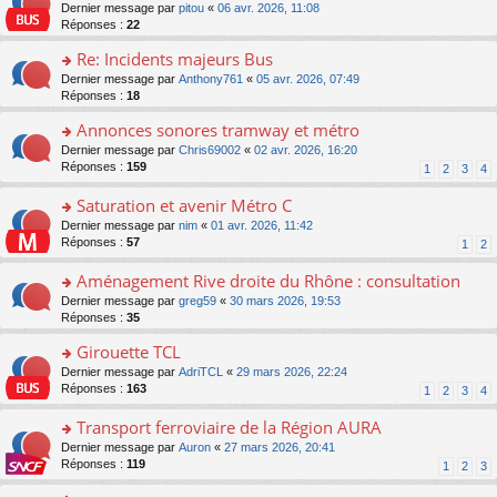
er
c
n
o
Dernier message par
pitou
«
06 avr. 2026, 11:08
pl
s
le
e
o
n
Réponses :
22
u
a
m
nt
n
s
s
g
e
Re: Incidents majeurs Bus
lu
ult
ré
e
s
le
er
o
Dernier message par
Anthony761
«
05 avr. 2026, 07:49
c
n
s
pl
le
n
Réponses :
18
e
o
a
u
m
s
nt
n
g
s
e
Annonces sonores tramway et métro
ult
lu
e
ré
s
er
le
o
Dernier message par
Chris69002
«
02 avr. 2026, 16:20
n
c
s
le
pl
n
Réponses :
159
1
2
3
4
o
e
a
m
u
s
n
nt
g
e
s
ult
Saturation et avenir Métro C
lu
e
s
ré
er
le
n
o
Dernier message par
nim
«
01 avr. 2026, 11:42
s
c
le
pl
o
n
Réponses :
57
1
2
a
e
m
u
n
s
g
nt
e
s
lu
ult
Aménagement Rive droite du Rhône : consultation
e
s
ré
le
er
n
s
o
Dernier message par
greg59
«
30 mars 2026, 19:53
c
pl
le
o
a
n
Réponses :
35
e
u
m
n
g
s
nt
s
e
lu
Girouette TCL
e
ult
ré
s
le
n
er
o
Dernier message par
AdriTCL
«
29 mars 2026, 22:24
c
s
pl
o
le
n
Réponses :
163
e
1
2
3
4
a
u
n
m
s
nt
g
s
lu
e
ult
Transport ferroviaire de la Région AURA
e
ré
le
s
er
n
c
o
Dernier message par
Auron
«
27 mars 2026, 20:41
pl
s
le
o
e
n
Réponses :
119
u
1
2
3
a
m
n
nt
s
s
g
e
lu
ult