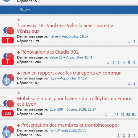
Réponses :
5
er
le
Sujets
m
e
s
Tramway T8 : Vaulx-en-Velin la Soie - Gare de
o
s
n
Vénissieux
a
s
g
Dernier message par
nanar
«
Aujourd’hui, 16:07
ult
e
Réponses :
79
1
2
er
n
le
o
Rénovation des Citadis 302
m
n
e
o
Dernier message par
sebac22
«
Aujourd’hui, 11:41
lu
s
n
Réponses :
280
1
2
3
4
5
6
le
s
s
pl
a
ult
Jeux en rapport avec les transports en commun
u
g
er
s
o
Dernier message par
rayy
«
Aujourd’hui, 07:19
e
le
ré
n
Réponses :
57
1
2
n
m
c
s
o
e
e
ult
n
s
nt
er
Mobilisons-nous pour l'avenir du trolleybus en France,
o
lu
s
le
n
et à Lyon
le
a
m
s
pl
g
Dernier message par
Even699
«
05 août 2026, 22:27
e
ult
u
e
Réponses :
2504
1
…
48
49
50
51
s
er
s
n
s
le
ré
o
Présentation des membres et trombinoscope
a
m
c
n
g
e
o
Dernier message par
flo
«
04 août 2026, 23:35
e
lu
e
s
n
Réponses :
155
1
2
3
4
nt
le