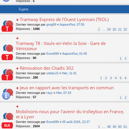
Réponses :
5
er
le
Sujets
m
e
Tramway Express de l'Ouest Lyonnais (TEOL)
s
o
Dernier message par
greg59
«
Aujourd’hui, 07:55
s
n
Réponses :
1086
a
1
…
19
20
21
22
s
g
ult
e
er
n
Tramway T8 : Vaulx-en-Velin la Soie - Gare de
o
le
o
n
Vénissieux
m
n
s
Dernier message par
Even699
«
Aujourd’hui, 01:45
e
lu
ult
Réponses :
80
1
2
s
le
er
s
pl
le
Rénovation des Citadis 302
a
u
m
g
s
e
o
Dernier message par
sebac22
«
Hier, 11:41
e
ré
s
n
Réponses :
280
1
2
3
4
5
6
n
c
s
s
o
e
a
ult
Jeux en rapport avec les transports en commun
n
nt
g
er
o
Dernier message par
rayy
«
Hier, 07:19
lu
e
le
n
Réponses :
57
1
2
le
n
m
s
pl
o
e
ult
u
n
s
er
Mobilisons-nous pour l'avenir du trolleybus en France,
s
o
lu
s
le
ré
n
et à Lyon
le
a
m
c
s
pl
g
Dernier message par
Even699
«
05 août 2026, 22:27
e
e
ult
u
e
Réponses :
2504
1
…
48
49
50
51
s
nt
er