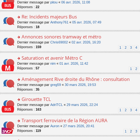
er
c
n
o
Dernier message par
pitou
«
06 avr. 2026, 11:08
pl
s
le
e
o
n
Réponses :
22
u
a
m
nt
n
s
s
g
e
Re: Incidents majeurs Bus
lu
ult
ré
e
s
le
er
o
Dernier message par
Anthony761
«
05 avr. 2026, 07:49
c
n
s
pl
le
n
Réponses :
18
e
o
a
u
m
s
nt
n
g
s
e
Annonces sonores tramway et métro
ult
lu
e
ré
s
er
le
o
Dernier message par
Chris69002
«
02 avr. 2026, 16:20
n
c
s
le
pl
n
Réponses :
159
1
2
3
4
o
e
a
m
u
s
n
nt
g
e
s
ult
Saturation et avenir Métro C
lu
e
s
ré
er
le
n
o
Dernier message par
nim
«
01 avr. 2026, 11:42
s
c
le
pl
o
n
Réponses :
57
1
2
a
e
m
u
n
s
g
nt
e
s
lu
ult
Aménagement Rive droite du Rhône : consultation
e
s
ré
le
er
n
s
o
Dernier message par
greg59
«
30 mars 2026, 19:53
c
pl
le
o
a
n
Réponses :
35
e
u
m
n
g
s
nt
s
e
lu
Girouette TCL
e
ult
ré
s
le
n
er
o
Dernier message par
AdriTCL
«
29 mars 2026, 22:24
c
s
pl
o
le
n
Réponses :
163
e
1
2
3
4
a
u
n
m
s
nt
g
s
lu
e
ult
Transport ferroviaire de la Région AURA
e
ré
le
s
er
n
c
o
Dernier message par
Auron
«
27 mars 2026, 20:41
pl
s
le
o
e
n
Réponses :
119
u
1
2
3
a
m
n
nt
s
s
g
e
lu
ult