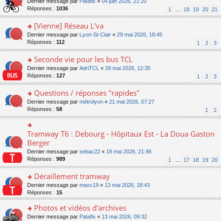
g
o
Dernier message par
Patafix
«
04 juin 2026, 21:20
e
nt
n
s
e
n
Réponses :
1036
1
…
18
19
20
21
s
lu
ré
n
s
s
le
c
o
ult
[Vienne] Réseau L'va
a
pl
e
n
er
g
u
o
Dernier message par
Lyon-St-Clair
«
29 mai 2026, 18:45
nt
lu
le
e
s
n
Réponses :
112
1
2
3
le
m
n
ré
s
pl
e
o
c
ult
Seconde vie pour les bus TCL
u
s
n
e
er
s
s
o
Dernier message par
AdriTCL
«
28 mai 2026, 12:35
lu
nt
le
ré
a
n
Réponses :
127
1
2
3
le
m
c
g
s
pl
e
e
e
ult
Questions / réponses "rapides"
u
s
nt
n
er
s
s
o
Dernier message par
métrolyon
«
21 mai 2026, 07:27
o
le
ré
a
n
Réponses :
58
1
2
n
m
c
g
s
lu
e
e
e
ult
le
s
nt
n
er
Tramway T6 : Debourg - Hôpitaux Est - La Doua Gaston
o
pl
s
o
le
n
Berger
u
a
n
m
s
s
g
Dernier message par
sebac22
«
19 mai 2026, 21:46
lu
e
ult
ré
e
Réponses :
989
1
…
17
18
19
20
le
s
er
c
n
pl
s
le
e
o
Déraillement tramway
u
a
m
nt
n
s
g
e
o
Dernier message par
maxc19
«
13 mai 2026, 18:43
lu
ré
e
s
n
Réponses :
15
le
c
n
s
s
pl
e
o
Photos et vidéos d'archives
a
ult
u
nt
n
g
er
s
o
Dernier message par
Patafix
«
13 mai 2026, 09:32
lu