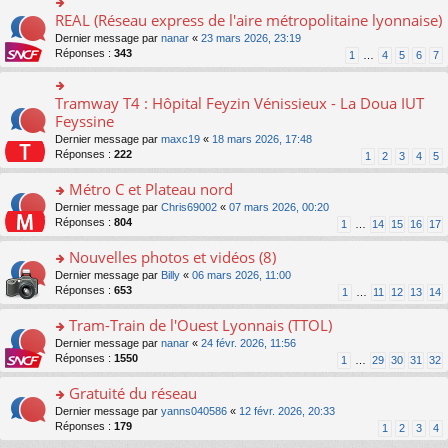
ré
e
s
le
er
REAL (Réseau express de l'aire métropolitaine lyonnaise)
c
n
o
s
pl
le
e
o
n
a
Dernier message par
nanar
«
23 mars 2026, 23:19
u
m
nt
n
s
g
Réponses :
343
s
1
…
4
5
6
7
e
lu
ult
e
ré
s
le
er
n
c
s
pl
le
o
Tramway T4 : Hôpital Feyzin Vénissieux - La Doua IUT
e
o
a
u
m
n
nt
n
Feyssine
g
s
e
lu
s
e
ré
s
Dernier message par
maxc19
«
18 mars 2026, 17:48
le
ult
n
c
s
Réponses :
222
1
2
3
4
5
pl
er
o
e
a
u
le
n
nt
g
Métro C et Plateau nord
s
m
lu
e
ré
e
o
Dernier message par
Chris69002
«
07 mars 2026, 00:20
le
n
c
s
n
Réponses :
804
1
…
14
15
16
17
pl
o
e
s
s
u
n
nt
a
ult
Nouvelles photos et vidéos (8)
s
lu
g
er
ré
le
o
Dernier message par
Billy
«
06 mars 2026, 11:00
e
le
c
pl
n
Réponses :
653
1
…
11
12
13
14
n
m
e
u
s
o
e
nt
s
ult
Tram-Train de l'Ouest Lyonnais (TTOL)
n
s
ré
er
lu
s
o
Dernier message par
nanar
«
24 févr. 2026, 11:56
c
le
le
a
n
Réponses :
1550
1
…
29
30
31
32
e
m
pl
g
s
nt
e
u
e
ult
Gratuité du réseau
s
s
n
er
s
o
Dernier message par
yanns040586
«
12 févr. 2026, 20:33
ré
o
le
a
n
Réponses :
179
1
2
3
4
c
n
m
g
s
e
lu
e