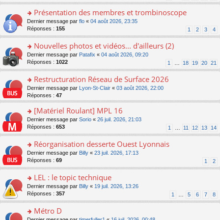
s
n
s
le
ré
o
Présentation des membres et trombinoscope
a
m
c
n
g
e
o
Dernier message par
flo
«
04 août 2026, 23:35
e
lu
e
s
n
Réponses :
155
1
2
3
4
nt
le
n
s
s
pl
o
a
ult
Nouvelles photos et vidéos... d'ailleurs (2)
u
n
g
er
s
o
Dernier message par
Patafix
«
04 août 2026, 09:20
lu
e
le
ré
n
Réponses :
1022
1
…
18
19
20
21
le
n
m
c
s
pl
o
e
e
ult
Restructuration Réseau de Surface 2026
u
n
s
nt
er
s
lu
s
o
Dernier message par
Lyon-St-Clair
«
03 août 2026, 22:00
le
ré
le
a
n
Réponses :
47
m
c
pl
g
s
e
e
[Matériel Roulant] MPL 16
u
e
ult
s
nt
s
n
er
o
Dernier message par
Sorio
«
26 juil. 2026, 21:03
s
ré
o
le
n
Réponses :
653
1
…
11
12
13
14
a
c
n
m
s
g
e
lu
e
ult
Réorganisation desserte Ouest Lyonnais
e
nt
le
s
er
n
o
Dernier message par
Billy
«
23 juil. 2026, 17:13
pl
s
le
o
n
Réponses :
69
u
1
2
a
m
n
s
s
g
e
lu
ult
LEL : le topic technique
ré
e
s
le
er
c
n
s
o
Dernier message par
Billy
«
19 juil. 2026, 13:26
pl
le
e
o
a
n
Réponses :
357
u
1
…
5
6
7
8
m
nt
n
g
s
s
e
lu
e
ult
Métro D
ré
s
le
n
er
c
s
o
Dernier message par
timerfuller1
«
16 juil. 2026, 00:48