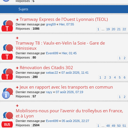
Réponses :
5
er
le
Sujets
m
e
Tramway Express de l'Ouest Lyonnais (TEOL)
s
o
Dernier message par
greg59
«
Hier, 07:55
s
n
Réponses :
1086
a
1
…
19
20
21
22
s
g
ult
e
er
n
Tramway T8 : Vaulx-en-Velin la Soie - Gare de
o
le
o
n
Vénissieux
m
n
s
Dernier message par
Even699
«
Hier, 01:45
e
lu
ult
Réponses :
80
1
2
s
le
er
s
pl
le
Rénovation des Citadis 302
a
u
m
g
s
e
o
Dernier message par
sebac22
«
07 août 2026, 11:41
e
ré
s
n
Réponses :
280
1
2
3
4
5
6
n
c
s
s
o
e
a
ult
Jeux en rapport avec les transports en commun
n
nt
g
er
o
Dernier message par
rayy
«
07 août 2026, 07:19
lu
e
le
n
Réponses :
57
1
2
le
n
m
s
pl
o
e
ult
u
n
s
er
Mobilisons-nous pour l'avenir du trolleybus en France,
s
o
lu
s
le
ré
n
et à Lyon
le
a
m
c
s
pl
g
Dernier message par
Even699
«
05 août 2026, 22:27
e
e
ult
u
e
Réponses :
2504
1
…
48
49
50
51
s
nt
er