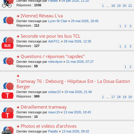
g
o
Dernier message par
Patafix
«
04 juin 2026, 21:20
e
nt
n
s
e
n
Réponses :
1036
1
…
18
19
20
21
s
lu
ré
n
s
s
le
c
o
ult
[Vienne] Réseau L'va
a
pl
e
n
er
g
u
o
Dernier message par
Lyon-St-Clair
«
29 mai 2026, 18:45
nt
lu
le
e
s
n
Réponses :
112
1
2
3
le
m
n
ré
s
pl
e
o
c
ult
Seconde vie pour les bus TCL
u
s
n
e
er
s
s
o
Dernier message par
AdriTCL
«
28 mai 2026, 12:35
lu
nt
le
ré
a
n
Réponses :
127
1
2
3
le
m
c
g
s
pl
e
e
e
ult
Questions / réponses "rapides"
u
s
nt
n
er
s
s
o
Dernier message par
métrolyon
«
21 mai 2026, 07:27
o
le
ré
a
n
Réponses :
58
1
2
n
m
c
g
s
lu
e
e
e
ult
le
s
nt
n
er
Tramway T6 : Debourg - Hôpitaux Est - La Doua Gaston
o
pl
s
o
le
n
Berger
u
a
n
m
s
s
g
Dernier message par
sebac22
«
19 mai 2026, 21:46
lu
e
ult
ré
e
Réponses :
989
1
…
17
18
19
20
le
s
er
c
n
pl
s
le
e
o
Déraillement tramway
u
a
m
nt
n
s
g
e
o
Dernier message par
maxc19
«
13 mai 2026, 18:43
lu
ré
e
s
n
Réponses :
15
le
c
n
s
s
pl
e
o
Photos et vidéos d'archives
a
ult
u
nt
n
g
er
s
o
Dernier message par
Patafix
«
13 mai 2026, 09:32
lu