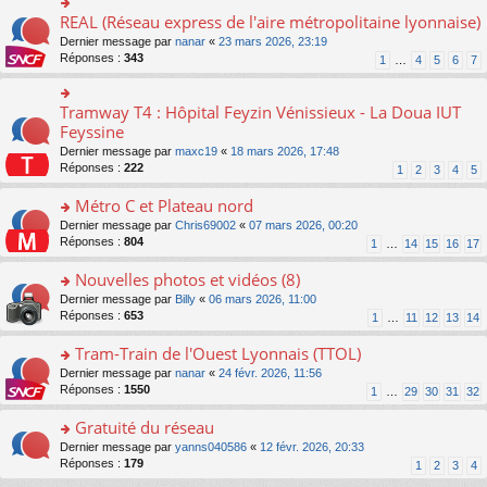
ré
e
s
le
er
REAL (Réseau express de l'aire métropolitaine lyonnaise)
c
n
o
s
pl
le
e
o
n
a
Dernier message par
nanar
«
23 mars 2026, 23:19
u
m
nt
n
s
g
Réponses :
343
s
1
…
4
5
6
7
e
lu
ult
e
ré
s
le
er
n
c
s
pl
le
o
Tramway T4 : Hôpital Feyzin Vénissieux - La Doua IUT
e
o
a
u
m
n
nt
n
Feyssine
g
s
e
lu
s
e
ré
s
Dernier message par
maxc19
«
18 mars 2026, 17:48
le
ult
n
c
s
Réponses :
222
1
2
3
4
5
pl
er
o
e
a
u
le
n
nt
g
Métro C et Plateau nord
s
m
lu
e
ré
e
o
Dernier message par
Chris69002
«
07 mars 2026, 00:20
le
n
c
s
n
Réponses :
804
1
…
14
15
16
17
pl
o
e
s
s
u
n
nt
a
ult
Nouvelles photos et vidéos (8)
s
lu
g
er
ré
le
o
Dernier message par
Billy
«
06 mars 2026, 11:00
e
le
c
pl
n
Réponses :
653
1
…
11
12
13
14
n
m
e
u
s
o
e
nt
s
ult
Tram-Train de l'Ouest Lyonnais (TTOL)
n
s
ré
er
lu
s
o
Dernier message par
nanar
«
24 févr. 2026, 11:56
c
le
le
a
n
Réponses :
1550
1
…
29
30
31
32
e
m
pl
g
s
nt
e
u
e
ult
Gratuité du réseau
s
s
n
er
s
o
Dernier message par
yanns040586
«
12 févr. 2026, 20:33
ré
o
le
a
n
Réponses :
179
1
2
3
4
c
n
m
g
s
e
lu
e