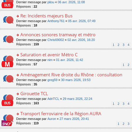
er
c
n
o
Dernier message par
pitou
«
06 avr. 2026, 11:08
pl
s
le
e
o
n
Réponses :
22
u
a
m
nt
n
s
s
g
e
Re: Incidents majeurs Bus
lu
ult
ré
e
s
le
er
o
Dernier message par
Anthony761
«
05 avr. 2026, 07:49
c
n
s
pl
le
n
Réponses :
18
e
o
a
u
m
s
nt
n
g
s
e
Annonces sonores tramway et métro
ult
lu
e
ré
s
er
le
o
Dernier message par
Chris69002
«
02 avr. 2026, 16:20
n
c
s
le
pl
n
Réponses :
159
1
2
3
4
o
e
a
m
u
s
n
nt
g
e
s
ult
Saturation et avenir Métro C
lu
e
s
ré
er
le
n
o
Dernier message par
nim
«
01 avr. 2026, 11:42
s
c
le
pl
o
n
Réponses :
57
1
2
a
e
m
u
n
s
g
nt
e
s
lu
ult
Aménagement Rive droite du Rhône : consultation
e
s
ré
le
er
n
s
o
Dernier message par
greg59
«
30 mars 2026, 19:53
c
pl
le
o
a
n
Réponses :
35
e
u
m
n
g
s
nt
s
e
lu
Girouette TCL
e
ult
ré
s
le
n
er
o
Dernier message par
AdriTCL
«
29 mars 2026, 22:24
c
s
pl
o
le
n
Réponses :
163
e
1
2
3
4
a
u
n
m
s
nt
g
s
lu
e
ult
Transport ferroviaire de la Région AURA
e
ré
le
s
er
n
c
o
Dernier message par
Auron
«
27 mars 2026, 20:41
pl
s
le
o
e
n
Réponses :
119
u
1
2
3
a
m
n
nt
s
s
g
e
lu
ult