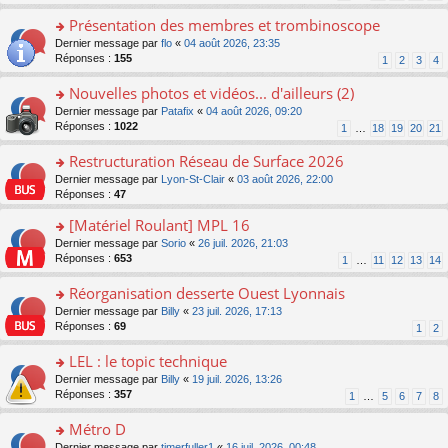
s
n
s
le
ré
o
Présentation des membres et trombinoscope
a
m
c
n
g
e
o
Dernier message par
flo
«
04 août 2026, 23:35
e
lu
e
s
n
Réponses :
155
1
2
3
4
nt
le
n
s
s
pl
o
a
ult
Nouvelles photos et vidéos... d'ailleurs (2)
u
n
g
er
s
o
Dernier message par
Patafix
«
04 août 2026, 09:20
lu
e
le
ré
n
Réponses :
1022
1
…
18
19
20
21
le
n
m
c
s
pl
o
e
e
ult
Restructuration Réseau de Surface 2026
u
n
s
nt
er
s
lu
s
o
Dernier message par
Lyon-St-Clair
«
03 août 2026, 22:00
le
ré
le
a
n
Réponses :
47
m
c
pl
g
s
e
e
[Matériel Roulant] MPL 16
u
e
ult
s
nt
s
n
er
o
Dernier message par
Sorio
«
26 juil. 2026, 21:03
s
ré
o
le
n
Réponses :
653
1
…
11
12
13
14
a
c
n
m
s
g
e
lu
e
ult
Réorganisation desserte Ouest Lyonnais
e
nt
le
s
er
n
o
Dernier message par
Billy
«
23 juil. 2026, 17:13
pl
s
le
o
n
Réponses :
69
u
1
2
a
m
n
s
s
g
e
lu
ult
LEL : le topic technique
ré
e
s
le
er
c
n
s
o
Dernier message par
Billy
«
19 juil. 2026, 13:26
pl
le
e
o
a
n
Réponses :
357
u
1
…
5
6
7
8
m
nt
n
g
s
s
e
lu
e
ult
Métro D
ré
s
le
n
er
c
s
o
Dernier message par
timerfuller1
«
16 juil. 2026, 00:48