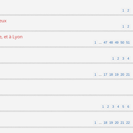
1
2
ieux
1
2
, et à Lyon
1
…
47
48
49
50
51
1
2
3
4
1
…
17
18
19
20
21
1
2
3
4
5
6
1
…
18
19
20
21
22