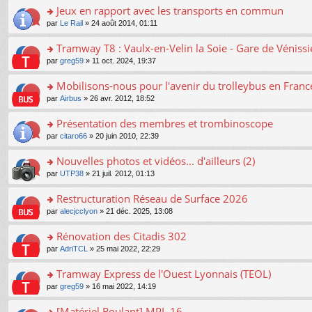
er
Jeux en rapport avec les transports en commun
le
o
par
Le Rail
» 24 août 2014, 01:11
m
n
e
s
Tramway T8 : Vaulx-en-Velin la Soie - Gare de Véniss
s
ult
s
o
par
greg59
» 11 oct. 2024, 19:37
er
a
n
le
g
s
Mobilisons-nous pour l'avenir du trolleybus en France
m
e
ult
e
n
o
par
Airbus
» 26 avr. 2012, 18:52
er
s
o
n
le
s
n
s
Présentation des membres et trombinoscope
m
a
lu
ult
e
o
par
citaro66
» 20 juin 2010, 22:39
g
le
er
s
n
e
pl
le
s
s
Nouvelles photos et vidéos... d'ailleurs (2)
n
u
m
a
ult
o
s
e
o
par
UTP38
» 21 juil. 2012, 01:13
g
er
n
ré
s
n
e
le
lu
c
s
s
Restructuration Réseau de Surface 2026
n
m
le
e
a
ult
o
e
pl
o
par
alecjcclyon
» 21 déc. 2025, 13:08
nt
g
er
n
s
u
n
e
le
lu
s
s
s
Rénovation des Citadis 302
n
m
le
a
ré
ult
o
e
pl
o
par
AdriTCL
» 25 mai 2022, 22:29
g
c
er
n
s
u
n
e
e
le
lu
s
s
s
Tramway Express de l'Ouest Lyonnais (TEOL)
n
nt
m
le
a
ré
ult
o
e
pl
o
par
greg59
» 16 mai 2022, 14:19
g
c
er
n
s
u
n
e
e
le
lu
s
s
s
[Matériel Roulant] MPL 16
n
nt
m