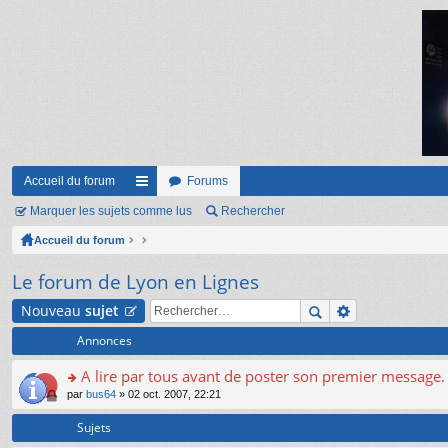
Accueil du forum
Forums
Marquer les sujets comme lus
ac
Rechercher
Accueil du forum
co
ur
Le forum de Lyon en Lignes
ci
Nouveau
sujet
s
Annonces
A lire par tous avant de poster son premier message.
o
par
bus64
» 02 oct. 2007, 22:21
n
s
Sujets
ult