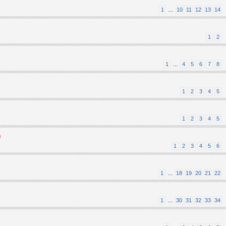
1
…
10
11
12
13
14
1
2
1
…
4
5
6
7
8
1
2
3
4
5
1
2
3
4
5
)
1
2
3
4
5
6
1
…
18
19
20
21
22
1
…
30
31
32
33
34