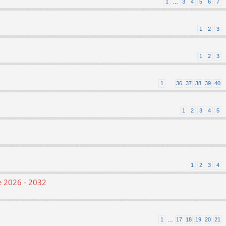
1
…
3
4
5
6
7
1
2
3
1
2
3
1
…
36
37
38
39
40
1
2
3
4
5
1
2
3
4
le 2026 - 2032
1
…
17
18
19
20
21