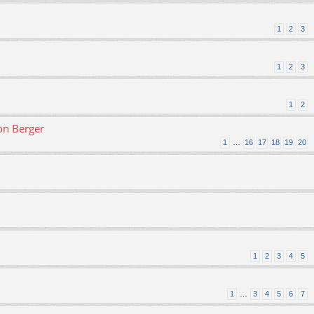
1
2
3
1
2
3
1
2
on Berger
1
…
16
17
18
19
20
1
2
3
4
5
1
…
3
4
5
6
7