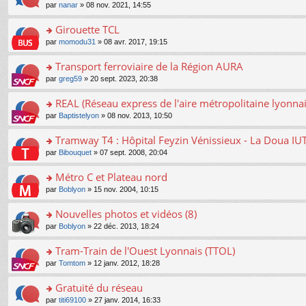
o
e
pl
o
par
nanar
» 08 nov. 2021, 14:55
g
c
er
n
s
u
n
e
e
le
lu
s
s
s
Girouette TCL
n
nt
m
le
a
ré
ult
o
e
pl
o
par
momodu31
» 08 avr. 2017, 19:15
g
c
er
n
s
u
n
e
e
le
lu
s
s
s
Transport ferroviaire de la Région AURA
n
nt
m
le
a
ré
ult
o
e
pl
o
par
greg59
» 20 sept. 2023, 20:38
g
c
er
n
s
u
n
e
e
le
lu
s
s
s
REAL (Réseau express de l'aire métropolitaine lyonnai
n
nt
m
le
a
ré
ult
o
e
pl
o
par
Baptistelyon
» 08 nov. 2013, 10:50
g
c
er
n
s
u
n
e
e
le
lu
s
s
s
Tramway T4 : Hôpital Feyzin Vénissieux - La Doua IU
n
nt
m
le
a
ré
ult
o
e
pl
o
par
Bibouquet
» 07 sept. 2008, 20:04
g
c
er
n
s
u
n
e
e
le
lu
s
s
s
Métro C et Plateau nord
n
nt
m
le
a
ré
ult
o
e
pl
o
par
Boblyon
» 15 nov. 2004, 10:15
g
c
er
n
s
u
n
e
e
le
lu
s
s
s
Nouvelles photos et vidéos (8)
n
nt
m
le
a
ré
ult
o
e
pl
o
par
Boblyon
» 22 déc. 2013, 18:24
g
c
er
n
s
u
n
e
e
le
lu
s
s
s
Tram-Train de l'Ouest Lyonnais (TTOL)
n
nt
m
le
a
ré
ult
o
e
pl
o
par
Tomtom
» 12 janv. 2012, 18:28
g
c
er
n
s
u
n
e
e
le
lu
s
s
s
Gratuité du réseau
n
nt
m
le
a
ré
ult
o
e
pl
o
par
titi69100
» 27 janv. 2014, 16:33
g
c
er