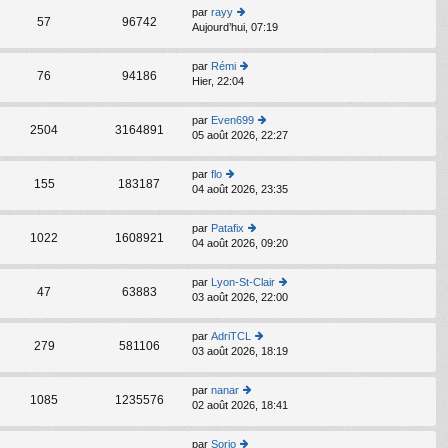
er
par
rayy
le
C
57
96742
Aujourd’hui, 07:19
o
d
n
er
s
ni
par
Rémi
C
ult
76
94186
er
Hier, 22:04
o
er
m
n
le
e
s
d
par
Even699
s
C
ult
2504
3164891
er
05 août 2026, 22:27
s
o
er
ni
a
n
le
er
g
s
d
par
flo
m
C
e
ult
155
183187
er
04 août 2026, 23:35
o
e
er
ni
n
s
le
er
s
s
d
par
Patafix
m
C
ult
1022
1608921
a
er
04 août 2026, 09:20
o
e
er
g
ni
n
s
le
e
er
s
s
d
par
Lyon-St-Clair
m
C
ult
47
63883
a
er
03 août 2026, 22:00
o
e
er
g
ni
n
s
le
e
er
s
s
d
par
AdriTCL
m
C
ult
279
581106
a
er
03 août 2026, 18:19
o
e
er
g
ni
n
s
le
e
er
s
s
d
par
nanar
m
C
ult
1085
1235576
a
er
02 août 2026, 18:41
o
e
er
g
ni
n
s
le
e
er
s
s
d
par
Sorio