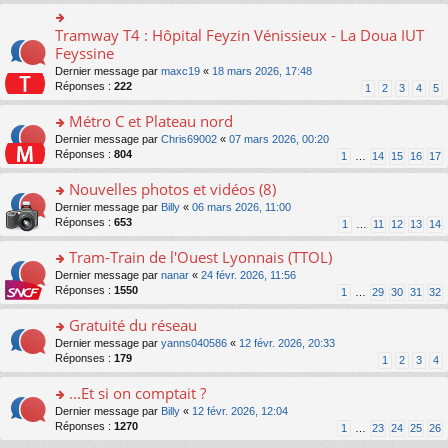
ré
s
le
er
n
c
s
pl
le
o
Tramway T4 : Hôpital Feyzin Vénissieux - La Doua IUT
e
o
a
u
m
n
nt
n
Feyssine
g
s
e
lu
s
e
ré
s
Dernier message par
maxc19
«
18 mars 2026, 17:48
le
ult
n
c
s
Réponses :
222
1
2
3
4
5
pl
er
o
e
a
u
le
n
nt
g
Métro C et Plateau nord
s
m
lu
e
ré
e
o
Dernier message par
Chris69002
«
07 mars 2026, 00:20
le
n
c
s
n
Réponses :
804
1
…
14
15
16
17
pl
o
e
s
s
u
n
nt
a
ult
Nouvelles photos et vidéos (8)
s
lu
g
er
ré
le
o
Dernier message par
Billy
«
06 mars 2026, 11:00
e
le
c
pl
n
Réponses :
653
1
…
11
12
13
14
n
m
e
u
s
o
e
nt
s
ult
Tram-Train de l'Ouest Lyonnais (TTOL)
n
s
ré
er
lu
s
o
Dernier message par
nanar
«
24 févr. 2026, 11:56
c
le
le
a
n
Réponses :
1550
1
…
29
30
31
32
e
m
pl
g
s
nt
e
u
e
ult
Gratuité du réseau
s
s
n
er
s
o
Dernier message par
yanns040586
«
12 févr. 2026, 20:33
ré
o
le
a
n
Réponses :
179
1
2
3
4
c
n
m
g
s
e
lu
e
e
ult
...Et si on comptait ?
nt
le
s
n
er
pl
s
o
Dernier message par
Billy
«
12 févr. 2026, 12:04
o
le
u
a
n
Réponses :
1270
1
…
23
24
25
26
n
m
s
g
s
lu
e