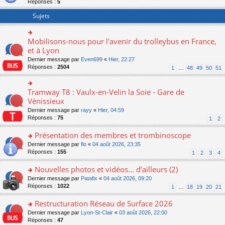
Réponses :
5
er
le
Sujets
m
e
s
Mobilisons-nous pour l'avenir du trolleybus en France,
o
s
n
et à Lyon
a
s
g
Dernier message par
Even699
«
Hier, 22:27
ult
e
Réponses :
2504
1
…
48
49
50
51
er
n
le
o
m
n
Tramway T8 : Vaulx-en-Velin la Soie - Gare de
o
e
lu
n
Vénissieux
s
le
s
s
Dernier message par
rayy
«
Hier, 04:59
pl
ult
a
Réponses :
75
u
1
2
er
g
s
le
e
Présentation des membres et trombinoscope
ré
m
n
c
e
o
Dernier message par
flo
«
04 août 2026, 23:35
o
e
s
n
Réponses :
155
1
2
3
4
n
nt
s
s
lu
a
ult
Nouvelles photos et vidéos... d'ailleurs (2)
le
g
er
pl
o
Dernier message par
Patafix
«
04 août 2026, 09:20
e
le
u
n
Réponses :
1022
1
…
18
19
20
21
n
m
s
s
o
e
ré
ult
Restructuration Réseau de Surface 2026
n
s
c
er
lu
s
o
Dernier message par
Lyon-St-Clair
«
03 août 2026, 22:00
e
le
le
a
n
Réponses :
47
nt
m