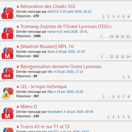
pl
g
s
e
Rénovation des Citadis 302
u
e
ult
s
s
n
er
o
Dernier message par
AdriTCL
«
03 août 2026, 18:19
s
ré
o
le
n
Réponses :
279
1
2
3
4
5
6
a
c
n
m
s
g
e
lu
e
ult
Tramway Express de l'Ouest Lyonnais (TEOL)
e
nt
le
s
er
n
o
Dernier message par
nanar
«
02 août 2026, 18:41
pl
s
le
o
n
Réponses :
1085
u
1
…
19
20
21
22
a
m
n
s
s
g
e
lu
ult
[Matériel Roulant] MPL 16
ré
e
s
le
er
c
n
s
o
Dernier message par
Sorio
«
26 juil. 2026, 21:03
pl
le
e
o
a
n
Réponses :
653
u
1
…
11
12
13
14
m
nt
n
g
s
s
e
lu
e
ult
Réorganisation desserte Ouest Lyonnais
ré
s
le
n
er
c
s
o
Dernier message par
Billy
«
23 juil. 2026, 17:13
pl
o
le
e
a
n
Réponses :
69
u
1
2
n
m
nt
g
s
s
lu
e
e
ult
LEL : le topic technique
ré
le
s
n
er
c
pl
s
o
Dernier message par
Billy
«
19 juil. 2026, 13:26
o
le
e
u
a
n
Réponses :
357
1
…
5
6
7
8
n
m
nt
s
g
s
lu
e
ré
e
ult
Métro D
le
s
c
n
er
pl
s
o
Dernier message par
timerfuller1
«
16 juil. 2026, 00:48
e
o
le
u
a
n
Réponses :
230
1
2
3
4
5
nt
n
m
s
g
s
lu
e
ré
e
ult
Trams 43 m sur T1 et T2
le
s
c
n
er
pl
s
o
Dernier message par
AdriTCL
«
10 juil. 2026, 23:41