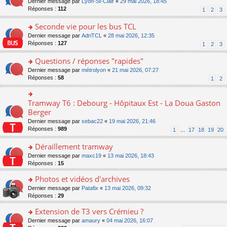
o
Dernier message par
Lyon-St-Clair
«
29 mai 2026, 18:45
nt
lu
le
e
s
n
Réponses :
112
1
2
3
le
m
n
ré
s
pl
e
o
c
ult
Seconde vie pour les bus TCL
u
s
n
e
er
s
s
o
Dernier message par
AdriTCL
«
28 mai 2026, 12:35
lu
nt
le
ré
a
n
Réponses :
127
1
2
3
le
m
c
g
s
pl
e
e
e
ult
Questions / réponses "rapides"
u
s
nt
n
er
s
s
o
Dernier message par
métrolyon
«
21 mai 2026, 07:27
o
le
ré
a
n
Réponses :
58
1
2
n
m
c
g
s
lu
e
e
e
ult
le
s
nt
n
er
Tramway T6 : Debourg - Hôpitaux Est - La Doua Gaston
o
pl
s
o
le
n
Berger
u
a
n
m
s
s
g
Dernier message par
sebac22
«
19 mai 2026, 21:46
lu
e
ult
ré
e
Réponses :
989
1
…
17
18
19
20
le
s
er
c
n
pl
s
le
e
o
Déraillement tramway
u
a
m
nt
n
s
g
e
o
Dernier message par
maxc19
«
13 mai 2026, 18:43
lu
ré
e
s
n
Réponses :
15
le
c
n
s
s
pl
e
o
Photos et vidéos d'archives
a
ult
u
nt
n
g
er
s
o
Dernier message par
Patafix
«
13 mai 2026, 09:32
lu
e
le
ré
n
Réponses :
29
le
n
m
c
s
pl
o
e
Extension de T3 vers Crémieu ?
e
ult
u
n
s
nt
er
o
Dernier message par
amaury
«
04 mai 2026, 16:07
s
lu
s
le