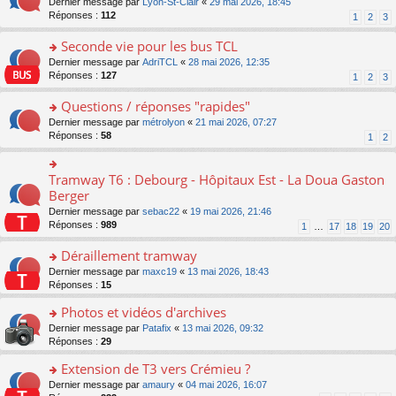
o
Dernier message par
Lyon-St-Clair
«
29 mai 2026, 18:45
nt
lu
le
e
s
n
Réponses :
112
1
2
3
le
m
n
ré
s
pl
e
o
c
ult
Seconde vie pour les bus TCL
u
s
n
e
er
s
s
o
Dernier message par
AdriTCL
«
28 mai 2026, 12:35
lu
nt
le
ré
a
n
Réponses :
127
1
2
3
le
m
c
g
s
pl
e
e
e
ult
Questions / réponses "rapides"
u
s
nt
n
er
s
s
o
Dernier message par
métrolyon
«
21 mai 2026, 07:27
o
le
ré
a
n
Réponses :
58
1
2
n
m
c
g
s
lu
e
e
e
ult
le
s
nt
n
er
Tramway T6 : Debourg - Hôpitaux Est - La Doua Gaston
o
pl
s
o
le
n
Berger
u
a
n
m
s
s
g
Dernier message par
sebac22
«
19 mai 2026, 21:46
lu
e
ult
ré
e
Réponses :
989
1
…
17
18
19
20
le
s
er
c
n
pl
s
le
e
o
Déraillement tramway
u
a
m
nt
n
s
g
e
o
Dernier message par
maxc19
«
13 mai 2026, 18:43
lu
ré
e
s
n
Réponses :
15
le
c
n
s
s
pl
e
o
Photos et vidéos d'archives
a
ult
u
nt
n
g
er
s
o
Dernier message par
Patafix
«
13 mai 2026, 09:32
lu
e
le
ré
n
Réponses :
29
le
n
m
c
s
pl
o
e
Extension de T3 vers Crémieu ?
e
ult
u
n
s
nt
er
o
Dernier message par
amaury
«
04 mai 2026, 16:07
s
lu
s
le