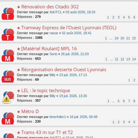
pl
g
s
e
Rénovation des Citadis 302
u
e
ult
s
s
n
er
o
Dernier message par
AdriTCL
«
03 août 2026, 18:19
s
ré
o
le
n
Réponses :
279
1
2
3
4
5
6
a
c
n
m
s
g
e
lu
e
ult
Tramway Express de l'Ouest Lyonnais (TEOL)
e
nt
le
s
er
n
o
Dernier message par
nanar
«
02 août 2026, 18:41
pl
s
le
o
n
Réponses :
1085
u
1
…
19
20
21
22
a
m
n
s
s
g
e
lu
ult
[Matériel Roulant] MPL 16
ré
e
s
le
er
c
n
s
o
Dernier message par
Sorio
«
26 juil. 2026, 21:03
pl
le
e
o
a
n
Réponses :
653
u
1
…
11
12
13
14
m
nt
n
g
s
s
e
lu
e
ult
Réorganisation desserte Ouest Lyonnais
ré
s
le
n
er
c
s
o
Dernier message par
Billy
«
23 juil. 2026, 17:13
pl
o
le
e
a
n
Réponses :
69
u
1
2
n
m
nt
g
s
s
lu
e
e
ult
LEL : le topic technique
ré
le
s
n
er
c
pl
s
o
Dernier message par
Billy
«
19 juil. 2026, 13:26
o
le
e
u
a
n
Réponses :
357
1
…
5
6
7
8
n
m
nt
s
g
s
lu
e
ré
e
ult
Métro D
le
s
c
n
er
pl
s
o
Dernier message par
timerfuller1
«
16 juil. 2026, 00:48
e
o
le
u
a
n
Réponses :
230
1
2
3
4
5
nt
n
m
s
g
s
lu
e
ré
e
ult
Trams 43 m sur T1 et T2
le
s
c
n
er
pl
s
o
Dernier message par
AdriTCL
«
10 juil. 2026, 23:41