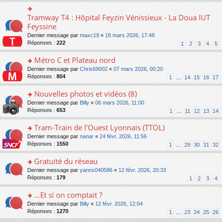
ré
s
le
er
n
c
s
pl
le
o
Tramway T4 : Hôpital Feyzin Vénissieux - La Doua IUT
e
o
a
u
m
n
nt
n
Feyssine
g
s
e
lu
s
e
ré
s
Dernier message par
maxc19
«
18 mars 2026, 17:48
le
ult
n
c
s
Réponses :
222
1
2
3
4
5
pl
er
o
e
a
u
le
n
nt
g
Métro C et Plateau nord
s
m
lu
e
ré
e
o
Dernier message par
Chris69002
«
07 mars 2026, 00:20
le
n
c
s
n
Réponses :
804
1
…
14
15
16
17
pl
o
e
s
s
u
n
nt
a
ult
Nouvelles photos et vidéos (8)
s
lu
g
er
ré
le
o
Dernier message par
Billy
«
06 mars 2026, 11:00
e
le
c
pl
n
Réponses :
653
1
…
11
12
13
14
n
m
e
u
s
o
e
nt
s
ult
Tram-Train de l'Ouest Lyonnais (TTOL)
n
s
ré
er
lu
s
o
Dernier message par
nanar
«
24 févr. 2026, 11:56
c
le
le
a
n
Réponses :
1550
1
…
29
30
31
32
e
m
pl
g
s
nt
e
u
e
ult
Gratuité du réseau
s
s
n
er
s
o
Dernier message par
yanns040586
«
12 févr. 2026, 20:33
ré
o
le
a
n
Réponses :
179
1
2
3
4
c
n
m
g
s
e
lu
e
e
ult
...Et si on comptait ?
nt
le
s
n
er
pl
s
o
Dernier message par
Billy
«
12 févr. 2026, 12:04
o
le
u
a
n
Réponses :
1270
1
…
23
24
25
26
n
m
s
g
s
lu
e