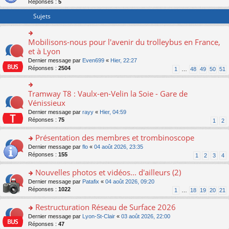
Réponses :
5
er
le
Sujets
m
e
s
Mobilisons-nous pour l'avenir du trolleybus en France,
o
s
n
et à Lyon
a
s
g
Dernier message par
Even699
«
Hier, 22:27
ult
e
Réponses :
2504
1
…
48
49
50
51
er
n
le
o
m
n
Tramway T8 : Vaulx-en-Velin la Soie - Gare de
o
e
lu
n
Vénissieux
s
le
s
s
Dernier message par
rayy
«
Hier, 04:59
pl
ult
a
Réponses :
75
u
1
2
er
g
s
le
e
Présentation des membres et trombinoscope
ré
m
n
c
e
o
Dernier message par
flo
«
04 août 2026, 23:35
o
e
s
n
Réponses :
155
1
2
3
4
n
nt
s
s
lu
a
ult
Nouvelles photos et vidéos... d'ailleurs (2)
le
g
er
pl
o
Dernier message par
Patafix
«
04 août 2026, 09:20
e
le
u
n
Réponses :
1022
1
…
18
19
20
21
n
m
s
s
o
e
ré
ult
Restructuration Réseau de Surface 2026
n
s
c
er
lu
s
o
Dernier message par
Lyon-St-Clair
«
03 août 2026, 22:00
e
le
le
a
n
Réponses :
47
nt
m