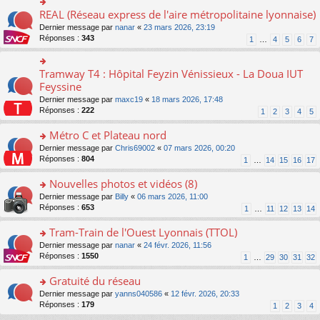
ré
e
s
le
er
REAL (Réseau express de l'aire métropolitaine lyonnaise)
c
n
o
s
pl
le
e
o
n
a
Dernier message par
nanar
«
23 mars 2026, 23:19
u
m
nt
n
s
g
Réponses :
343
s
1
…
4
5
6
7
e
lu
ult
e
ré
s
le
er
n
c
s
pl
le
o
Tramway T4 : Hôpital Feyzin Vénissieux - La Doua IUT
e
o
a
u
m
n
nt
n
Feyssine
g
s
e
lu
s
e
ré
s
Dernier message par
maxc19
«
18 mars 2026, 17:48
le
ult
n
c
s
Réponses :
222
1
2
3
4
5
pl
er
o
e
a
u
le
n
nt
g
Métro C et Plateau nord
s
m
lu
e
ré
e
o
Dernier message par
Chris69002
«
07 mars 2026, 00:20
le
n
c
s
n
Réponses :
804
1
…
14
15
16
17
pl
o
e
s
s
u
n
nt
a
ult
Nouvelles photos et vidéos (8)
s
lu
g
er
ré
le
o
Dernier message par
Billy
«
06 mars 2026, 11:00
e
le
c
pl
n
Réponses :
653
1
…
11
12
13
14
n
m
e
u
s
o
e
nt
s
ult
Tram-Train de l'Ouest Lyonnais (TTOL)
n
s
ré
er
lu
s
o
Dernier message par
nanar
«
24 févr. 2026, 11:56
c
le
le
a
n
Réponses :
1550
1
…
29
30
31
32
e
m
pl
g
s
nt
e
u
e
ult
Gratuité du réseau
s
s
n
er
s
o
Dernier message par
yanns040586
«
12 févr. 2026, 20:33
ré
o
le
a
n
Réponses :
179
1
2
3
4
c
n
m
g
s
e
lu
e