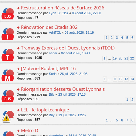
s
s
o
e
ré
ult
Restructuration Réseau de Surface 2026
n
s
c
er
lu
s
o
Dernier message par
Lyon-St-Clair
«
03 août 2026, 22:00
e
le
le
a
n
Réponses :
47
nt
m
pl
g
s
e
Rénovation des Citadis 302
u
e
ult
s
s
n
er
o
Dernier message par
AdriTCL
«
03 août 2026, 18:19
s
ré
o
le
n
Réponses :
279
1
2
3
4
5
6
a
c
n
m
s
g
e
lu
e
ult
Tramway Express de l'Ouest Lyonnais (TEOL)
e
nt
le
s
er
n
o
Dernier message par
nanar
«
02 août 2026, 18:41
pl
s
le
o
n
Réponses :
1085
u
1
…
19
20
21
22
a
m
n
s
s
g
e
lu
ult
[Matériel Roulant] MPL 16
ré
e
s
le
er
c
n
s
o
Dernier message par
Sorio
«
26 juil. 2026, 21:03
pl
le
e
o
a
n
Réponses :
653
u
1
…
11
12
13
14
m
nt
n
g
s
s
e
lu
e
ult
Réorganisation desserte Ouest Lyonnais
ré
s
le
n
er
c
s
o
Dernier message par
Billy
«
23 juil. 2026, 17:13
pl
o
le
e
a
n
Réponses :
69
u
1
2
n
m
nt
g
s
s
lu
e
e
ult
LEL : le topic technique
ré
le
s
n
er
c
pl
s
o
Dernier message par
Billy
«
19 juil. 2026, 13:26
o
le
e
u
a
n
Réponses :
357
1
…
5
6
7
8
n
m
nt
s
g
s
lu
e
ré
e
ult
Métro D
le
s
c
n
er
pl
s
o
Dernier message par
timerfuller1
«
16 juil. 2026, 00:48