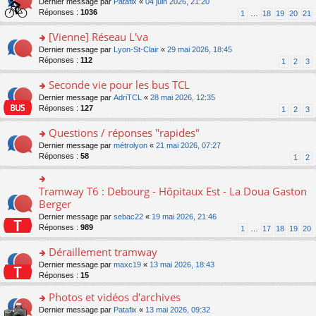
g
o
Dernier message par
Patafix
«
04 juin 2026, 21:20
e
nt
n
s
e
n
Réponses :
1036
1
…
18
19
20
21
s
lu
ré
n
s
s
le
c
o
ult
[Vienne] Réseau L'va
a
pl
e
n
er
g
u
o
Dernier message par
Lyon-St-Clair
«
29 mai 2026, 18:45
nt
lu
le
e
s
n
Réponses :
112
1
2
3
le
m
n
ré
s
pl
e
o
c
ult
Seconde vie pour les bus TCL
u
s
n
e
er
s
s
o
Dernier message par
AdriTCL
«
28 mai 2026, 12:35
lu
nt
le
ré
a
n
Réponses :
127
1
2
3
le
m
c
g
s
pl
e
e
e
ult
Questions / réponses "rapides"
u
s
nt
n
er
s
s
o
Dernier message par
métrolyon
«
21 mai 2026, 07:27
o
le
ré
a
n
Réponses :
58
1
2
n
m
c
g
s
lu
e
e
e
ult
le
s
nt
n
er
Tramway T6 : Debourg - Hôpitaux Est - La Doua Gaston
o
pl
s
o
le
n
Berger
u
a
n
m
s
s
g
Dernier message par
sebac22
«
19 mai 2026, 21:46
lu
e
ult
ré
e
Réponses :
989
1
…
17
18
19
20
le
s
er
c
n
pl
s
le
e
o
Déraillement tramway
u
a
m
nt
n
s
g
e
o
Dernier message par
maxc19
«
13 mai 2026, 18:43
lu
ré
e
s
n
Réponses :
15
le
c
n
s
s
pl
e
o
Photos et vidéos d'archives
a
ult
u
nt
n
g
er
s
o
Dernier message par
Patafix
«
13 mai 2026, 09:32
lu