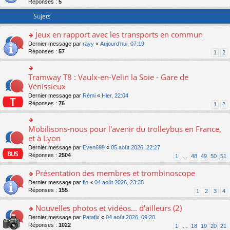
Réponses :
5
er
le
Sujets
m
e
Jeux en rapport avec les transports en commun
s
o
Dernier message par
rayy
«
Aujourd’hui, 07:19
s
n
Réponses :
57
a
1
2
s
g
ult
e
er
n
Tramway T8 : Vaulx-en-Velin la Soie - Gare de
o
le
o
n
Vénissieux
m
n
s
Dernier message par
Rémi
«
Hier, 22:04
e
lu
ult
Réponses :
76
1
2
s
le
er
s
pl
le
a
u
m
Mobilisons-nous pour l'avenir du trolleybus en France,
g
o
s
e
e
n
et à Lyon
ré
s
n
s
c
s
Dernier message par
Even699
«
05 août 2026, 22:27
o
ult
e
a
Réponses :
2504
1
…
48
49
50
51
n
er
nt
g
lu
le
e
Présentation des membres et trombinoscope
le
m
n
pl
e
o
Dernier message par
flo
«
04 août 2026, 23:35
o
u
s
n
Réponses :
155
1
2
3
4
n
s
s
s
lu
ré
a
ult
Nouvelles photos et vidéos... d'ailleurs (2)
le
c
g
er
pl
o
Dernier message par
Patafix
«
04 août 2026, 09:20
e
e
le
u
n
Réponses :
1022
1
…
18
19
20
21
nt
n
m