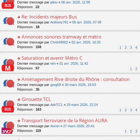
er
c
n
o
Dernier message par
pitou
«
06 avr. 2026, 11:08
pl
s
le
e
o
n
Réponses :
22
u
a
m
nt
n
s
s
g
e
Re: Incidents majeurs Bus
lu
ult
ré
e
s
le
er
o
Dernier message par
Anthony761
«
05 avr. 2026, 07:49
c
n
s
pl
le
n
Réponses :
18
e
o
a
u
m
s
nt
n
g
s
e
Annonces sonores tramway et métro
ult
lu
e
ré
s
er
le
o
Dernier message par
Chris69002
«
02 avr. 2026, 16:20
n
c
s
le
pl
n
Réponses :
159
1
2
3
4
o
e
a
m
u
s
n
nt
g
e
s
ult
Saturation et avenir Métro C
lu
e
s
ré
er
le
n
o
Dernier message par
nim
«
01 avr. 2026, 11:42
s
c
le
pl
o
n
Réponses :
57
1
2
a
e
m
u
n
s
g
nt
e
s
lu
ult
Aménagement Rive droite du Rhône : consultation
e
s
ré
le
er
n
s
o
Dernier message par
greg59
«
30 mars 2026, 19:53
c
pl
le
o
a
n
Réponses :
35
e
u
m
n
g
s
nt
s
e
lu
Girouette TCL
e
ult
ré
s
le
n
er
o
Dernier message par
AdriTCL
«
29 mars 2026, 22:24
c
s
pl
o
le
n
Réponses :
163
e
1
2
3
4
a
u
n
m
s
nt
g
s
lu
e
ult
Transport ferroviaire de la Région AURA
e
ré
le
s
er
n
c
o
Dernier message par
Auron
«
27 mars 2026, 20:41
pl
s
le
o
e
n
Réponses :
119
u
1
2
3
a
m
n
nt
s
s
g
e
lu
ult