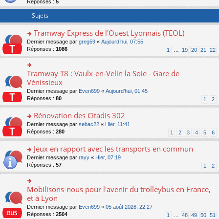
Réponses :
5
er
le
Sujets
m
e
Tramway Express de l'Ouest Lyonnais (TEOL)
s
o
Dernier message par
greg59
«
Aujourd’hui, 07:55
s
n
Réponses :
1086
a
1
…
19
20
21
22
s
g
ult
e
er
n
Tramway T8 : Vaulx-en-Velin la Soie - Gare de
o
le
o
n
Vénissieux
m
n
s
Dernier message par
Even699
«
Aujourd’hui, 01:45
e
lu
ult
Réponses :
80
1
2
s
le
er
s
pl
le
Rénovation des Citadis 302
a
u
m
g
s
e
o
Dernier message par
sebac22
«
Hier, 11:41
e
ré
s
n
Réponses :
280
1
2
3
4
5
6
n
c
s
s
o
e
a
ult
Jeux en rapport avec les transports en commun
n
nt
g
er
o
Dernier message par
rayy
«
Hier, 07:19
lu
e
le
n
Réponses :
57
1
2
le
n
m
s
pl
o
e
ult
u
n
s
er
Mobilisons-nous pour l'avenir du trolleybus en France,
s
o
lu
s
le
ré
n
et à Lyon
le
a
m
c
s
pl
g
Dernier message par
Even699
«
05 août 2026, 22:27
e
e
ult
u
e
Réponses :
2504
1
…
48
49
50
51
s
nt
er