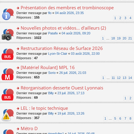
s
n
s
le
ré
o
Présentation des membres et trombinoscope
a
m
c
n
g
e
o
Dernier message par
flo
«
04 août 2026, 23:35
e
lu
e
s
n
Réponses :
155
1
2
3
4
nt
le
n
s
s
pl
o
a
ult
Nouvelles photos et vidéos... d'ailleurs (2)
u
n
g
er
s
o
Dernier message par
Patafix
«
04 août 2026, 09:20
lu
e
le
ré
n
Réponses :
1022
1
…
18
19
20
21
le
n
m
c
s
pl
o
e
e
ult
Restructuration Réseau de Surface 2026
u
n
s
nt
er
s
lu
s
o
Dernier message par
Lyon-St-Clair
«
03 août 2026, 22:00
le
ré
le
a
n
Réponses :
47
m
c
pl
g
s
e
e
[Matériel Roulant] MPL 16
u
e
ult
s
nt
s
n
er
o
Dernier message par
Sorio
«
26 juil. 2026, 21:03
s
ré
o
le
n
Réponses :
653
1
…
11
12
13
14
a
c
n
m
s
g
e
lu
e
ult
Réorganisation desserte Ouest Lyonnais
e
nt
le
s
er
n
o
Dernier message par
Billy
«
23 juil. 2026, 17:13
pl
s
le
o
n
Réponses :
69
u
1
2
a
m
n
s
s
g
e
lu
ult
LEL : le topic technique
ré
e
s
le
er
c
n
s
o
Dernier message par
Billy
«
19 juil. 2026, 13:26
pl
le
e
o
a
n
Réponses :
357
u
1
…
5
6
7
8
m
nt
n
g
s
s
e
lu
e
ult
Métro D
ré
s
le
n
er
c
s
o
Dernier message par
timerfuller1
«
16 juil. 2026, 00:48