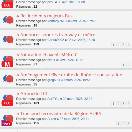
er
c
n
o
Dernier message par
pitou
«
06 avr. 2026, 11:08
pl
s
le
e
o
n
Réponses :
22
u
a
m
nt
n
s
s
g
e
Re: Incidents majeurs Bus
lu
ult
ré
e
s
le
er
o
Dernier message par
Anthony761
«
05 avr. 2026, 07:49
c
n
s
pl
le
n
Réponses :
18
e
o
a
u
m
s
nt
n
g
s
e
Annonces sonores tramway et métro
ult
lu
e
ré
s
er
le
o
Dernier message par
Chris69002
«
02 avr. 2026, 16:20
n
c
s
le
pl
n
Réponses :
159
1
2
3
4
o
e
a
m
u
s
n
nt
g
e
s
ult
Saturation et avenir Métro C
lu
e
s
ré
er
le
n
o
Dernier message par
nim
«
01 avr. 2026, 11:42
s
c
le
pl
o
n
Réponses :
57
1
2
a
e
m
u
n
s
g
nt
e
s
lu
ult
Aménagement Rive droite du Rhône : consultation
e
s
ré
le
er
n
s
o
Dernier message par
greg59
«
30 mars 2026, 19:53
c
pl
le
o
a
n
Réponses :
35
e
u
m
n
g
s
nt
s
e
lu
Girouette TCL
e
ult
ré
s
le
n
er
o
Dernier message par
AdriTCL
«
29 mars 2026, 22:24
c
s
pl
o
le
n
Réponses :
163
e
1
2
3
4
a
u
n
m
s
nt
g
s
lu
e
ult
Transport ferroviaire de la Région AURA
e
ré
le
s
er
n
c
o
Dernier message par
Auron
«
27 mars 2026, 20:41
pl
s
le
o
e
n
Réponses :
119
u
1
2
3
a
m
n
nt
s
s
g
e
lu
ult