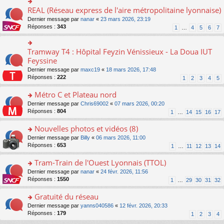
ré
e
s
le
er
REAL (Réseau express de l'aire métropolitaine lyonnaise)
c
n
o
s
pl
le
e
o
n
a
Dernier message par
nanar
«
23 mars 2026, 23:19
u
m
nt
n
s
g
Réponses :
343
s
1
…
4
5
6
7
e
lu
ult
e
ré
s
le
er
n
c
s
pl
le
o
Tramway T4 : Hôpital Feyzin Vénissieux - La Doua IUT
e
o
a
u
m
n
nt
n
Feyssine
g
s
e
lu
s
e
ré
s
Dernier message par
maxc19
«
18 mars 2026, 17:48
le
ult
n
c
s
Réponses :
222
1
2
3
4
5
pl
er
o
e
a
u
le
n
nt
g
Métro C et Plateau nord
s
m
lu
e
ré
e
o
Dernier message par
Chris69002
«
07 mars 2026, 00:20
le
n
c
s
n
Réponses :
804
1
…
14
15
16
17
pl
o
e
s
s
u
n
nt
a
ult
Nouvelles photos et vidéos (8)
s
lu
g
er
ré
le
o
Dernier message par
Billy
«
06 mars 2026, 11:00
e
le
c
pl
n
Réponses :
653
1
…
11
12
13
14
n
m
e
u
s
o
e
nt
s
ult
Tram-Train de l'Ouest Lyonnais (TTOL)
n
s
ré
er
lu
s
o
Dernier message par
nanar
«
24 févr. 2026, 11:56
c
le
le
a
n
Réponses :
1550
1
…
29
30
31
32
e
m
pl
g
s
nt
e
u
e
ult
Gratuité du réseau
s
s
n
er
s
o
Dernier message par
yanns040586
«
12 févr. 2026, 20:33
ré
o
le
a
n
Réponses :
179
1
2
3
4
c
n
m
g
s
e
lu
e