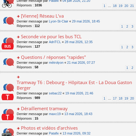
g
o
Dernier message par
Patafix
«
04 juin 2026, 21:20
e
nt
n
s
e
n
Réponses :
1036
1
…
18
19
20
21
s
lu
ré
n
s
s
le
c
o
ult
[Vienne] Réseau L'va
a
pl
e
n
er
g
u
o
Dernier message par
Lyon-St-Clair
«
29 mai 2026, 18:45
nt
lu
le
e
s
n
Réponses :
112
1
2
3
le
m
n
ré
s
pl
e
o
c
ult
Seconde vie pour les bus TCL
u
s
n
e
er
s
s
o
Dernier message par
AdriTCL
«
28 mai 2026, 12:35
lu
nt
le
ré
a
n
Réponses :
127
1
2
3
le
m
c
g
s
pl
e
e
e
ult
Questions / réponses "rapides"
u
s
nt
n
er
s
s
o
Dernier message par
métrolyon
«
21 mai 2026, 07:27
o
le
ré
a
n
Réponses :
58
1
2
n
m
c
g
s
lu
e
e
e
ult
le
s
nt
n
er
Tramway T6 : Debourg - Hôpitaux Est - La Doua Gaston
o
pl
s
o
le
n
Berger
u
a
n
m
s
s
g
Dernier message par
sebac22
«
19 mai 2026, 21:46
lu
e
ult
ré
e
Réponses :
989
1
…
17
18
19
20
le
s
er
c
n
pl
s
le
e
o
Déraillement tramway
u
a
m
nt
n
s
g
e
o
Dernier message par
maxc19
«
13 mai 2026, 18:43
lu
ré
e
s
n
Réponses :
15
le
c
n
s
s
pl
e
o
Photos et vidéos d'archives
a
ult
u
nt
n
g
er
s
o
Dernier message par
Patafix
«
13 mai 2026, 09:32
lu