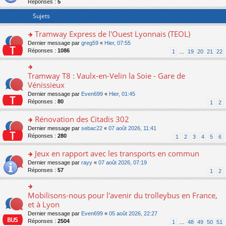
Réponses :
5
er
le
Sujets
m
e
Tramway Express de l'Ouest Lyonnais (TEOL)
s
o
Dernier message par
greg59
«
Hier, 07:55
s
n
Réponses :
1086
a
1
…
19
20
21
22
s
g
ult
e
er
n
Tramway T8 : Vaulx-en-Velin la Soie - Gare de
o
le
o
n
Vénissieux
m
n
s
Dernier message par
Even699
«
Hier, 01:45
e
lu
ult
Réponses :
80
1
2
s
le
er
s
pl
le
Rénovation des Citadis 302
a
u
m
g
s
e
o
Dernier message par
sebac22
«
07 août 2026, 11:41
e
ré
s
n
Réponses :
280
1
2
3
4
5
6
n
c
s
s
o
e
a
ult
Jeux en rapport avec les transports en commun
n
nt
g
er
o
Dernier message par
rayy
«
07 août 2026, 07:19
lu
e
le
n
Réponses :
57
1
2
le
n
m
s
pl
o
e
ult
u
n
s
er
Mobilisons-nous pour l'avenir du trolleybus en France,
s
o
lu
s
le
ré
n
et à Lyon
le
a
m
c
s
pl
g
Dernier message par
Even699
«
05 août 2026, 22:27
e
e
ult
u
e
Réponses :
2504
1
…
48
49
50
51
s
nt
er