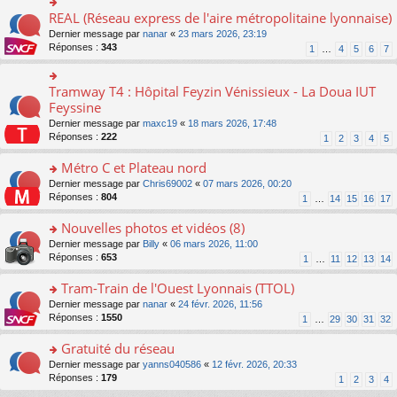
ré
e
s
le
er
REAL (Réseau express de l'aire métropolitaine lyonnaise)
c
n
o
s
pl
le
e
o
n
a
Dernier message par
nanar
«
23 mars 2026, 23:19
u
m
nt
n
s
g
Réponses :
343
s
1
…
4
5
6
7
e
lu
ult
e
ré
s
le
er
n
c
s
pl
le
o
Tramway T4 : Hôpital Feyzin Vénissieux - La Doua IUT
e
o
a
u
m
n
nt
n
Feyssine
g
s
e
lu
s
e
ré
s
Dernier message par
maxc19
«
18 mars 2026, 17:48
le
ult
n
c
s
Réponses :
222
1
2
3
4
5
pl
er
o
e
a
u
le
n
nt
g
Métro C et Plateau nord
s
m
lu
e
ré
e
o
Dernier message par
Chris69002
«
07 mars 2026, 00:20
le
n
c
s
n
Réponses :
804
1
…
14
15
16
17
pl
o
e
s
s
u
n
nt
a
ult
Nouvelles photos et vidéos (8)
s
lu
g
er
ré
le
o
Dernier message par
Billy
«
06 mars 2026, 11:00
e
le
c
pl
n
Réponses :
653
1
…
11
12
13
14
n
m
e
u
s
o
e
nt
s
ult
Tram-Train de l'Ouest Lyonnais (TTOL)
n
s
ré
er
lu
s
o
Dernier message par
nanar
«
24 févr. 2026, 11:56
c
le
le
a
n
Réponses :
1550
1
…
29
30
31
32
e
m
pl
g
s
nt
e
u
e
ult
Gratuité du réseau
s
s
n
er
s
o
Dernier message par
yanns040586
«
12 févr. 2026, 20:33
ré
o
le
a
n
Réponses :
179
1
2
3
4
c
n
m
g
s
e
lu
e