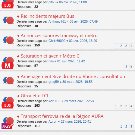
er
c
n
o
Dernier message par
pitou
«
06 avr. 2026, 11:08
pl
s
le
e
o
n
Réponses :
22
u
a
m
nt
n
s
s
g
e
Re: Incidents majeurs Bus
lu
ult
ré
e
s
le
er
o
Dernier message par
Anthony761
«
05 avr. 2026, 07:49
c
n
s
pl
le
n
Réponses :
18
e
o
a
u
m
s
nt
n
g
s
e
Annonces sonores tramway et métro
ult
lu
e
ré
s
er
le
o
Dernier message par
Chris69002
«
02 avr. 2026, 16:20
n
c
s
le
pl
n
Réponses :
159
1
2
3
4
o
e
a
m
u
s
n
nt
g
e
s
ult
Saturation et avenir Métro C
lu
e
s
ré
er
le
n
o
Dernier message par
nim
«
01 avr. 2026, 11:42
s
c
le
pl
o
n
Réponses :
57
1
2
a
e
m
u
n
s
g
nt
e
s
lu
ult
Aménagement Rive droite du Rhône : consultation
e
s
ré
le
er
n
s
o
Dernier message par
greg59
«
30 mars 2026, 19:53
c
pl
le
o
a
n
Réponses :
35
e
u
m
n
g
s
nt
s
e
lu
Girouette TCL
e
ult
ré
s
le
n
er
o
Dernier message par
AdriTCL
«
29 mars 2026, 22:24
c
s
pl
o
le
n
Réponses :
163
e
1
2
3
4
a
u
n
m
s
nt
g
s
lu
e
ult
Transport ferroviaire de la Région AURA
e
ré
le
s
er
n
c
o
Dernier message par
Auron
«
27 mars 2026, 20:41
pl
s
le
o
e
n
Réponses :
119
u
1
2
3
a
m
n
nt
s
s
g
e
lu
ult