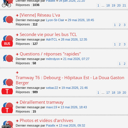
g
o
Dernier message par
Patafix
«
04 juin 2026, 21:20
e
nt
n
s
e
n
Réponses :
1036
1
…
18
19
20
21
s
lu
ré
n
s
s
le
c
o
ult
[Vienne] Réseau L'va
a
pl
e
n
er
g
u
o
Dernier message par
Lyon-St-Clair
«
29 mai 2026, 18:45
nt
lu
le
e
s
n
Réponses :
112
1
2
3
le
m
n
ré
s
pl
e
o
c
ult
Seconde vie pour les bus TCL
u
s
n
e
er
s
s
o
Dernier message par
AdriTCL
«
28 mai 2026, 12:35
lu
nt
le
ré
a
n
Réponses :
127
1
2
3
le
m
c
g
s
pl
e
e
e
ult
Questions / réponses "rapides"
u
s
nt
n
er
s
s
o
Dernier message par
métrolyon
«
21 mai 2026, 07:27
o
le
ré
a
n
Réponses :
58
1
2
n
m
c
g
s
lu
e
e
e
ult
le
s
nt
n
er
Tramway T6 : Debourg - Hôpitaux Est - La Doua Gaston
o
pl
s
o
le
n
Berger
u
a
n
m
s
s
g
Dernier message par
sebac22
«
19 mai 2026, 21:46
lu
e
ult
ré
e
Réponses :
989
1
…
17
18
19
20
le
s
er
c
n
pl
s
le
e
o
Déraillement tramway
u
a
m
nt
n
s
g
e
o
Dernier message par
maxc19
«
13 mai 2026, 18:43
lu
ré
e
s
n
Réponses :
15
le
c
n
s
s
pl
e
o
Photos et vidéos d'archives
a
ult
u
nt
n
g
er
s
o
Dernier message par
Patafix
«
13 mai 2026, 09:32
lu