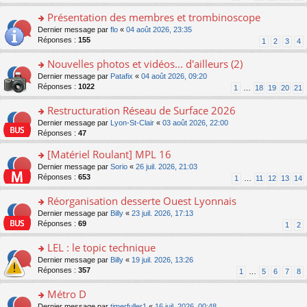
s
n
s
le
ré
o
Présentation des membres et trombinoscope
a
m
c
n
g
e
o
Dernier message par
flo
«
04 août 2026, 23:35
e
lu
e
s
n
Réponses :
155
1
2
3
4
nt
le
n
s
s
pl
o
a
ult
Nouvelles photos et vidéos... d'ailleurs (2)
u
n
g
er
s
o
Dernier message par
Patafix
«
04 août 2026, 09:20
lu
e
le
ré
n
Réponses :
1022
1
…
18
19
20
21
le
n
m
c
s
pl
o
e
e
ult
Restructuration Réseau de Surface 2026
u
n
s
nt
er
s
lu
s
o
Dernier message par
Lyon-St-Clair
«
03 août 2026, 22:00
le
ré
le
a
n
Réponses :
47
m
c
pl
g
s
e
e
[Matériel Roulant] MPL 16
u
e
ult
s
nt
s
n
er
o
Dernier message par
Sorio
«
26 juil. 2026, 21:03
s
ré
o
le
n
Réponses :
653
1
…
11
12
13
14
a
c
n
m
s
g
e
lu
e
ult
Réorganisation desserte Ouest Lyonnais
e
nt
le
s
er
n
o
Dernier message par
Billy
«
23 juil. 2026, 17:13
pl
s
le
o
n
Réponses :
69
u
1
2
a
m
n
s
s
g
e
lu
ult
LEL : le topic technique
ré
e
s
le
er
c
n
s
o
Dernier message par
Billy
«
19 juil. 2026, 13:26
pl
le
e
o
a
n
Réponses :
357
u
1
…
5
6
7
8
m
nt
n
g
s
s
e
lu
e
ult
Métro D
ré
s
le
n
er
c
s
o
Dernier message par
timerfuller1
«
16 juil. 2026, 00:48