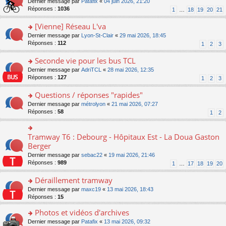
g
o
Dernier message par
Patafix
«
04 juin 2026, 21:20
e
nt
n
s
e
n
Réponses :
1036
1
…
18
19
20
21
s
lu
ré
n
s
s
le
c
o
ult
[Vienne] Réseau L'va
a
pl
e
n
er
g
u
o
Dernier message par
Lyon-St-Clair
«
29 mai 2026, 18:45
nt
lu
le
e
s
n
Réponses :
112
1
2
3
le
m
n
ré
s
pl
e
o
c
ult
Seconde vie pour les bus TCL
u
s
n
e
er
s
s
o
Dernier message par
AdriTCL
«
28 mai 2026, 12:35
lu
nt
le
ré
a
n
Réponses :
127
1
2
3
le
m
c
g
s
pl
e
e
e
ult
Questions / réponses "rapides"
u
s
nt
n
er
s
s
o
Dernier message par
métrolyon
«
21 mai 2026, 07:27
o
le
ré
a
n
Réponses :
58
1
2
n
m
c
g
s
lu
e
e
e
ult
le
s
nt
n
er
Tramway T6 : Debourg - Hôpitaux Est - La Doua Gaston
o
pl
s
o
le
n
Berger
u
a
n
m
s
s
g
Dernier message par
sebac22
«
19 mai 2026, 21:46
lu
e
ult
ré
e
Réponses :
989
1
…
17
18
19
20
le
s
er
c
n
pl
s
le
e
o
Déraillement tramway
u
a
m
nt
n
s
g
e
o
Dernier message par
maxc19
«
13 mai 2026, 18:43
lu
ré
e
s
n
Réponses :
15
le
c
n
s
s
pl
e
o
Photos et vidéos d'archives
a
ult
u
nt
n
g
er
s
o
Dernier message par
Patafix
«
13 mai 2026, 09:32
lu