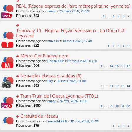
ré
e
s
le
er
REAL (Réseau express de l'aire métropolitaine lyonnaise)
c
n
o
s
pl
le
e
o
n
a
Dernier message par
nanar
«
23 mars 2026, 23:19
u
m
nt
n
s
g
Réponses :
343
s
1
…
4
5
6
7
e
lu
ult
e
ré
s
le
er
n
c
s
pl
le
o
Tramway T4 : Hôpital Feyzin Vénissieux - La Doua IUT
e
o
a
u
m
n
nt
n
Feyssine
g
s
e
lu
s
e
ré
s
Dernier message par
maxc19
«
18 mars 2026, 17:48
le
ult
n
c
s
Réponses :
222
1
2
3
4
5
pl
er
o
e
a
u
le
n
nt
g
Métro C et Plateau nord
s
m
lu
e
ré
e
o
Dernier message par
Chris69002
«
07 mars 2026, 00:20
le
n
c
s
n
Réponses :
804
1
…
14
15
16
17
pl
o
e
s
s
u
n
nt
a
ult
Nouvelles photos et vidéos (8)
s
lu
g
er
ré
le
o
Dernier message par
Billy
«
06 mars 2026, 11:00
e
le
c
pl
n
Réponses :
653
1
…
11
12
13
14
n
m
e
u
s
o
e
nt
s
ult
Tram-Train de l'Ouest Lyonnais (TTOL)
n
s
ré
er
lu
s
o
Dernier message par
nanar
«
24 févr. 2026, 11:56
c
le
le
a
n
Réponses :
1550
1
…
29
30
31
32
e
m
pl
g
s
nt
e
u
e
ult
Gratuité du réseau
s
s
n
er
s
o
Dernier message par
yanns040586
«
12 févr. 2026, 20:33
ré
o
le
a
n
Réponses :
179
1
2
3
4
c
n
m
g
s
e
lu
e