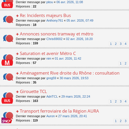
er
c
n
o
Dernier message par
pitou
«
06 avr. 2026, 11:08
pl
s
le
e
o
n
Réponses :
22
u
a
m
nt
n
s
s
g
e
Re: Incidents majeurs Bus
lu
ult
ré
e
s
le
er
o
Dernier message par
Anthony761
«
05 avr. 2026, 07:49
c
n
s
pl
le
n
Réponses :
18
e
o
a
u
m
s
nt
n
g
s
e
Annonces sonores tramway et métro
ult
lu
e
ré
s
er
le
o
Dernier message par
Chris69002
«
02 avr. 2026, 16:20
n
c
s
le
pl
n
Réponses :
159
1
2
3
4
o
e
a
m
u
s
n
nt
g
e
s
ult
Saturation et avenir Métro C
lu
e
s
ré
er
le
n
o
Dernier message par
nim
«
01 avr. 2026, 11:42
s
c
le
pl
o
n
Réponses :
57
1
2
a
e
m
u
n
s
g
nt
e
s
lu
ult
Aménagement Rive droite du Rhône : consultation
e
s
ré
le
er
n
s
o
Dernier message par
greg59
«
30 mars 2026, 19:53
c
pl
le
o
a
n
Réponses :
35
e
u
m
n
g
s
nt
s
e
lu
Girouette TCL
e
ult
ré
s
le
n
er
o
Dernier message par
AdriTCL
«
29 mars 2026, 22:24
c
s
pl
o
le
n
Réponses :
163
e
1
2
3
4
a
u
n
m
s
nt
g
s
lu
e
ult
Transport ferroviaire de la Région AURA
e
ré
le
s
er
n
c
o
Dernier message par
Auron
«
27 mars 2026, 20:41
pl
s
le
o
e
n
Réponses :
119
u
1
2
3
a
m
n
nt
s
s
g
e
lu
ult