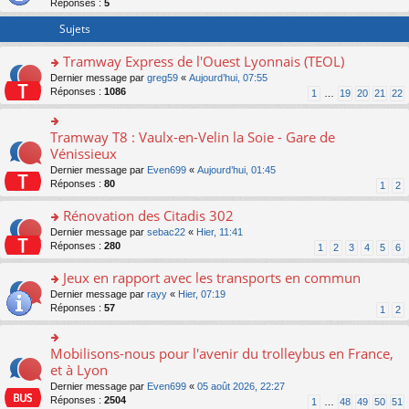
Réponses :
5
er
le
Sujets
m
e
Tramway Express de l'Ouest Lyonnais (TEOL)
s
o
Dernier message par
greg59
«
Aujourd’hui, 07:55
s
n
Réponses :
1086
a
1
…
19
20
21
22
s
g
ult
e
er
n
Tramway T8 : Vaulx-en-Velin la Soie - Gare de
o
le
o
n
Vénissieux
m
n
s
Dernier message par
Even699
«
Aujourd’hui, 01:45
e
lu
ult
Réponses :
80
1
2
s
le
er
s
pl
le
Rénovation des Citadis 302
a
u
m
g
s
e
o
Dernier message par
sebac22
«
Hier, 11:41
e
ré
s
n
Réponses :
280
1
2
3
4
5
6
n
c
s
s
o
e
a
ult
Jeux en rapport avec les transports en commun
n
nt
g
er
o
Dernier message par
rayy
«
Hier, 07:19
lu
e
le
n
Réponses :
57
1
2
le
n
m
s
pl
o
e
ult
u
n
s
er
Mobilisons-nous pour l'avenir du trolleybus en France,
s
o
lu
s
le
ré
n
et à Lyon
le
a
m
c
s
pl
g
Dernier message par
Even699
«
05 août 2026, 22:27
e
e
ult
u
e
Réponses :
2504
1
…
48
49
50
51
s
nt
er