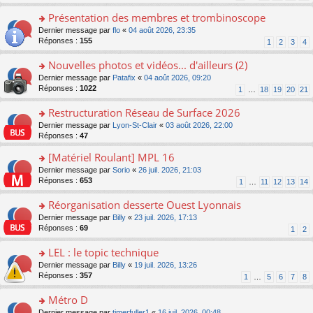
s
n
s
le
ré
o
Présentation des membres et trombinoscope
a
m
c
n
g
e
o
Dernier message par
flo
«
04 août 2026, 23:35
e
lu
e
s
n
Réponses :
155
1
2
3
4
nt
le
n
s
s
pl
o
a
ult
Nouvelles photos et vidéos... d'ailleurs (2)
u
n
g
er
s
o
Dernier message par
Patafix
«
04 août 2026, 09:20
lu
e
le
ré
n
Réponses :
1022
1
…
18
19
20
21
le
n
m
c
s
pl
o
e
e
ult
Restructuration Réseau de Surface 2026
u
n
s
nt
er
s
lu
s
o
Dernier message par
Lyon-St-Clair
«
03 août 2026, 22:00
le
ré
le
a
n
Réponses :
47
m
c
pl
g
s
e
e
[Matériel Roulant] MPL 16
u
e
ult
s
nt
s
n
er
o
Dernier message par
Sorio
«
26 juil. 2026, 21:03
s
ré
o
le
n
Réponses :
653
1
…
11
12
13
14
a
c
n
m
s
g
e
lu
e
ult
Réorganisation desserte Ouest Lyonnais
e
nt
le
s
er
n
o
Dernier message par
Billy
«
23 juil. 2026, 17:13
pl
s
le
o
n
Réponses :
69
u
1
2
a
m
n
s
s
g
e
lu
ult
LEL : le topic technique
ré
e
s
le
er
c
n
s
o
Dernier message par
Billy
«
19 juil. 2026, 13:26
pl
le
e
o
a
n
Réponses :
357
u
1
…
5
6
7
8
m
nt
n
g
s
s
e
lu
e
ult
Métro D
ré
s
le
n
er
c
s
o
Dernier message par
timerfuller1
«
16 juil. 2026, 00:48