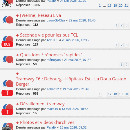
g
o
Dernier message par
Patafix
«
04 juin 2026, 21:20
e
nt
n
s
e
n
Réponses :
1036
1
…
18
19
20
21
s
lu
ré
n
s
s
le
c
o
ult
[Vienne] Réseau L'va
a
pl
e
n
er
g
u
o
Dernier message par
Lyon-St-Clair
«
29 mai 2026, 18:45
nt
lu
le
e
s
n
Réponses :
112
1
2
3
le
m
n
ré
s
pl
e
o
c
ult
Seconde vie pour les bus TCL
u
s
n
e
er
s
s
o
Dernier message par
AdriTCL
«
28 mai 2026, 12:35
lu
nt
le
ré
a
n
Réponses :
127
1
2
3
le
m
c
g
s
pl
e
e
e
ult
Questions / réponses "rapides"
u
s
nt
n
er
s
s
o
Dernier message par
métrolyon
«
21 mai 2026, 07:27
o
le
ré
a
n
Réponses :
58
1
2
n
m
c
g
s
lu
e
e
e
ult
le
s
nt
n
er
Tramway T6 : Debourg - Hôpitaux Est - La Doua Gaston
o
pl
s
o
le
n
Berger
u
a
n
m
s
s
g
Dernier message par
sebac22
«
19 mai 2026, 21:46
lu
e
ult
ré
e
Réponses :
989
1
…
17
18
19
20
le
s
er
c
n
pl
s
le
e
o
Déraillement tramway
u
a
m
nt
n
s
g
e
o
Dernier message par
maxc19
«
13 mai 2026, 18:43
lu
ré
e
s
n
Réponses :
15
le
c
n
s
s
pl
e
o
Photos et vidéos d'archives
a
ult
u
nt
n
g
er
s
o
Dernier message par
Patafix
«
13 mai 2026, 09:32
lu