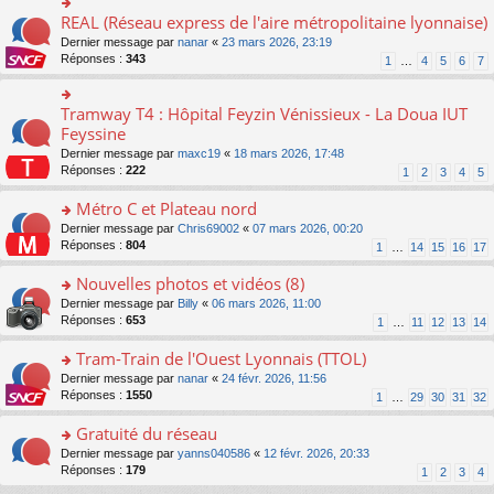
ré
e
s
le
er
REAL (Réseau express de l'aire métropolitaine lyonnaise)
c
n
o
s
pl
le
e
o
n
a
Dernier message par
nanar
«
23 mars 2026, 23:19
u
m
nt
n
s
g
Réponses :
343
s
1
…
4
5
6
7
e
lu
ult
e
ré
s
le
er
n
c
s
pl
le
o
Tramway T4 : Hôpital Feyzin Vénissieux - La Doua IUT
e
o
a
u
m
n
nt
n
Feyssine
g
s
e
lu
s
e
ré
s
Dernier message par
maxc19
«
18 mars 2026, 17:48
le
ult
n
c
s
Réponses :
222
1
2
3
4
5
pl
er
o
e
a
u
le
n
nt
g
Métro C et Plateau nord
s
m
lu
e
ré
e
o
Dernier message par
Chris69002
«
07 mars 2026, 00:20
le
n
c
s
n
Réponses :
804
1
…
14
15
16
17
pl
o
e
s
s
u
n
nt
a
ult
Nouvelles photos et vidéos (8)
s
lu
g
er
ré
le
o
Dernier message par
Billy
«
06 mars 2026, 11:00
e
le
c
pl
n
Réponses :
653
1
…
11
12
13
14
n
m
e
u
s
o
e
nt
s
ult
Tram-Train de l'Ouest Lyonnais (TTOL)
n
s
ré
er
lu
s
o
Dernier message par
nanar
«
24 févr. 2026, 11:56
c
le
le
a
n
Réponses :
1550
1
…
29
30
31
32
e
m
pl
g
s
nt
e
u
e
ult
Gratuité du réseau
s
s
n
er
s
o
Dernier message par
yanns040586
«
12 févr. 2026, 20:33
ré
o
le
a
n
Réponses :
179
1
2
3
4
c
n
m
g
s
e
lu
e