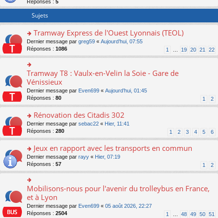
Réponses :
5
er
le
Sujets
m
e
Tramway Express de l'Ouest Lyonnais (TEOL)
s
o
Dernier message par
greg59
«
Aujourd’hui, 07:55
s
n
Réponses :
1086
a
1
…
19
20
21
22
s
g
ult
e
er
n
Tramway T8 : Vaulx-en-Velin la Soie - Gare de
o
le
o
n
Vénissieux
m
n
s
Dernier message par
Even699
«
Aujourd’hui, 01:45
e
lu
ult
Réponses :
80
1
2
s
le
er
s
pl
le
Rénovation des Citadis 302
a
u
m
g
s
e
o
Dernier message par
sebac22
«
Hier, 11:41
e
ré
s
n
Réponses :
280
1
2
3
4
5
6
n
c
s
s
o
e
a
ult
Jeux en rapport avec les transports en commun
n
nt
g
er
o
Dernier message par
rayy
«
Hier, 07:19
lu
e
le
n
Réponses :
57
1
2
le
n
m
s
pl
o
e
ult
u
n
s
er
Mobilisons-nous pour l'avenir du trolleybus en France,
s
o
lu
s
le
ré
n
et à Lyon
le
a
m
c
s
pl
g
Dernier message par
Even699
«
05 août 2026, 22:27
e
e
ult
u
e
Réponses :
2504
1
…
48
49
50
51
s
nt
er