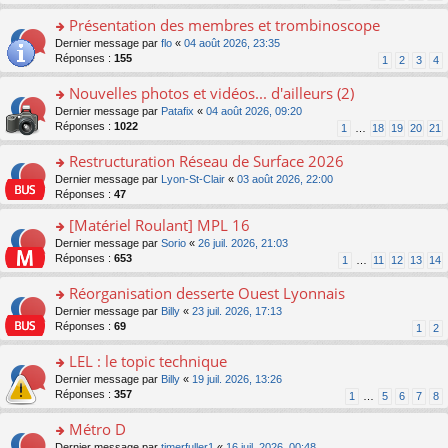
s
n
s
le
ré
o
Présentation des membres et trombinoscope
a
m
c
n
g
e
o
Dernier message par
flo
«
04 août 2026, 23:35
e
lu
e
s
n
Réponses :
155
1
2
3
4
nt
le
n
s
s
pl
o
a
ult
Nouvelles photos et vidéos... d'ailleurs (2)
u
n
g
er
s
o
Dernier message par
Patafix
«
04 août 2026, 09:20
lu
e
le
ré
n
Réponses :
1022
1
…
18
19
20
21
le
n
m
c
s
pl
o
e
e
ult
Restructuration Réseau de Surface 2026
u
n
s
nt
er
s
lu
s
o
Dernier message par
Lyon-St-Clair
«
03 août 2026, 22:00
le
ré
le
a
n
Réponses :
47
m
c
pl
g
s
e
e
[Matériel Roulant] MPL 16
u
e
ult
s
nt
s
n
er
o
Dernier message par
Sorio
«
26 juil. 2026, 21:03
s
ré
o
le
n
Réponses :
653
1
…
11
12
13
14
a
c
n
m
s
g
e
lu
e
ult
Réorganisation desserte Ouest Lyonnais
e
nt
le
s
er
n
o
Dernier message par
Billy
«
23 juil. 2026, 17:13
pl
s
le
o
n
Réponses :
69
u
1
2
a
m
n
s
s
g
e
lu
ult
LEL : le topic technique
ré
e
s
le
er
c
n
s
o
Dernier message par
Billy
«
19 juil. 2026, 13:26
pl
le
e
o
a
n
Réponses :
357
u
1
…
5
6
7
8
m
nt
n
g
s
s
e
lu
e
ult
Métro D
ré
s
le
n
er
c
s
o
Dernier message par
timerfuller1
«
16 juil. 2026, 00:48