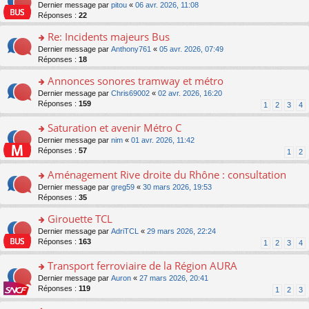
er
c
n
o
Dernier message par
pitou
«
06 avr. 2026, 11:08
pl
s
le
e
o
n
Réponses :
22
u
a
m
nt
n
s
s
g
e
Re: Incidents majeurs Bus
lu
ult
ré
e
s
le
er
o
Dernier message par
Anthony761
«
05 avr. 2026, 07:49
c
n
s
pl
le
n
Réponses :
18
e
o
a
u
m
s
nt
n
g
s
e
Annonces sonores tramway et métro
ult
lu
e
ré
s
er
le
o
Dernier message par
Chris69002
«
02 avr. 2026, 16:20
n
c
s
le
pl
n
Réponses :
159
1
2
3
4
o
e
a
m
u
s
n
nt
g
e
s
ult
Saturation et avenir Métro C
lu
e
s
ré
er
le
n
o
Dernier message par
nim
«
01 avr. 2026, 11:42
s
c
le
pl
o
n
Réponses :
57
1
2
a
e
m
u
n
s
g
nt
e
s
lu
ult
Aménagement Rive droite du Rhône : consultation
e
s
ré
le
er
n
s
o
Dernier message par
greg59
«
30 mars 2026, 19:53
c
pl
le
o
a
n
Réponses :
35
e
u
m
n
g
s
nt
s
e
lu
Girouette TCL
e
ult
ré
s
le
n
er
o
Dernier message par
AdriTCL
«
29 mars 2026, 22:24
c
s
pl
o
le
n
Réponses :
163
e
1
2
3
4
a
u
n
m
s
nt
g
s
lu
e
ult
Transport ferroviaire de la Région AURA
e
ré
le
s
er
n
c
o
Dernier message par
Auron
«
27 mars 2026, 20:41
pl
s
le
o
e
n
Réponses :
119
u
1
2
3
a
m
n
nt
s
s
g
e
lu
ult