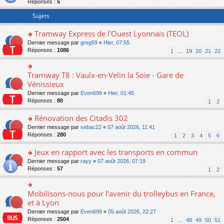
Réponses :
5
er
le
Sujets
m
e
Tramway Express de l'Ouest Lyonnais (TEOL)
s
o
Dernier message par
greg59
«
Hier, 07:55
s
n
Réponses :
1086
a
1
…
19
20
21
22
s
g
ult
e
er
n
Tramway T8 : Vaulx-en-Velin la Soie - Gare de
o
le
o
n
Vénissieux
m
n
s
Dernier message par
Even699
«
Hier, 01:45
e
lu
ult
Réponses :
80
1
2
s
le
er
s
pl
le
Rénovation des Citadis 302
a
u
m
g
s
e
o
Dernier message par
sebac22
«
07 août 2026, 11:41
e
ré
s
n
Réponses :
280
1
2
3
4
5
6
n
c
s
s
o
e
a
ult
Jeux en rapport avec les transports en commun
n
nt
g
er
o
Dernier message par
rayy
«
07 août 2026, 07:19
lu
e
le
n
Réponses :
57
1
2
le
n
m
s
pl
o
e
ult
u
n
s
er
Mobilisons-nous pour l'avenir du trolleybus en France,
s
o
lu
s
le
ré
n
et à Lyon
le
a
m
c
s
pl
g
Dernier message par
Even699
«
05 août 2026, 22:27
e
e
ult
u
e
Réponses :
2504
1
…
48
49
50
51
s
nt
er