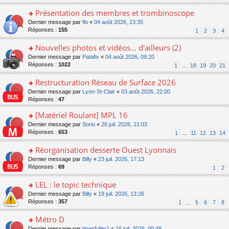
s
n
s
le
ré
o
Présentation des membres et trombinoscope
a
m
c
n
g
e
o
Dernier message par
flo
«
04 août 2026, 23:35
e
lu
e
s
n
Réponses :
155
1
2
3
4
nt
le
n
s
s
pl
o
a
ult
Nouvelles photos et vidéos... d'ailleurs (2)
u
n
g
er
s
o
Dernier message par
Patafix
«
04 août 2026, 09:20
lu
e
le
ré
n
Réponses :
1022
1
…
18
19
20
21
le
n
m
c
s
pl
o
e
e
ult
Restructuration Réseau de Surface 2026
u
n
s
nt
er
s
lu
s
o
Dernier message par
Lyon-St-Clair
«
03 août 2026, 22:00
le
ré
le
a
n
Réponses :
47
m
c
pl
g
s
e
e
[Matériel Roulant] MPL 16
u
e
ult
s
nt
s
n
er
o
Dernier message par
Sorio
«
26 juil. 2026, 21:03
s
ré
o
le
n
Réponses :
653
1
…
11
12
13
14
a
c
n
m
s
g
e
lu
e
ult
Réorganisation desserte Ouest Lyonnais
e
nt
le
s
er
n
o
Dernier message par
Billy
«
23 juil. 2026, 17:13
pl
s
le
o
n
Réponses :
69
u
1
2
a
m
n
s
s
g
e
lu
ult
LEL : le topic technique
ré
e
s
le
er
c
n
s
o
Dernier message par
Billy
«
19 juil. 2026, 13:26
pl
le
e
o
a
n
Réponses :
357
u
1
…
5
6
7
8
m
nt
n
g
s
s
e
lu
e
ult
Métro D
ré
s
le
n
er
c
s
o
Dernier message par
timerfuller1
«
16 juil. 2026, 00:48