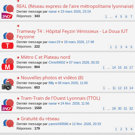
ré
e
s
le
er
REAL (Réseau express de l'aire métropolitaine lyonnaise)
c
n
o
s
pl
le
e
o
n
a
Dernier message par
nanar
«
23 mars 2026, 23:19
u
m
nt
n
s
g
Réponses :
343
s
1
…
4
5
6
7
e
lu
ult
e
ré
s
le
er
n
c
s
pl
le
o
Tramway T4 : Hôpital Feyzin Vénissieux - La Doua IUT
e
o
a
u
m
n
nt
n
Feyssine
g
s
e
lu
s
e
ré
s
Dernier message par
maxc19
«
18 mars 2026, 17:48
le
ult
n
c
s
Réponses :
222
1
2
3
4
5
pl
er
o
e
a
u
le
n
nt
g
Métro C et Plateau nord
s
m
lu
e
ré
e
o
Dernier message par
Chris69002
«
07 mars 2026, 00:20
le
n
c
s
n
Réponses :
804
1
…
14
15
16
17
pl
o
e
s
s
u
n
nt
a
ult
Nouvelles photos et vidéos (8)
s
lu
g
er
ré
le
o
Dernier message par
Billy
«
06 mars 2026, 11:00
e
le
c
pl
n
Réponses :
653
1
…
11
12
13
14
n
m
e
u
s
o
e
nt
s
ult
Tram-Train de l'Ouest Lyonnais (TTOL)
n
s
ré
er
lu
s
o
Dernier message par
nanar
«
24 févr. 2026, 11:56
c
le
le
a
n
Réponses :
1550
1
…
29
30
31
32
e
m
pl
g
s
nt
e
u
e
ult
Gratuité du réseau
s
s
n
er
s
o
Dernier message par
yanns040586
«
12 févr. 2026, 20:33
ré
o
le
a
n
Réponses :
179
1
2
3
4
c
n
m
g
s
e
lu
e