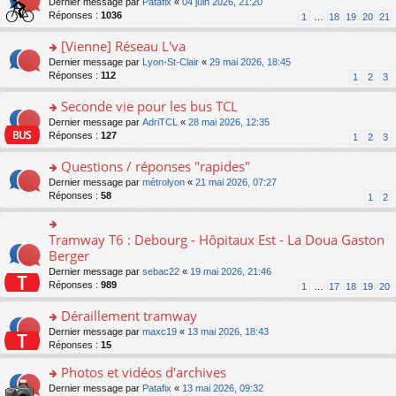
g
o
Dernier message par
Patafix
«
04 juin 2026, 21:20
e
nt
n
s
e
n
Réponses :
1036
1
…
18
19
20
21
s
lu
ré
n
s
s
le
c
o
ult
[Vienne] Réseau L'va
a
pl
e
n
er
g
u
o
Dernier message par
Lyon-St-Clair
«
29 mai 2026, 18:45
nt
lu
le
e
s
n
Réponses :
112
1
2
3
le
m
n
ré
s
pl
e
o
c
ult
Seconde vie pour les bus TCL
u
s
n
e
er
s
s
o
Dernier message par
AdriTCL
«
28 mai 2026, 12:35
lu
nt
le
ré
a
n
Réponses :
127
1
2
3
le
m
c
g
s
pl
e
e
e
ult
Questions / réponses "rapides"
u
s
nt
n
er
s
s
o
Dernier message par
métrolyon
«
21 mai 2026, 07:27
o
le
ré
a
n
Réponses :
58
1
2
n
m
c
g
s
lu
e
e
e
ult
le
s
nt
n
er
Tramway T6 : Debourg - Hôpitaux Est - La Doua Gaston
o
pl
s
o
le
n
Berger
u
a
n
m
s
s
g
Dernier message par
sebac22
«
19 mai 2026, 21:46
lu
e
ult
ré
e
Réponses :
989
1
…
17
18
19
20
le
s
er
c
n
pl
s
le
e
o
Déraillement tramway
u
a
m
nt
n
s
g
e
o
Dernier message par
maxc19
«
13 mai 2026, 18:43
lu
ré
e
s
n
Réponses :
15
le
c
n
s
s
pl
e
o
Photos et vidéos d'archives
a
ult
u
nt
n
g
er
s
o
Dernier message par
Patafix
«
13 mai 2026, 09:32
lu