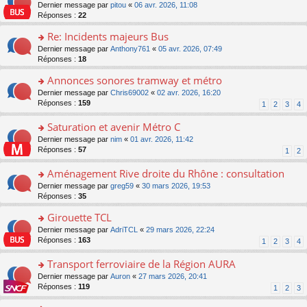
er
c
n
o
Dernier message par
pitou
«
06 avr. 2026, 11:08
pl
s
le
e
o
n
Réponses :
22
u
a
m
nt
n
s
s
g
e
Re: Incidents majeurs Bus
lu
ult
ré
e
s
le
er
o
Dernier message par
Anthony761
«
05 avr. 2026, 07:49
c
n
s
pl
le
n
Réponses :
18
e
o
a
u
m
s
nt
n
g
s
e
Annonces sonores tramway et métro
ult
lu
e
ré
s
er
le
o
Dernier message par
Chris69002
«
02 avr. 2026, 16:20
n
c
s
le
pl
n
Réponses :
159
1
2
3
4
o
e
a
m
u
s
n
nt
g
e
s
ult
Saturation et avenir Métro C
lu
e
s
ré
er
le
n
o
Dernier message par
nim
«
01 avr. 2026, 11:42
s
c
le
pl
o
n
Réponses :
57
1
2
a
e
m
u
n
s
g
nt
e
s
lu
ult
Aménagement Rive droite du Rhône : consultation
e
s
ré
le
er
n
s
o
Dernier message par
greg59
«
30 mars 2026, 19:53
c
pl
le
o
a
n
Réponses :
35
e
u
m
n
g
s
nt
s
e
lu
Girouette TCL
e
ult
ré
s
le
n
er
o
Dernier message par
AdriTCL
«
29 mars 2026, 22:24
c
s
pl
o
le
n
Réponses :
163
e
1
2
3
4
a
u
n
m
s
nt
g
s
lu
e
ult
Transport ferroviaire de la Région AURA
e
ré
le
s
er
n
c
o
Dernier message par
Auron
«
27 mars 2026, 20:41
pl
s
le
o
e
n
Réponses :
119
u
1
2
3
a
m
n
nt
s
s
g
e
lu
ult