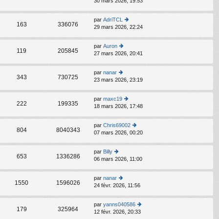
30 mars 2026, 19:53
o
e
er
g
ni
n
s
le
e
er
s
s
d
par
AdriTCL
m
C
ult
163
336076
a
er
29 mars 2026, 22:24
o
e
er
g
ni
n
s
le
e
er
s
s
d
par
Auron
m
C
ult
119
205845
a
er
27 mars 2026, 20:41
o
e
er
g
ni
n
s
le
e
er
s
s
d
par
nanar
m
C
ult
343
730725
a
er
23 mars 2026, 23:19
o
e
er
g
ni
n
s
le
e
er
s
s
d
par
maxc19
m
C
ult
222
199335
a
er
18 mars 2026, 17:48
o
e
er
g
ni
n
s
le
e
er
s
s
d
par
Chris69002
m
C
ult
804
8040343
a
er
07 mars 2026, 00:20
o
e
er
g
ni
n
s
le
e
er
s
s
d
par
Billy
m
C
ult
653
1336286
a
er
06 mars 2026, 11:00
o
e
er
g
ni
n
s
le
e
er
s
s
d
par
nanar
m
C
ult
1550
1596026
a
er
24 févr. 2026, 11:56
o
e
er
g
ni
n
s
le
e
er
s
s
d
par
yanns040586
m
C
ult
179
325964
a
er
12 févr. 2026, 20:33
o
e
er
g
ni