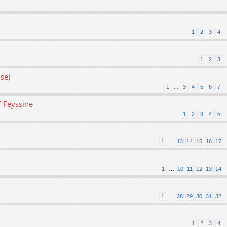
1
2
3
4
1
2
3
se)
1
…
3
4
5
6
7
T Feyssine
1
2
3
4
5
1
…
13
14
15
16
17
1
…
10
11
12
13
14
1
…
28
29
30
31
32
1
2
3
4