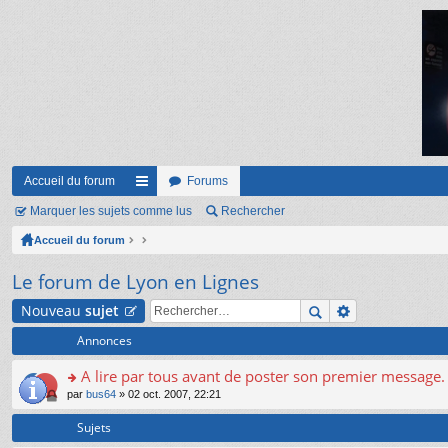
Accueil du forum
Forums
Marquer les sujets comme lus
ac
Rechercher
Accueil du forum
co
ur
Le forum de Lyon en Lignes
ci
Nouveau
sujet
s
Annonces
A lire par tous avant de poster son premier message.
o
par
bus64
» 02 oct. 2007, 22:21
n
s
Sujets
ult