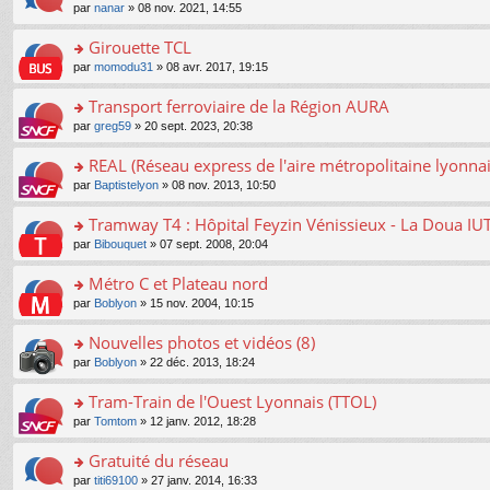
o
e
pl
o
par
nanar
» 08 nov. 2021, 14:55
g
c
er
n
s
u
n
e
e
le
lu
s
s
s
Girouette TCL
n
nt
m
le
a
ré
ult
o
e
pl
o
par
momodu31
» 08 avr. 2017, 19:15
g
c
er
n
s
u
n
e
e
le
lu
s
s
s
Transport ferroviaire de la Région AURA
n
nt
m
le
a
ré
ult
o
e
pl
o
par
greg59
» 20 sept. 2023, 20:38
g
c
er
n
s
u
n
e
e
le
lu
s
s
s
REAL (Réseau express de l'aire métropolitaine lyonnai
n
nt
m
le
a
ré
ult
o
e
pl
o
par
Baptistelyon
» 08 nov. 2013, 10:50
g
c
er
n
s
u
n
e
e
le
lu
s
s
s
Tramway T4 : Hôpital Feyzin Vénissieux - La Doua IU
n
nt
m
le
a
ré
ult
o
e
pl
o
par
Bibouquet
» 07 sept. 2008, 20:04
g
c
er
n
s
u
n
e
e
le
lu
s
s
s
Métro C et Plateau nord
n
nt
m
le
a
ré
ult
o
e
pl
o
par
Boblyon
» 15 nov. 2004, 10:15
g
c
er
n
s
u
n
e
e
le
lu
s
s
s
Nouvelles photos et vidéos (8)
n
nt
m
le
a
ré
ult
o
e
pl
o
par
Boblyon
» 22 déc. 2013, 18:24
g
c
er
n
s
u
n
e
e
le
lu
s
s
s
Tram-Train de l'Ouest Lyonnais (TTOL)
n
nt
m
le
a
ré
ult
o
e
pl
o
par
Tomtom
» 12 janv. 2012, 18:28
g
c
er
n
s
u
n
e
e
le
lu
s
s
s
Gratuité du réseau
n
nt
m
le
a
ré
ult
o
e
pl
o
par
titi69100
» 27 janv. 2014, 16:33
g
c
er