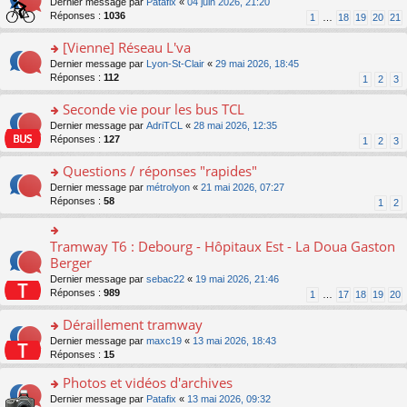
g
o
Dernier message par
Patafix
«
04 juin 2026, 21:20
e
nt
n
s
e
n
Réponses :
1036
1
…
18
19
20
21
s
lu
ré
n
s
s
le
c
o
ult
[Vienne] Réseau L'va
a
pl
e
n
er
g
u
o
Dernier message par
Lyon-St-Clair
«
29 mai 2026, 18:45
nt
lu
le
e
s
n
Réponses :
112
1
2
3
le
m
n
ré
s
pl
e
o
c
ult
Seconde vie pour les bus TCL
u
s
n
e
er
s
s
o
Dernier message par
AdriTCL
«
28 mai 2026, 12:35
lu
nt
le
ré
a
n
Réponses :
127
1
2
3
le
m
c
g
s
pl
e
e
e
ult
Questions / réponses "rapides"
u
s
nt
n
er
s
s
o
Dernier message par
métrolyon
«
21 mai 2026, 07:27
o
le
ré
a
n
Réponses :
58
1
2
n
m
c
g
s
lu
e
e
e
ult
le
s
nt
n
er
Tramway T6 : Debourg - Hôpitaux Est - La Doua Gaston
o
pl
s
o
le
n
Berger
u
a
n
m
s
s
g
Dernier message par
sebac22
«
19 mai 2026, 21:46
lu
e
ult
ré
e
Réponses :
989
1
…
17
18
19
20
le
s
er
c
n
pl
s
le
e
o
Déraillement tramway
u
a
m
nt
n
s
g
e
o
Dernier message par
maxc19
«
13 mai 2026, 18:43
lu
ré
e
s
n
Réponses :
15
le
c
n
s
s
pl
e
o
Photos et vidéos d'archives
a
ult
u
nt
n
g
er
s
o
Dernier message par
Patafix
«
13 mai 2026, 09:32
lu