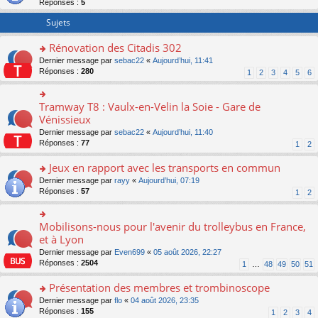
Réponses :
5
er
le
Sujets
m
e
Rénovation des Citadis 302
s
o
Dernier message par
sebac22
«
Aujourd’hui, 11:41
s
n
Réponses :
280
a
1
2
3
4
5
6
s
g
ult
e
er
n
Tramway T8 : Vaulx-en-Velin la Soie - Gare de
o
le
o
n
Vénissieux
m
n
s
Dernier message par
sebac22
«
Aujourd’hui, 11:40
e
lu
ult
Réponses :
77
1
2
s
le
er
s
pl
le
Jeux en rapport avec les transports en commun
a
u
m
g
s
e
o
Dernier message par
rayy
«
Aujourd’hui, 07:19
e
ré
s
n
Réponses :
57
1
2
n
c
s
s
o
e
a
ult
n
nt
g
er
Mobilisons-nous pour l'avenir du trolleybus en France,
o
lu
e
le
n
et à Lyon
le
n
m
s
pl
Dernier message par
Even699
«
05 août 2026, 22:27
o
e
ult
u
Réponses :
2504
1
…
48
49
50
51
n
s
er
s
lu
s
le
ré
Présentation des membres et trombinoscope
le
a
m
c
pl
g
e
o
Dernier message par
flo
«
04 août 2026, 23:35
e
u
e
s
n
Réponses :
155
1
2
3
4
nt