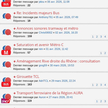
er
c
n
o
Dernier message par
pitou
«
06 avr. 2026, 11:08
pl
s
le
e
o
n
Réponses :
22
u
a
m
nt
n
s
s
g
e
Re: Incidents majeurs Bus
lu
ult
ré
e
s
le
er
o
Dernier message par
Anthony761
«
05 avr. 2026, 07:49
c
n
s
pl
le
n
Réponses :
18
e
o
a
u
m
s
nt
n
g
s
e
Annonces sonores tramway et métro
ult
lu
e
ré
s
er
le
o
Dernier message par
Chris69002
«
02 avr. 2026, 16:20
n
c
s
le
pl
n
Réponses :
159
1
2
3
4
o
e
a
m
u
s
n
nt
g
e
s
ult
Saturation et avenir Métro C
lu
e
s
ré
er
le
n
o
Dernier message par
nim
«
01 avr. 2026, 11:42
s
c
le
pl
o
n
Réponses :
57
1
2
a
e
m
u
n
s
g
nt
e
s
lu
ult
Aménagement Rive droite du Rhône : consultation
e
s
ré
le
er
n
s
o
Dernier message par
greg59
«
30 mars 2026, 19:53
c
pl
le
o
a
n
Réponses :
35
e
u
m
n
g
s
nt
s
e
lu
Girouette TCL
e
ult
ré
s
le
n
er
o
Dernier message par
AdriTCL
«
29 mars 2026, 22:24
c
s
pl
o
le
n
Réponses :
163
e
1
2
3
4
a
u
n
m
s
nt
g
s
lu
e
ult
Transport ferroviaire de la Région AURA
e
ré
le
s
er
n
c
o
Dernier message par
Auron
«
27 mars 2026, 20:41
pl
s
le
o
e
n
Réponses :
119
u
1
2
3
a
m
n
nt
s
s
g
e
lu
ult