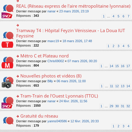
ré
e
s
le
er
REAL (Réseau express de l'aire métropolitaine lyonnaise)
c
n
o
s
pl
le
e
o
n
a
Dernier message par
nanar
«
23 mars 2026, 23:19
u
m
nt
n
s
g
Réponses :
343
s
1
…
4
5
6
7
e
lu
ult
e
ré
s
le
er
n
c
s
pl
le
o
Tramway T4 : Hôpital Feyzin Vénissieux - La Doua IUT
e
o
a
u
m
n
nt
n
Feyssine
g
s
e
lu
s
e
ré
s
Dernier message par
maxc19
«
18 mars 2026, 17:48
le
ult
n
c
s
Réponses :
222
1
2
3
4
5
pl
er
o
e
a
u
le
n
nt
g
Métro C et Plateau nord
s
m
lu
e
ré
e
o
Dernier message par
Chris69002
«
07 mars 2026, 00:20
le
n
c
s
n
Réponses :
804
1
…
14
15
16
17
pl
o
e
s
s
u
n
nt
a
ult
Nouvelles photos et vidéos (8)
s
lu
g
er
ré
le
o
Dernier message par
Billy
«
06 mars 2026, 11:00
e
le
c
pl
n
Réponses :
653
1
…
11
12
13
14
n
m
e
u
s
o
e
nt
s
ult
Tram-Train de l'Ouest Lyonnais (TTOL)
n
s
ré
er
lu
s
o
Dernier message par
nanar
«
24 févr. 2026, 11:56
c
le
le
a
n
Réponses :
1550
1
…
29
30
31
32
e
m
pl
g
s
nt
e
u
e
ult
Gratuité du réseau
s
s
n
er
s
o
Dernier message par
yanns040586
«
12 févr. 2026, 20:33
ré
o
le
a
n
Réponses :
179
1
2
3
4
c
n
m
g
s
e
lu
e