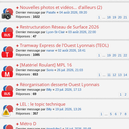
s
n
s
s
ré
o
a
ult
Nouvelles photos et vidéos... d'ailleurs (2)
c
n
g
er
o
Dernier message par
Patafix
«
04 août 2026, 09:20
e
lu
e
le
n
Réponses :
1022
1
…
18
19
20
21
nt
le
n
m
s
pl
o
e
ult
Restructuration Réseau de Surface 2026
u
n
s
er
s
lu
s
o
Dernier message par
Lyon-St-Clair
«
03 août 2026, 22:00
le
ré
le
a
n
Réponses :
47
m
c
pl
g
s
e
e
Tramway Express de l'Ouest Lyonnais (TEOL)
u
e
ult
s
nt
s
n
er
o
Dernier message par
nanar
«
02 août 2026, 18:41
s
ré
o
le
n
Réponses :
1085
1
…
19
20
21
22
a
c
n
m
s
g
e
lu
e
ult
[Matériel Roulant] MPL 16
e
nt
le
s
er
n
o
Dernier message par
Sorio
«
26 juil. 2026, 21:03
pl
s
le
o
n
Réponses :
653
u
1
…
11
12
13
14
a
m
n
s
s
g
e
lu
ult
Réorganisation desserte Ouest Lyonnais
ré
e
s
le
er
c
n
s
o
Dernier message par
Billy
«
23 juil. 2026, 17:13
pl
le
e
o
a
n
Réponses :
69
u
1
2
m
nt
n
g
s
s
e
lu
e
ult
LEL : le topic technique
ré
s
le
n
er
c
s
o
Dernier message par
Billy
«
19 juil. 2026, 13:26
pl
o
le
e
a
n
Réponses :
357
u
1
…
5
6
7
8
n
m
nt
g
s
s
lu
e
e
ult
Métro D
ré
le
s
n
er
c
pl
s
o
Dernier message par
timerfuller1
«
16 juil. 2026, 00:48