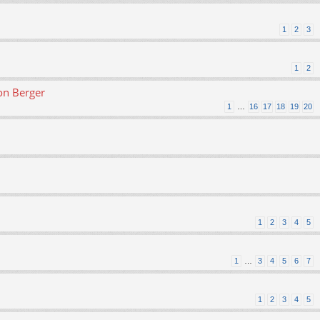
1
2
3
1
2
on Berger
1
…
16
17
18
19
20
1
2
3
4
5
1
…
3
4
5
6
7
1
2
3
4
5