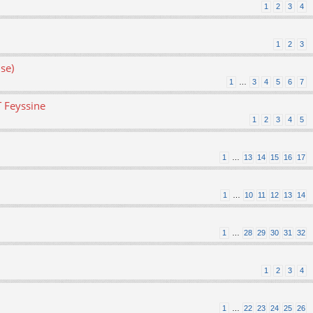
1
2
3
4
1
2
3
se)
1
…
3
4
5
6
7
T Feyssine
1
2
3
4
5
1
…
13
14
15
16
17
1
…
10
11
12
13
14
1
…
28
29
30
31
32
1
2
3
4
1
…
22
23
24
25
26