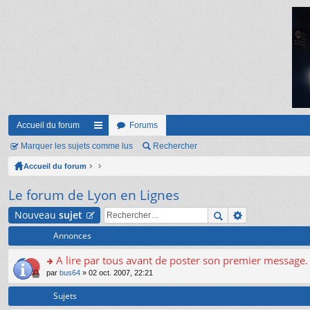
Accueil du forum
Forums
Marquer les sujets comme lus
ac
Rechercher
Accueil du forum
co
ur
Le forum de Lyon en Lignes
ci
Nouveau
sujet
s
Annonces
A lire par tous avant de poster son premier message.
o
par
bus64
» 02 oct. 2007, 22:21
n
s
Sujets
ult