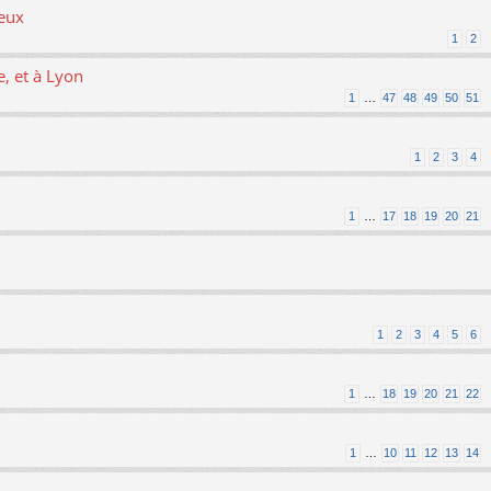
ieux
1
2
, et à Lyon
1
…
47
48
49
50
51
1
2
3
4
1
…
17
18
19
20
21
1
2
3
4
5
6
1
…
18
19
20
21
22
1
…
10
11
12
13
14