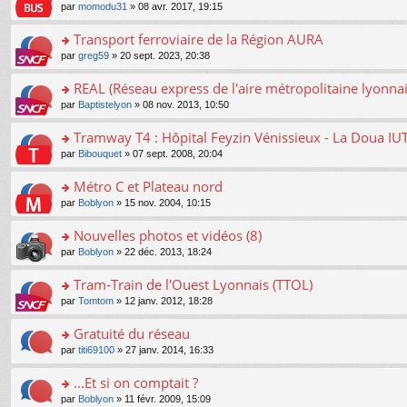
o
e
pl
o
par
momodu31
» 08 avr. 2017, 19:15
g
c
er
n
s
u
n
e
e
le
lu
s
s
s
Transport ferroviaire de la Région AURA
n
nt
m
le
a
ré
ult
o
e
pl
o
par
greg59
» 20 sept. 2023, 20:38
g
c
er
n
s
u
n
e
e
le
lu
s
s
s
REAL (Réseau express de l'aire métropolitaine lyonnai
n
nt
m
le
a
ré
ult
o
e
pl
o
par
Baptistelyon
» 08 nov. 2013, 10:50
g
c
er
n
s
u
n
e
e
le
lu
s
s
s
Tramway T4 : Hôpital Feyzin Vénissieux - La Doua IU
n
nt
m
le
a
ré
ult
o
e
pl
o
par
Bibouquet
» 07 sept. 2008, 20:04
g
c
er
n
s
u
n
e
e
le
lu
s
s
s
Métro C et Plateau nord
n
nt
m
le
a
ré
ult
o
e
pl
o
par
Boblyon
» 15 nov. 2004, 10:15
g
c
er
n
s
u
n
e
e
le
lu
s
s
s
Nouvelles photos et vidéos (8)
n
nt
m
le
a
ré
ult
o
e
pl
o
par
Boblyon
» 22 déc. 2013, 18:24
g
c
er
n
s
u
n
e
e
le
lu
s
s
s
Tram-Train de l'Ouest Lyonnais (TTOL)
n
nt
m
le
a
ré
ult
o
e
pl
o
par
Tomtom
» 12 janv. 2012, 18:28
g
c
er
n
s
u
n
e
e
le
lu
s
s
s
Gratuité du réseau
n
nt
m
le
a
ré
ult
o
e
pl
o
par
titi69100
» 27 janv. 2014, 16:33
g
c
er
n
s
u
n
e
e
le
lu
s
s
s
...Et si on comptait ?
n
nt
m
le
a
ré
ult
o
e
pl
o
par
Boblyon
» 11 févr. 2009, 15:09
g
c
er