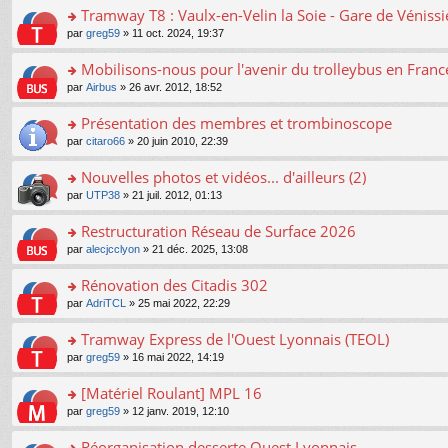
er
Tramway T8 : Vaulx-en-Velin la Soie - Gare de Véniss
le
o
par
greg59
» 11 oct. 2024, 19:37
m
n
e
s
Mobilisons-nous pour l'avenir du trolleybus en France
s
ult
s
o
par
Airbus
» 26 avr. 2012, 18:52
er
a
n
le
g
s
Présentation des membres et trombinoscope
m
e
ult
e
n
o
par
citaro66
» 20 juin 2010, 22:39
er
s
o
n
le
s
n
s
Nouvelles photos et vidéos... d'ailleurs (2)
m
a
lu
ult
e
o
par
UTP38
» 21 juil. 2012, 01:13
g
le
er
s
n
e
pl
le
s
s
Restructuration Réseau de Surface 2026
n
u
m
a
ult
o
s
e
o
par
alecjcclyon
» 21 déc. 2025, 13:08
g
er
n
ré
s
n
e
le
lu
c
s
s
Rénovation des Citadis 302
n
m
le
e
a
ult
o
e
pl
o
par
AdriTCL
» 25 mai 2022, 22:29
nt
g
er
n
s
u
n
e
le
lu
s
s
s
Tramway Express de l'Ouest Lyonnais (TEOL)
n
m
le
a
ré
ult
o
e
pl
o
par
greg59
» 16 mai 2022, 14:19
g
c
er
n
s
u
n
e
e
le
lu
s
s
s
[Matériel Roulant] MPL 16
n
nt
m
le
a
ré
ult
o
e
pl
o
par
greg59
» 12 janv. 2019, 12:10
g
c
er
n
s
u
n
e
e
le
lu
s
s
s
Réorganisation desserte Ouest Lyonnais
n
nt
m