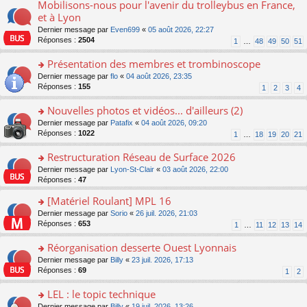
er
Mobilisons-nous pour l'avenir du trolleybus en France,
s
o
lu
s
le
ré
n
et à Lyon
le
a
m
c
s
pl
g
Dernier message par
Even699
«
05 août 2026, 22:27
e
e
ult
u
e
Réponses :
2504
1
…
48
49
50
51
s
nt
er
s
n
s
le
ré
o
Présentation des membres et trombinoscope
a
m
c
n
g
e
o
Dernier message par
flo
«
04 août 2026, 23:35
e
lu
e
s
n
Réponses :
155
1
2
3
4
nt
le
n
s
s
pl
o
a
ult
Nouvelles photos et vidéos... d'ailleurs (2)
u
n
g
er
s
o
Dernier message par
Patafix
«
04 août 2026, 09:20
lu
e
le
ré
n
Réponses :
1022
1
…
18
19
20
21
le
n
m
c
s
pl
o
e
e
ult
Restructuration Réseau de Surface 2026
u
n
s
nt
er
s
lu
s
o
Dernier message par
Lyon-St-Clair
«
03 août 2026, 22:00
le
ré
le
a
n
Réponses :
47
m
c
pl
g
s
e
e
[Matériel Roulant] MPL 16
u
e
ult
s
nt
s
n
er
o
Dernier message par
Sorio
«
26 juil. 2026, 21:03
s
ré
o
le
n
Réponses :
653
1
…
11
12
13
14
a
c
n
m
s
g
e
lu
e
ult
Réorganisation desserte Ouest Lyonnais
e
nt
le
s
er
n
o
Dernier message par
Billy
«
23 juil. 2026, 17:13
pl
s
le
o
n
Réponses :
69
u
1
2
a
m
n
s
s
g
e
lu
ult
LEL : le topic technique
ré
e
s
le
er
c
n
s
o
Dernier message par
Billy
«
19 juil. 2026, 13:26