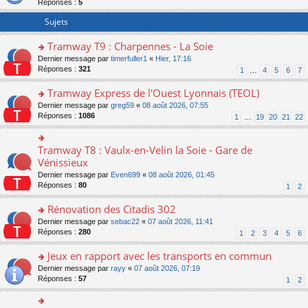
Réponses :
5
er
le
Sujets
m
e
Tramway T9 : Charpennes - La Soie
s
o
Dernier message par
timerfuller1
«
Hier, 17:16
s
n
Réponses :
321
a
1
…
4
5
6
7
s
g
ult
e
Tramway Express de l'Ouest Lyonnais (TEOL)
er
n
o
Dernier message par
greg59
«
08 août 2026, 07:55
le
o
n
Réponses :
1086
1
…
19
20
21
22
m
n
s
e
lu
ult
s
le
er
Tramway T8 : Vaulx-en-Velin la Soie - Gare de
o
s
pl
le
n
Vénissieux
a
u
m
s
g
s
Dernier message par
Even699
«
08 août 2026, 01:45
e
ult
e
ré
Réponses :
80
1
2
s
er
n
c
s
le
o
e
Rénovation des Citadis 302
a
m
n
nt
g
e
o
Dernier message par
sebac22
«
07 août 2026, 11:41
lu
e
s
n
Réponses :
280
1
2
3
4
5
6
le
n
s
s
pl
o
a
ult
Jeux en rapport avec les transports en commun
u
n
g
er
s
o
Dernier message par
rayy
«
07 août 2026, 07:19
lu
e
le
ré
n
Réponses :
57
1
2
le
n
m
c
s
pl
o
e
e
ult
u
n
s
nt