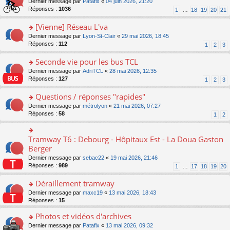
g
o
Dernier message par
Patafix
«
04 juin 2026, 21:20
e
nt
n
s
e
n
Réponses :
1036
1
…
18
19
20
21
s
lu
ré
n
s
s
le
c
o
ult
[Vienne] Réseau L'va
a
pl
e
n
er
g
u
o
Dernier message par
Lyon-St-Clair
«
29 mai 2026, 18:45
nt
lu
le
e
s
n
Réponses :
112
1
2
3
le
m
n
ré
s
pl
e
o
c
ult
Seconde vie pour les bus TCL
u
s
n
e
er
s
s
o
Dernier message par
AdriTCL
«
28 mai 2026, 12:35
lu
nt
le
ré
a
n
Réponses :
127
1
2
3
le
m
c
g
s
pl
e
e
e
ult
Questions / réponses "rapides"
u
s
nt
n
er
s
s
o
Dernier message par
métrolyon
«
21 mai 2026, 07:27
o
le
ré
a
n
Réponses :
58
1
2
n
m
c
g
s
lu
e
e
e
ult
le
s
nt
n
er
Tramway T6 : Debourg - Hôpitaux Est - La Doua Gaston
o
pl
s
o
le
n
Berger
u
a
n
m
s
s
g
Dernier message par
sebac22
«
19 mai 2026, 21:46
lu
e
ult
ré
e
Réponses :
989
1
…
17
18
19
20
le
s
er
c
n
pl
s
le
e
o
Déraillement tramway
u
a
m
nt
n
s
g
e
o
Dernier message par
maxc19
«
13 mai 2026, 18:43
lu
ré
e
s
n
Réponses :
15
le
c
n
s
s
pl
e
o
Photos et vidéos d'archives
a
ult
u
nt
n
g
er
s
o
Dernier message par
Patafix
«
13 mai 2026, 09:32
lu