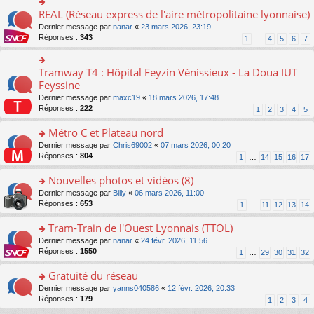
ré
e
s
le
er
REAL (Réseau express de l'aire métropolitaine lyonnaise)
c
n
o
s
pl
le
e
o
n
a
Dernier message par
nanar
«
23 mars 2026, 23:19
u
m
nt
n
s
g
Réponses :
343
s
1
…
4
5
6
7
e
lu
ult
e
ré
s
le
er
n
c
s
pl
le
o
Tramway T4 : Hôpital Feyzin Vénissieux - La Doua IUT
e
o
a
u
m
n
nt
n
Feyssine
g
s
e
lu
s
e
ré
s
Dernier message par
maxc19
«
18 mars 2026, 17:48
le
ult
n
c
s
Réponses :
222
1
2
3
4
5
pl
er
o
e
a
u
le
n
nt
g
Métro C et Plateau nord
s
m
lu
e
ré
e
o
Dernier message par
Chris69002
«
07 mars 2026, 00:20
le
n
c
s
n
Réponses :
804
1
…
14
15
16
17
pl
o
e
s
s
u
n
nt
a
ult
Nouvelles photos et vidéos (8)
s
lu
g
er
ré
le
o
Dernier message par
Billy
«
06 mars 2026, 11:00
e
le
c
pl
n
Réponses :
653
1
…
11
12
13
14
n
m
e
u
s
o
e
nt
s
ult
Tram-Train de l'Ouest Lyonnais (TTOL)
n
s
ré
er
lu
s
o
Dernier message par
nanar
«
24 févr. 2026, 11:56
c
le
le
a
n
Réponses :
1550
1
…
29
30
31
32
e
m
pl
g
s
nt
e
u
e
ult
Gratuité du réseau
s
s
n
er
s
o
Dernier message par
yanns040586
«
12 févr. 2026, 20:33
ré
o
le
a
n
Réponses :
179
1
2
3
4
c
n
m
g
s
e
lu
e