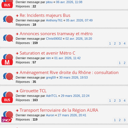
er
c
n
o
Dernier message par
pitou
«
06 avr. 2026, 11:08
pl
s
le
e
o
n
Réponses :
22
u
a
m
nt
n
s
s
g
e
Re: Incidents majeurs Bus
lu
ult
ré
e
s
le
er
o
Dernier message par
Anthony761
«
05 avr. 2026, 07:49
c
n
s
pl
le
n
Réponses :
18
e
o
a
u
m
s
nt
n
g
s
e
Annonces sonores tramway et métro
ult
lu
e
ré
s
er
le
o
Dernier message par
Chris69002
«
02 avr. 2026, 16:20
n
c
s
le
pl
n
Réponses :
159
1
2
3
4
o
e
a
m
u
s
n
nt
g
e
s
ult
Saturation et avenir Métro C
lu
e
s
ré
er
le
n
o
Dernier message par
nim
«
01 avr. 2026, 11:42
s
c
le
pl
o
n
Réponses :
57
1
2
a
e
m
u
n
s
g
nt
e
s
lu
ult
Aménagement Rive droite du Rhône : consultation
e
s
ré
le
er
n
s
o
Dernier message par
greg59
«
30 mars 2026, 19:53
c
pl
le
o
a
n
Réponses :
35
e
u
m
n
g
s
nt
s
e
lu
Girouette TCL
e
ult
ré
s
le
n
er
o
Dernier message par
AdriTCL
«
29 mars 2026, 22:24
c
s
pl
o
le
n
Réponses :
163
e
1
2
3
4
a
u
n
m
s
nt
g
s
lu
e
ult
Transport ferroviaire de la Région AURA
e
ré
le
s
er
n
c
o
Dernier message par
Auron
«
27 mars 2026, 20:41
pl
s
le
o
e
n
Réponses :
119
u
1
2
3
a
m
n
nt
s
s
g
e
lu
ult