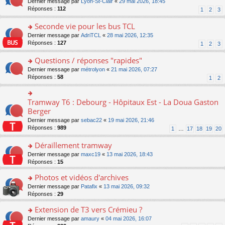
o
Dernier message par
Lyon-St-Clair
«
29 mai 2026, 18:45
nt
lu
le
e
s
n
Réponses :
112
1
2
3
le
m
n
ré
s
pl
e
o
c
ult
Seconde vie pour les bus TCL
u
s
n
e
er
s
s
o
Dernier message par
AdriTCL
«
28 mai 2026, 12:35
lu
nt
le
ré
a
n
Réponses :
127
1
2
3
le
m
c
g
s
pl
e
e
e
ult
Questions / réponses "rapides"
u
s
nt
n
er
s
s
o
Dernier message par
métrolyon
«
21 mai 2026, 07:27
o
le
ré
a
n
Réponses :
58
1
2
n
m
c
g
s
lu
e
e
e
ult
le
s
nt
n
er
Tramway T6 : Debourg - Hôpitaux Est - La Doua Gaston
o
pl
s
o
le
n
Berger
u
a
n
m
s
s
g
Dernier message par
sebac22
«
19 mai 2026, 21:46
lu
e
ult
ré
e
Réponses :
989
1
…
17
18
19
20
le
s
er
c
n
pl
s
le
e
o
Déraillement tramway
u
a
m
nt
n
s
g
e
o
Dernier message par
maxc19
«
13 mai 2026, 18:43
lu
ré
e
s
n
Réponses :
15
le
c
n
s
s
pl
e
o
Photos et vidéos d'archives
a
ult
u
nt
n
g
er
s
o
Dernier message par
Patafix
«
13 mai 2026, 09:32
lu
e
le
ré
n
Réponses :
29
le
n
m
c
s
pl
o
e
Extension de T3 vers Crémieu ?
e
ult
u
n
s
nt
er
o
Dernier message par
amaury
«
04 mai 2026, 16:07
s
lu
s
le