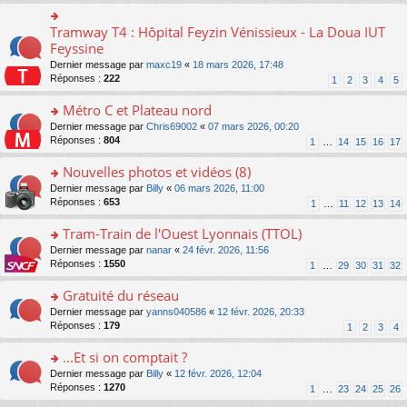
ré
s
le
er
n
c
s
pl
le
o
Tramway T4 : Hôpital Feyzin Vénissieux - La Doua IUT
e
o
a
u
m
n
nt
n
Feyssine
g
s
e
lu
s
e
ré
s
Dernier message par
maxc19
«
18 mars 2026, 17:48
le
ult
n
c
s
Réponses :
222
1
2
3
4
5
pl
er
o
e
a
u
le
n
nt
g
Métro C et Plateau nord
s
m
lu
e
ré
e
o
Dernier message par
Chris69002
«
07 mars 2026, 00:20
le
n
c
s
n
Réponses :
804
1
…
14
15
16
17
pl
o
e
s
s
u
n
nt
a
ult
Nouvelles photos et vidéos (8)
s
lu
g
er
ré
le
o
Dernier message par
Billy
«
06 mars 2026, 11:00
e
le
c
pl
n
Réponses :
653
1
…
11
12
13
14
n
m
e
u
s
o
e
nt
s
ult
Tram-Train de l'Ouest Lyonnais (TTOL)
n
s
ré
er
lu
s
o
Dernier message par
nanar
«
24 févr. 2026, 11:56
c
le
le
a
n
Réponses :
1550
1
…
29
30
31
32
e
m
pl
g
s
nt
e
u
e
ult
Gratuité du réseau
s
s
n
er
s
o
Dernier message par
yanns040586
«
12 févr. 2026, 20:33
ré
o
le
a
n
Réponses :
179
1
2
3
4
c
n
m
g
s
e
lu
e
e
ult
...Et si on comptait ?
nt
le
s
n
er
pl
s
o
Dernier message par
Billy
«
12 févr. 2026, 12:04
o
le
u
a
n
Réponses :
1270
1
…
23
24
25
26
n
m
s
g
s
lu
e