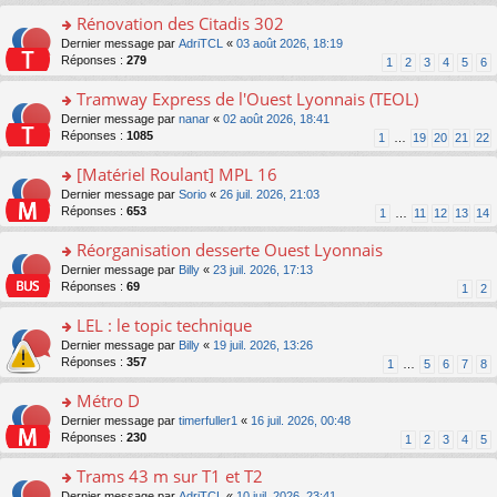
pl
g
s
e
Rénovation des Citadis 302
u
e
ult
s
s
n
er
o
Dernier message par
AdriTCL
«
03 août 2026, 18:19
s
ré
o
le
n
Réponses :
279
1
2
3
4
5
6
a
c
n
m
s
g
e
lu
e
ult
Tramway Express de l'Ouest Lyonnais (TEOL)
e
nt
le
s
er
n
o
Dernier message par
nanar
«
02 août 2026, 18:41
pl
s
le
o
n
Réponses :
1085
u
1
…
19
20
21
22
a
m
n
s
s
g
e
lu
ult
[Matériel Roulant] MPL 16
ré
e
s
le
er
c
n
s
o
Dernier message par
Sorio
«
26 juil. 2026, 21:03
pl
le
e
o
a
n
Réponses :
653
u
1
…
11
12
13
14
m
nt
n
g
s
s
e
lu
e
ult
Réorganisation desserte Ouest Lyonnais
ré
s
le
n
er
c
s
o
Dernier message par
Billy
«
23 juil. 2026, 17:13
pl
o
le
e
a
n
Réponses :
69
u
1
2
n
m
nt
g
s
s
lu
e
e
ult
LEL : le topic technique
ré
le
s
n
er
c
pl
s
o
Dernier message par
Billy
«
19 juil. 2026, 13:26
o
le
e
u
a
n
Réponses :
357
1
…
5
6
7
8
n
m
nt
s
g
s
lu
e
ré
e
ult
Métro D
le
s
c
n
er
pl
s
o
Dernier message par
timerfuller1
«
16 juil. 2026, 00:48
e
o
le
u
a
n
Réponses :
230
1
2
3
4
5
nt
n
m
s
g
s
lu
e
ré
e
ult
Trams 43 m sur T1 et T2
le
s
c
n
er
pl
s
o
Dernier message par
AdriTCL
«
10 juil. 2026, 23:41