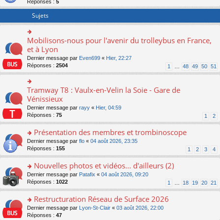
Réponses :
5
er
le
Sujets
m
e
s
Mobilisons-nous pour l'avenir du trolleybus en France,
o
s
n
et à Lyon
a
s
g
Dernier message par
Even699
«
Hier, 22:27
ult
e
Réponses :
2504
1
…
48
49
50
51
er
n
le
o
m
n
Tramway T8 : Vaulx-en-Velin la Soie - Gare de
o
e
lu
n
Vénissieux
s
le
s
s
Dernier message par
rayy
«
Hier, 04:59
pl
ult
a
Réponses :
75
u
1
2
er
g
s
le
e
Présentation des membres et trombinoscope
ré
m
n
c
e
o
Dernier message par
flo
«
04 août 2026, 23:35
o
e
s
n
Réponses :
155
1
2
3
4
n
nt
s
s
lu
a
ult
Nouvelles photos et vidéos... d'ailleurs (2)
le
g
er
pl
o
Dernier message par
Patafix
«
04 août 2026, 09:20
e
le
u
n
Réponses :
1022
1
…
18
19
20
21
n
m
s
s
o
e
ré
ult
Restructuration Réseau de Surface 2026
n
s
c
er
lu
s
o
Dernier message par
Lyon-St-Clair
«
03 août 2026, 22:00
e
le
le
a
n
Réponses :
47
nt
m