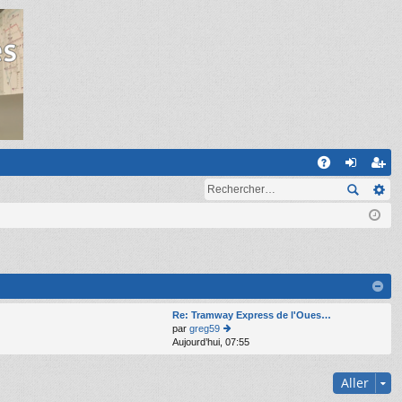
R
A
on
ns
Q
ne
cri
xi
pti
on
on
Re: Tramway Express de l'Oues…
par
greg59
Aujourd’hui, 07:55
o
n
s
Aller
ult
er