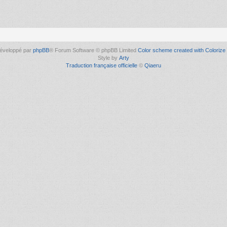
éveloppé par
phpBB
® Forum Software © phpBB Limited
Color scheme created with Colorize 
Style by
Arty
Traduction française officielle
©
Qiaeru