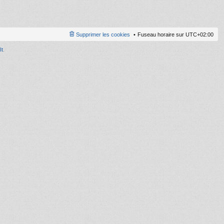
le
d
er
ni
Supprimer les cookies
Fuseau horaire sur
UTC+02:00
er
m
It
.
e
s
s
a
g
e