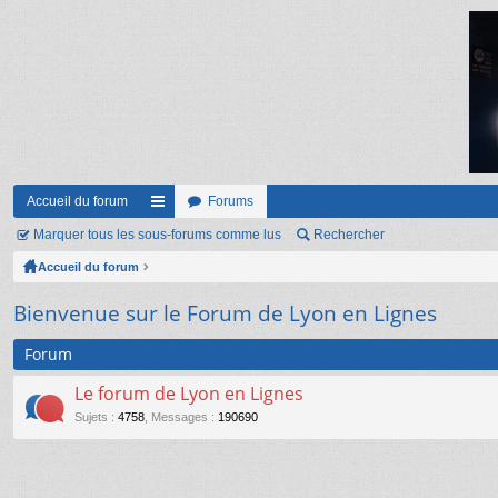
Accueil du forum
Forums
Marquer tous les sous-forums comme lus
ac
Rechercher
Accueil du forum
co
ur
Bienvenue sur le Forum de Lyon en Lignes
ci
Forum
s
Le forum de Lyon en Lignes
Sujets
:
4758
,
Messages
:
190690