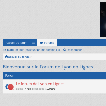
Accueil du forum
Forums
Marquer tous les sous-forums comme lus
ac
Rechercher
Accueil du forum
co
ur
Bienvenue sur le Forum de Lyon en Lignes
ci
Forum
s
Le forum de Lyon en Lignes
Sujets
:
4758
,
Messages
:
190690