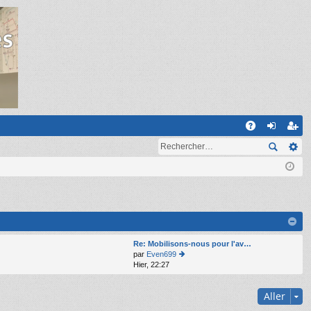
R
A
on
ns
Q
ne
cri
xi
pti
on
on
Re: Mobilisons-nous pour l'av…
par
Even699
Hier, 22:27
o
n
s
Aller
ult
er