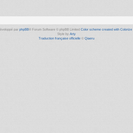
éveloppé par
phpBB
® Forum Software © phpBB Limited
Color scheme created with Colorize 
Style by
Arty
Traduction française officielle
©
Qiaeru