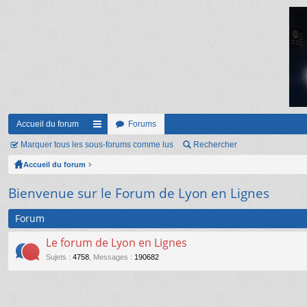
Accueil du forum
Forums
Marquer tous les sous-forums comme lus
ac
Rechercher
Accueil du forum
co
ur
Bienvenue sur le Forum de Lyon en Lignes
ci
Forum
s
Le forum de Lyon en Lignes
Sujets
:
4758
,
Messages
:
190682