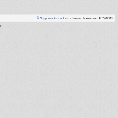
le
d
er
ni
Supprimer les cookies
Fuseau horaire sur
UTC+02:00
er
m
It
.
e
s
s
a
g
e