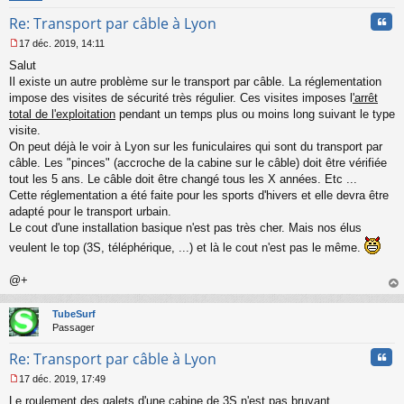
Cita
Re: Transport par câble à Lyon
17 déc. 2019, 14:11
M
Salut
e
s
Il existe un autre problème sur le transport par câble. La réglementation
s
impose des visites de sécurité très régulier. Ces visites imposes l
'arrêt
a
total de l'exploitation
pendant un temps plus ou moins long suivant le type
g
visite.
e
On peut déjà le voir à Lyon sur les funiculaires qui sont du transport par
n
o
câble. Les "pinces" (accroche de la cabine sur le câble) doit être vérifiée
n
tout les 5 ans. Le câble doit être changé tous les X années. Etc ...
l
Cette réglementation a été faite pour les sports d'hivers et elle devra être
u
adapté pour le transport urbain.
Le cout d'une installation basique n'est pas très cher. Mais nos élus
veulent le top (3S, téléphérique, ...) et là le cout n'est pas le même.
@+
au
t
TubeSurf
Passager
Cita
Re: Transport par câble à Lyon
17 déc. 2019, 17:49
M
Le roulement des galets d'une cabine de 3S n'est pas bruyant...
e