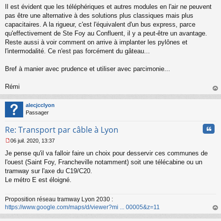
s
Il est évident que les téléphériques et autres modules en l'air ne peuvent
a
pas être une alternative à des solutions plus classiques mais plus
g
capacitaires. A la rigueur, c'est l'équivalent d'un bus express, parce
e
qu'effectivement de Ste Foy au Confluent, il y a peut-être un avantage.
n
o
Reste aussi à voir comment on arrive à implanter les pylônes et
n
l'intermodalité. Ce n'est pas forcément du gâteau...
l
u
Bref à manier avec prudence et utiliser avec parcimonie...
Rémi
au
t
alecjcclyon
Passager
Cita
Re: Transport par câble à Lyon
06 juil. 2020, 13:37
M
Je pense qu'il va falloir faire un choix pour desservir ces communes de
e
s
l'ouest (Saint Foy, Francheville notamment) soit une télécabine ou un
s
tramway sur l'axe du C19/C20.
a
Le métro E est éloigné.
g
e
n
Proposition réseau tramway Lyon 2030 :
o
https://www.google.com/maps/d/viewer?mi ... 00005&z=11
n
au
l