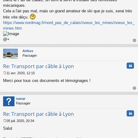
s
mécaniques.
a
Cela a l'air pas mal, mais un grand amateur de ski que je suis, serai très
g
très vite déçu.
e
https://www.nordmag.fr/nord_pas_de_calais/noeux_les_mines/noeux_les_
n
o
mines.htm
n
l
@+
u
au
t
Airbus
Passager
Cita
Re: Transport par câble à Lyon
11 avr. 2020, 12:15
M
Merci pour tous ces documents et témoignages !
e
s
s
au
a
t
nanar
g
Passager
e
n
Cita
Re: Transport par câble à Lyon
o
n
05 juil. 2020, 20:34
l
M
u
Salut
e
s
s