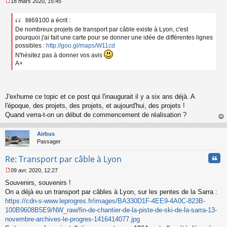
18 mars 2020, 15:45
M
e
titi69100 a écrit :
s
De nombreux projets de transport par câble existe à Lyon, c'est
s
a
pourquoi j'ai fait une carte pour se donner une idée de différentes lignes
g
possibles :
http://goo.gl/maps/W11cd
e
N'hésitez pas à donner vos avis
n
A+
o
n
l
u
J'exhume ce topic et ce post qui l'inaugurait il y a six ans déjà. A
l'époque, des projets, des projets, et aujourd'hui, des projets !
Quand verra-t-on un début de commencement de réalisation ?
au
t
Airbus
Passager
Cita
Re: Transport par câble à Lyon
09 avr. 2020, 12:27
M
Souvenirs, souvenirs !
e
s
On a déjà eu un transport par câbles à Lyon, sur les pentes de la Sarra :
s
https://cdn-s-www.leprogres.fr/images/BA330D1F-4EE9-4A0C-823B-
a
100B9608B5E9/NW_raw/fin-de-chantier-de-la-piste-de-ski-de-la-sarra-13-
g
novembre-archives-le-progres-1416414077.jpg
e