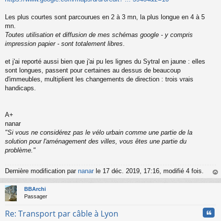
s
a
Les plus courtes sont parcourues en 2 à 3 mn, la plus longue en 4 à 5
g
mn.
e
Toutes utilisation et diffusion de mes schémas google - y compris
n
o
impression papier - sont totalement libres
.
n
l
et j'ai reporté aussi bien que j'ai pu les lignes du Sytral en jaune : elles
u
sont longues, passent pour certaines au dessus de beaucoup
d'immeubles, multiplient les changements de direction : trois vrais
handicaps.
A+
nanar
"Si vous ne considérez pas le vélo urbain comme une partie de la
solution pour l'aménagement des villes, vous êtes une partie du
problème."
Dernière modification par
nanar
le 17 déc. 2019, 17:16, modifié 4 fois.
au
t
BBArchi
Passager
Cita
Re: Transport par câble à Lyon