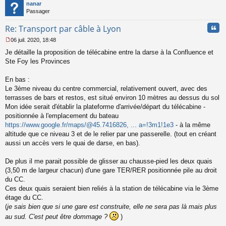
t
nanar
u
Passager
Cita
Re: Transport par câble à Lyon
06 juil. 2020, 18:48
M
Je détaille la proposition de télécabine entre la darse à la Confluence et
e
s
Ste Foy les Provinces
s
a
En bas :
g
Le 3ème niveau du centre commercial, relativement ouvert, avec des
e
terrasses de bars et restos, est situé environ 10 mètres au dessus du sol
n
o
Mon idée serait d'établir la plateforme d'arrivée/départ du télécabine -
n
positionnée à l'emplacement du bateau
l
https://www.google.fr/maps/@45.7416826, ... a=!3m1!1e3
- à la même
u
altitude que ce niveau 3 et de le relier par une passerelle. (tout en créant
aussi un accès vers le quai de darse, en bas).
De plus il me parait possible de glisser au chausse-pied les deux quais
(3,50 m de largeur chacun) d'une gare TER/RER positionnée pile au droit
du CC.
Ces deux quais seraient bien reliés à la station de télécabine via le 3ème
étage du CC.
(
je sais bien que si une gare est construite, elle ne sera pas là mais plus
au sud. C'est peut être dommage ?
)