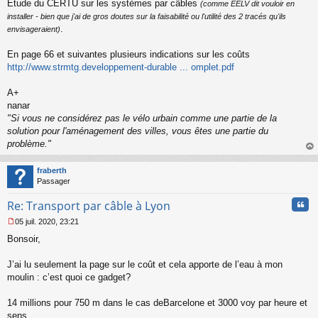
Etude du CERTU sur les systèmes par câbles
(comme EELV dit vouloir en
a
installer - bien que j'ai de gros doutes sur la faisabilité ou l'utilité des 2 tracés qu'ils
g
.
envisageraient)
e
n
o
En page 66 et suivantes plusieurs indications sur les coûts
n
http://www.strmtg.developpement-durable ... omplet.pdf
l
u
A+
nanar
"Si vous ne considérez pas le vélo urbain comme une partie de la
solution pour l'aménagement des villes, vous êtes une partie du
problème."
au
t
fraberth
Passager
Cita
Re: Transport par câble à Lyon
05 juil. 2020, 23:21
M
Bonsoir,
e
s
s
J’ai lu seulement la page sur le coût et cela apporte de l’eau à mon
a
moulin : c’est quoi ce gadget?
g
e
14 millions pour 750 m dans le cas deBarcelone et 3000 voy par heure et
n
o
sens