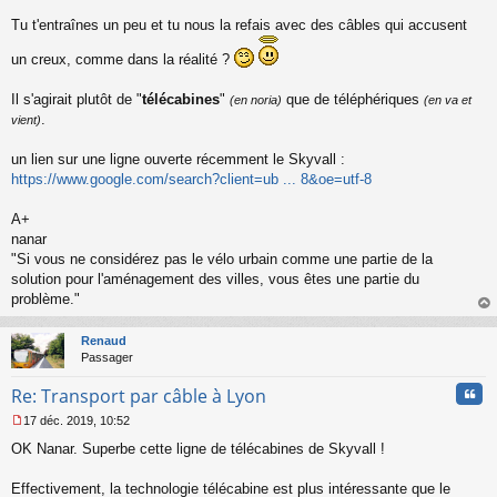
s
s
Tu t'entraînes un peu et tu nous la refais avec des câbles qui accusent
a
g
un creux, comme dans la réalité ?
e
n
Il s'agirait plutôt de "
télécabines
"
que de téléphériques
(en noria)
(en va et
o
.
n
vient)
l
u
un lien sur une ligne ouverte récemment le Skyvall :
https://www.google.com/search?client=ub ... 8&oe=utf-8
A+
nanar
"Si vous ne considérez pas le vélo urbain comme une partie de la
solution pour l'aménagement des villes, vous êtes une partie du
problème."
au
t
Renaud
Passager
Cita
Re: Transport par câble à Lyon
17 déc. 2019, 10:52
M
OK Nanar. Superbe cette ligne de télécabines de Skyvall !
e
s
s
Effectivement, la technologie télécabine est plus intéressante que le