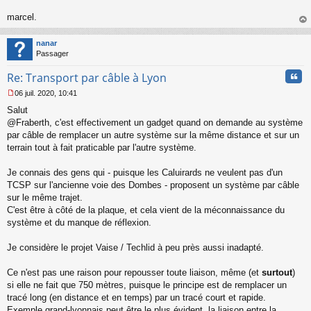
n
o
marcel.
n
au
l
t
nanar
u
Passager
Cita
Re: Transport par câble à Lyon
06 juil. 2020, 10:41
M
Salut
e
s
@Fraberth, c'est effectivement un gadget quand on demande au système
s
par câble de remplacer un autre système sur la même distance et sur un
a
terrain tout à fait praticable par l'autre système.
g
e
Je connais des gens qui - puisque les Caluirards ne veulent pas d'un
n
o
TCSP sur l'ancienne voie des Dombes - proposent un système par câble
n
sur le même trajet.
l
C'est être à côté de la plaque, et cela vient de la méconnaissance du
u
système et du manque de réflexion.
Je considère le projet Vaise / Techlid à peu près aussi inadapté.
Ce n'est pas une raison pour repousser toute liaison, même (et
surtout
)
si elle ne fait que 750 mètres, puisque le principe est de remplacer un
tracé long (en distance et en temps) par un tracé court et rapide.
Exemple grand-lyonnais peut être le plus évident, la liaison entre la