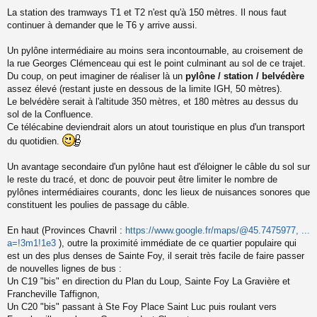
La station des tramways T1 et T2 n'est qu'à 150 mètres. Il nous faut
continuer à demander que le T6 y arrive aussi.
Un pylône intermédiaire au moins sera incontournable, au croisement de
la rue Georges Clémenceau qui est le point culminant au sol de ce trajet.
Du coup, on peut imaginer de réaliser là un
pylône / station / belvédère
assez élevé (restant juste en dessous de la limite IGH, 50 mètres).
Le belvédère serait à l'altitude 350 mètres, et 180 mètres au dessus du
sol de la Confluence.
Ce télécabine deviendrait alors un atout touristique en plus d'un transport
du quotidien.
Un avantage secondaire d'un pylône haut est d'éloigner le câble du sol sur
le reste du tracé, et donc de pouvoir peut être limiter le nombre de
pylônes intermédiaires courants, donc les lieux de nuisances sonores que
constituent les poulies de passage du câble.
En haut (Provinces Chavril :
https://www.google.fr/maps/@45.7475977, ...
a=!3m1!1e3
), outre la proximité immédiate de ce quartier populaire qui
est un des plus denses de Sainte Foy, il serait très facile de faire passer
de nouvelles lignes de bus :
Un C19 "bis" en direction du Plan du Loup, Sainte Foy La Gravière et
Francheville Taffignon,
Un C20 "bis" passant à Ste Foy Place Saint Luc puis roulant vers