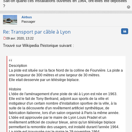
Sait-on quand ces installations ouvertes en 1964, ont-elles été déposées
n
o
?
n
au
l
t
Airbus
u
Passager
Cita
Re: Transport par câble à Lyon
09 avr. 2020, 13:22
M
Trouvé sur Wikipedia l'historique suivant :
e
s
s
a
g
Description
e
La piste est située sur la face Nord de la colline de Fourvière. La piste a
n
une longueur de 300 mètres et une largeur de 30 mètres.
o
Elle etait desservie par un télésiège biplace.
n
l
Histoire
u
L'idée de l'aménagement d'une piste de ski à Lyon est née en 1963.
Elle est le fait de Tony Bertrand, adjoint aux sports de la ville et
instigateur d'un certain nombre d'installation sportive de la ville, à la
suite de la découverte d'un revêtement artificiel synthétique, de
fabrication italienne, lors d'un salon organisé à Paris la même année.
L'idée est approuvée par le maire de Lyon Louis Pradel et un
revêtement artificiel de couleur bleue, ainsi qu'un télésiège biplace
permettant la remontée des usagers, est installé durant l'année 1964.
La piste est inaugurée par le maire le 29 novembre 1964.