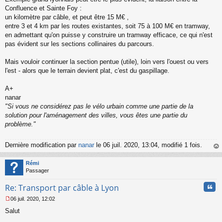
Confluence et Sainte Foy :
un kilomètre par câble, et peut être 15 M€ ,
entre 3 et 4 km par les routes existantes, soit 75 à 100 M€ en tramway,
en admettant qu'on puisse y construire un tramway efficace, ce qui n'est
pas évident sur les sections collinaires du parcours.
Mais vouloir continuer la section pentue (utile), loin vers l'ouest ou vers
l'est - alors que le terrain devient plat, c'est du gaspillage.
A+
nanar
"Si vous ne considérez pas le vélo urbain comme une partie de la
solution pour l'aménagement des villes, vous êtes une partie du
problème."
Dernière modification par
nanar
le 06 juil. 2020, 13:04, modifié 1 fois.
au
t
Rémi
Passager
Cita
Re: Transport par câble à Lyon
06 juil. 2020, 12:02
M
Salut
e
s