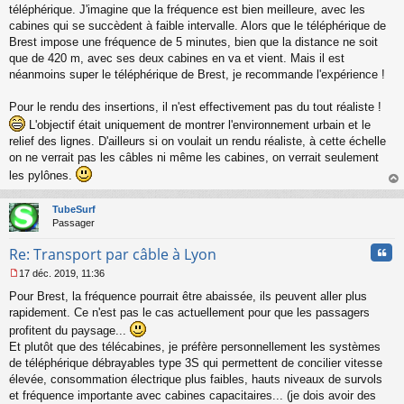
a
téléphérique. J'imagine que la fréquence est bien meilleure, avec les
g
cabines qui se succèdent à faible intervalle. Alors que le téléphérique de
e
Brest impose une fréquence de 5 minutes, bien que la distance ne soit
n
o
que de 420 m, avec ses deux cabines en va et vient. Mais il est
n
néanmoins super le téléphérique de Brest, je recommande l'expérience !
l
u
Pour le rendu des insertions, il n'est effectivement pas du tout réaliste !
L'objectif était uniquement de montrer l'environnement urbain et le
relief des lignes. D'ailleurs si on voulait un rendu réaliste, à cette échelle
on ne verrait pas les câbles ni même les cabines, on verrait seulement
les pylônes.
au
t
TubeSurf
Passager
Cita
Re: Transport par câble à Lyon
17 déc. 2019, 11:36
M
Pour Brest, la fréquence pourrait être abaissée, ils peuvent aller plus
e
s
rapidement. Ce n'est pas le cas actuellement pour que les passagers
s
profitent du paysage...
a
Et plutôt que des télécabines, je préfère personnellement les systèmes
g
de téléphérique débrayables type 3S qui permettent de concilier vitesse
e
élevée, consommation électrique plus faibles, hauts niveaux de survols
n
o
et fréquence importante avec cabines capacitaires... (je dois avoir des