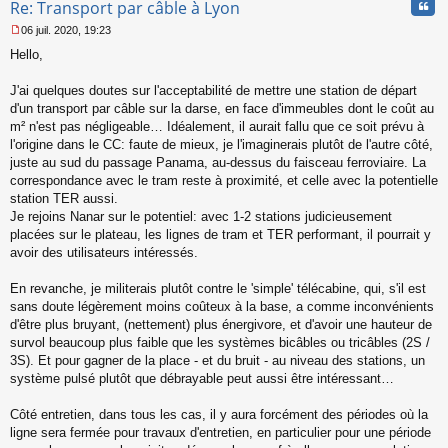
Cita
Re: Transport par câble à Lyon
06 juil. 2020, 19:23
M
Hello,
e
s
s
J'ai quelques doutes sur l'acceptabilité de mettre une station de départ
a
d'un transport par câble sur la darse, en face d'immeubles dont le coût au
g
m² n'est pas négligeable… Idéalement, il aurait fallu que ce soit prévu à
e
l'origine dans le CC: faute de mieux, je l'imaginerais plutôt de l'autre côté,
n
o
juste au sud du passage Panama, au-dessus du faisceau ferroviaire. La
n
correspondance avec le tram reste à proximité, et celle avec la potentielle
l
station TER aussi.
u
Je rejoins Nanar sur le potentiel: avec 1-2 stations judicieusement
placées sur le plateau, les lignes de tram et TER performant, il pourrait y
avoir des utilisateurs intéressés.
En revanche, je militerais plutôt contre le 'simple' télécabine, qui, s'il est
sans doute légèrement moins coûteux à la base, a comme inconvénients
d'être plus bruyant, (nettement) plus énergivore, et d'avoir une hauteur de
survol beaucoup plus faible que les systèmes bicâbles ou tricâbles (2S /
3S). Et pour gagner de la place - et du bruit - au niveau des stations, un
système pulsé plutôt que débrayable peut aussi être intéressant…
Côté entretien, dans tous les cas, il y aura forcément des périodes où la
ligne sera fermée pour travaux d'entretien, en particulier pour une période