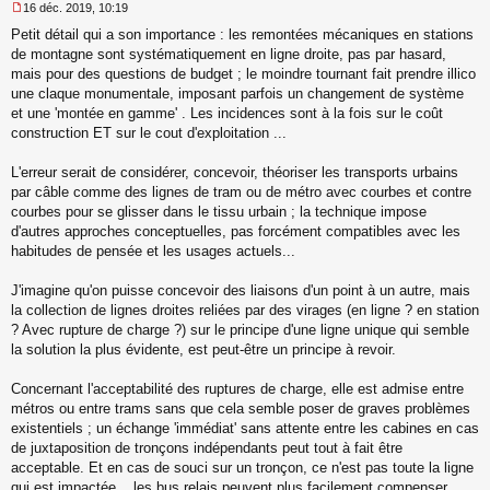
16 déc. 2019, 10:19
M
Petit détail qui a son importance : les remontées mécaniques en stations
e
s
de montagne sont systématiquement en ligne droite, pas par hasard,
s
mais pour des questions de budget ; le moindre tournant fait prendre illico
a
une claque monumentale, imposant parfois un changement de système
g
et une 'montée en gamme' . Les incidences sont à la fois sur le coût
e
construction ET sur le cout d'exploitation ...
n
o
n
L'erreur serait de considérer, concevoir, théoriser les transports urbains
l
par câble comme des lignes de tram ou de métro avec courbes et contre
u
courbes pour se glisser dans le tissu urbain ; la technique impose
d'autres approches conceptuelles, pas forcément compatibles avec les
habitudes de pensée et les usages actuels...
J'imagine qu'on puisse concevoir des liaisons d'un point à un autre, mais
la collection de lignes droites reliées par des virages (en ligne ? en station
? Avec rupture de charge ?) sur le principe d'une ligne unique qui semble
la solution la plus évidente, est peut-être un principe à revoir.
Concernant l'acceptabilité des ruptures de charge, elle est admise entre
métros ou entre trams sans que cela semble poser de graves problèmes
existentiels ; un échange 'immédiat' sans attente entre les cabines en cas
de juxtaposition de tronçons indépendants peut tout à fait être
acceptable. Et en cas de souci sur un tronçon, ce n'est pas toute la ligne
qui est impactée... les bus relais peuvent plus facilement compenser