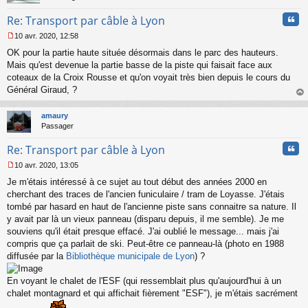
Cita
Re: Transport par câble à Lyon
10 avr. 2020, 12:58
M
OK pour la partie haute située désormais dans le parc des hauteurs.
e
s
Mais qu'est devenue la partie basse de la piste qui faisait face aux
s
coteaux de la Croix Rousse et qu'on voyait très bien depuis le cours du
a
Général Giraud, ?
g
au
e
t
n
amaury
o
Passager
n
Cita
l
Re: Transport par câble à Lyon
u
10 avr. 2020, 13:05
M
Je m'étais intéressé à ce sujet au tout début des années 2000 en
e
s
cherchant des traces de l'ancien funiculaire / tram de Loyasse. J'étais
s
tombé par hasard en haut de l'ancienne piste sans connaitre sa nature. Il
a
y avait par là un vieux panneau (disparu depuis, il me semble). Je me
g
souviens qu'il était presque effacé. J'ai oublié le message... mais j'ai
e
compris que ça parlait de ski. Peut-être ce panneau-là (photo en 1988
n
o
diffusée par la
Bibliothèque municipale de Lyon
) ?
n
l
En voyant le chalet de l'ESF (qui ressemblait plus qu'aujourd'hui à un
u
chalet montagnard et qui affichait fièrement "ESF"), je m'étais sacrément