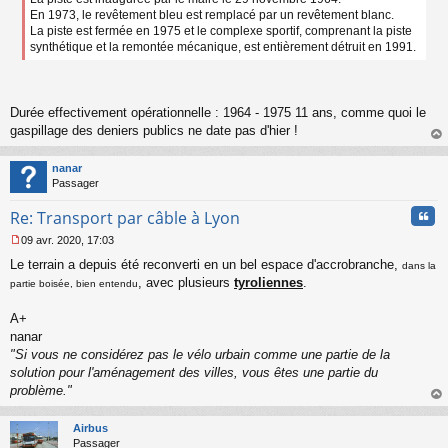
En 1973, le revêtement bleu est remplacé par un revêtement blanc.
La piste est fermée en 1975 et le complexe sportif, comprenant la piste
synthétique et la remontée mécanique, est entièrement détruit en 1991.
Durée effectivement opérationnelle : 1964 - 1975 11 ans, comme quoi le
gaspillage des deniers publics ne date pas d'hier !
au
t
nanar
Passager
Cita
Re: Transport par câble à Lyon
09 avr. 2020, 17:03
M
Le terrain a depuis été reconverti en un bel espace d'accrobranche,
e
dans la
s
, avec plusieurs
tyroliennes
.
partie boisée, bien entendu
s
a
A+
g
nanar
e
"Si vous ne considérez pas le vélo urbain comme une partie de la
n
o
solution pour l'aménagement des villes, vous êtes une partie du
n
problème."
l
au
u
t
Airbus
Passager