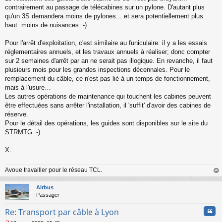
s
contrairement au passage de télécabines sur un pylone. D'autant plus
s
qu'un 3S demandera moins de pylones... et sera potentiellement plus
a
haut: moins de nuisances :-)
g
e
Pour l'arrêt d'exploitation, c'est similaire au funiculaire: il y a les essais
n
o
réglementaires annuels, et les travaux annuels à réaliser; donc compter
n
sur 2 semaines d'arrêt par an ne serait pas illogique. En revanche, il faut
l
plusieurs mois pour les grandes inspections décennales. Pour le
u
remplacement du câble, ce n'est pas lié à un temps de fonctionnement,
mais à l'usure…
Les autres opérations de maintenance qui touchent les cabines peuvent
être effectuées sans arrêter l'installation, il 'suffit' d'avoir des cabines de
réserve.
Pour le détail des opérations, les guides sont disponibles sur le site du
STRMTG :-)
X.
Avoue travailler pour le réseau TCL.
au
t
Airbus
Passager
Cita
Re: Transport par câble à Lyon