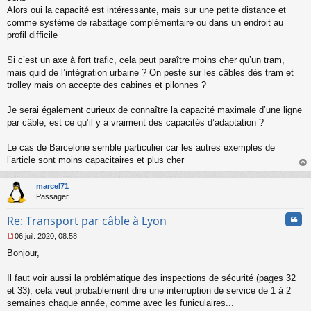
n
Alors oui la capacité est intéressante, mais sur une petite distance et
l
comme système de rabattage complémentaire ou dans un endroit au
u
profil difficile
Si c’est un axe à fort trafic, cela peut paraître moins cher qu’un tram,
mais quid de l’intégration urbaine ? On peste sur les câbles dès tram et
trolley mais on accepte des cabines et pilonnes ?
Je serai également curieux de connaître la capacité maximale d’une ligne
par câble, est ce qu’il y a vraiment des capacités d’adaptation ?
Le cas de Barcelone semble particulier car les autres exemples de
l’article sont moins capacitaires et plus cher
au
t
marcel71
Passager
Cita
Re: Transport par câble à Lyon
06 juil. 2020, 08:58
M
Bonjour,
e
s
s
Il faut voir aussi la problématique des inspections de sécurité (pages 32
a
et 33), cela veut probablement dire une interruption de service de 1 à 2
g
semaines chaque année, comme avec les funiculaires...
e