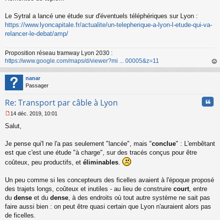
s
s
Le Sytral a lancé une étude sur d'éventuels téléphériques sur Lyon :
a
https://www.lyoncapitale.fr/actualite/un-telepherique-a-lyon-l-etude-qui-va-
g
relancer-le-debat/amp/
e
n
o
Proposition réseau tramway Lyon 2030 :
n
https://www.google.com/maps/d/viewer?mi ... 00005&z=11
l
au
u
t
nanar
Passager
Cita
Re: Transport par câble à Lyon
14 déc. 2019, 10:01
M
Salut,
e
s
s
Je pense qui'l ne l'a pas seulement "lancée", mais "
conclue
" : L'embêtant
a
est que c'est une étude "à charge", sur des tracés conçus pour être
g
coûteux, peu productifs, et
éliminables
.
e
n
o
Un peu comme si les concepteurs des ficelles avaient à l'époque proposé
n
des trajets longs, coûteux et inutiles - au lieu de construire
court
, entre
l
du
dense
et du
dense
, à des endroits où tout autre système ne sait pas
u
faire aussi bien : on peut être quasi certain que Lyon n'auraient alors pas
de ficelles.