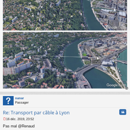
au
t
nanar
Passager
Cita
Re: Transport par câble à Lyon
16 déc. 2019, 23:52
M
Pas mal @Renaud
e