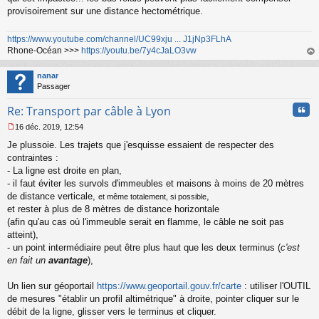
provisoirement sur une distance hectométrique.
https://www.youtube.com/channel/UC99xju ... J1jNp3FLhA
Rhone-Océan >>>
https://youtu.be/7y4cJaLO3vw
au
t
nanar
Passager
Cita
Re: Transport par câble à Lyon
16 déc. 2019, 12:54
M
Je plussoie. Les trajets que j'esquisse essaient de respecter des
e
s
contraintes :
s
- La ligne est droite en plan,
a
- il faut éviter les survols d'immeubles et maisons à moins de 20 mètres
g
de distance verticale,
,
et même totalement, si possible
e
et rester à plus de 8 mètres de distance horizontale
n
o
(afin qu'au cas où l'immeuble serait en flamme, le câble ne soit pas
n
atteint),
l
- un point intermédiaire peut être plus haut que les deux terminus (
c'est
u
en fait un
avantage
),
Un lien sur géoportail
https://www.geoportail.gouv.fr/carte
: utiliser l'OUTIL
de mesures "établir un profil altimétrique" à droite, pointer cliquer sur le
débit de la ligne, glisser vers le terminus et cliquer.