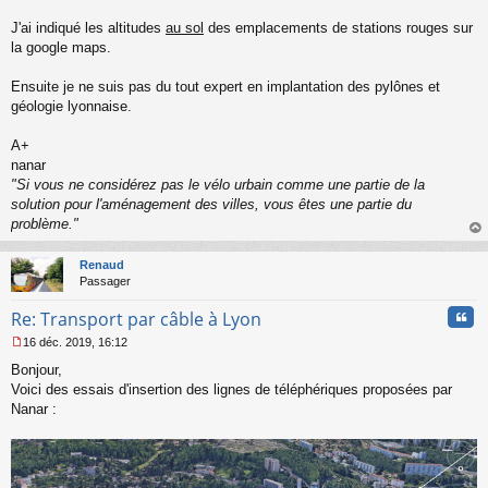
J'ai indiqué les altitudes
au sol
des emplacements de stations rouges sur
la google maps.
Ensuite je ne suis pas du tout expert en implantation des pylônes et
géologie lyonnaise.
A+
nanar
"Si vous ne considérez pas le vélo urbain comme une partie de la
solution pour l'aménagement des villes, vous êtes une partie du
problème."
au
t
Renaud
Passager
Cita
Re: Transport par câble à Lyon
16 déc. 2019, 16:12
M
Bonjour,
e
s
Voici des essais d'insertion des lignes de téléphériques proposées par
s
Nanar :
a
g
e
n
o