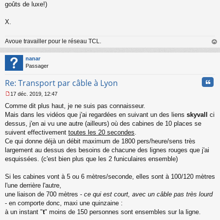
n
goûts de luxe!)
l
u
X.
Avoue travailler pour le réseau TCL.
au
t
nanar
Passager
Cita
Re: Transport par câble à Lyon
17 déc. 2019, 12:47
M
Comme dit plus haut, je ne suis pas connaisseur.
e
s
Mais dans les vidéos que j'ai regardées en suivant un des liens
skyvall
ci
s
dessus, j'en ai vu une autre (ailleurs) où des cabines de 10 places se
a
suivent effectivement
toutes les 20 secondes
.
g
Ce qui donne déjà un débit maximum de 1800 pers/heure/sens très
e
largement au dessus des besoins de chacune des lignes rouges que j'ai
n
o
esquissées. (c'est bien plus que les 2 funiculaires ensemble)
n
l
Si les cabines vont à 5 ou 6 mètres/seconde, elles sont à 100/120 mètres
u
l'une derrière l'autre,
une liaison de 700 mètres -
ce qui est court, avec un câble pas très lourd
- en comporte donc, maxi une quinzaine :
à un instant "
t
" moins de 150 personnes sont ensembles sur la ligne.