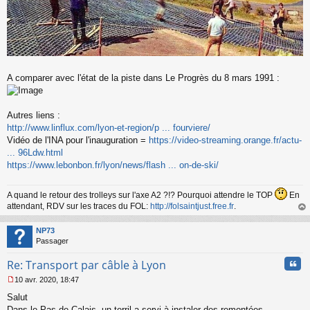
A comparer avec l'état de la piste dans Le Progrès du 8 mars 1991 :
Autres liens :
http://www.linflux.com/lyon-et-region/p ... fourviere/
Vidéo de l'INA pour l'inauguration =
https://video-streaming.orange.fr/actu-
... 96Ldw.html
https://www.lebonbon.fr/lyon/news/flash ... on-de-ski/
A quand le retour des trolleys sur l'axe A2 ?!? Pourquoi attendre le TOP
En
attendant, RDV sur les traces du FOL:
http://folsaintjust.free.fr
.
au
t
NP73
Passager
Cita
Re: Transport par câble à Lyon
10 avr. 2020, 18:47
M
Salut
e
s
Dans le Pas de Calais, un terril a servi à instaler des remontées