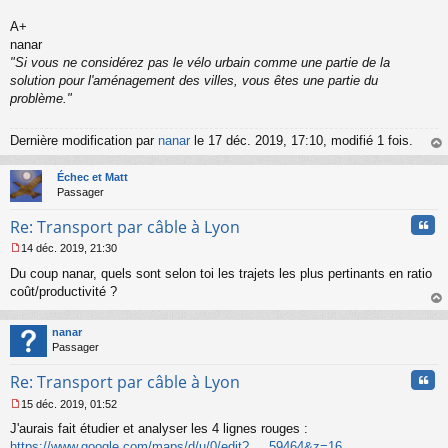
A+
nanar
"Si vous ne considérez pas le vélo urbain comme une partie de la
solution pour l'aménagement des villes, vous êtes une partie du
problème."
Dernière modification par
nanar
le 17 déc. 2019, 17:10, modifié 1 fois.
au
t
Échec et Matt
Passager
Cita
Re: Transport par câble à Lyon
14 déc. 2019, 21:30
M
Du coup nanar, quels sont selon toi les trajets les plus pertinants en ratio
e
s
coût/productivité ?
s
au
a
t
nanar
g
Passager
e
n
Cita
Re: Transport par câble à Lyon
o
n
15 déc. 2019, 01:52
l
M
u
J'aurais fait étudier et analyser les 4 lignes rouges :
e
s
https://www.google.com/maps/d/u/0/edit? ... 59464&z=16