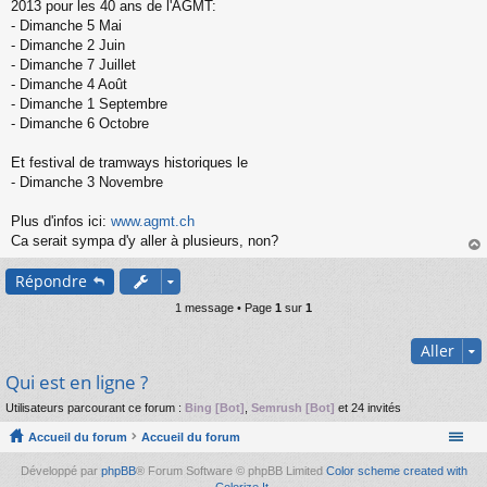
s
2013 pour les 40 ans de l'AGMT:
s
- Dimanche 5 Mai
a
- Dimanche 2 Juin
g
- Dimanche 7 Juillet
e
- Dimanche 4 Août
n
o
- Dimanche 1 Septembre
n
- Dimanche 6 Octobre
l
u
Et festival de tramways historiques le
- Dimanche 3 Novembre
Plus d'infos ici:
www.agmt.ch
Ca serait sympa d'y aller à plusieurs, non?
au
Répondre
t
1 message • Page
1
sur
1
Aller
Qui est en ligne ?
Utilisateurs parcourant ce forum :
Bing [Bot]
,
Semrush [Bot]
et 24 invités
Accueil du forum
Accueil du forum
Développé par
phpBB
® Forum Software © phpBB Limited
Color scheme created with
Colorize It
.