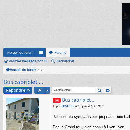
Accueil du forum
Forums
Premier message non lu
ac
Rechercher
Accueil du forum
co
ur
Bus cabriolet ...
ci
Répondre
s
Bus cabriolet ...
par
BBArchi
»
10 juin 2013, 19:59
M
e
J'ai une info sympa à vous proposer : une ball
s
s
Pas le Grand tour, bien connu à Lyon. Nan.
a