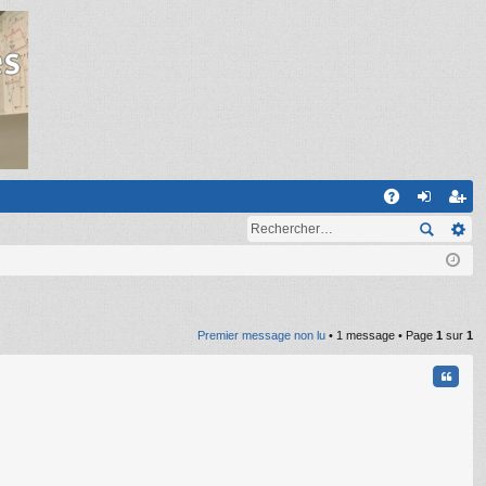
R
A
on
ns
Q
ne
cri
xi
pti
on
on
Premier message non lu
• 1 message • Page
1
sur
1
Citati