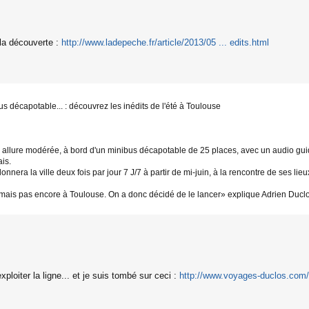
 la découverte :
http://www.ladepeche.fr/article/2013/05 ... edits.html
s décapotable... : découvrez les inédits de l'été à Toulouse
llure modérée, à bord d'un minibus décapotable de 25 places, avec un audio guid
is.
onnera la ville deux fois par jour 7 J/7 à partir de mi-juin, à la rencontre de ses lie
e mais pas encore à Toulouse. On a donc décidé de le lancer» explique Adrien Duclos
xploiter la ligne... et je suis tombé sur ceci :
http://www.voyages-duclos.com/C