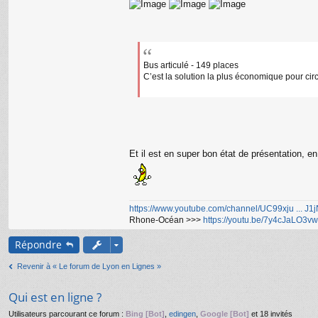
Bus articulé - 149 places
C’est la solution la plus économique pour cir
Et il est en super bon état de présentation, en
https://www.youtube.com/channel/UC99xju ... J
Rhone-Océan >>>
https://youtu.be/7y4cJaLO3vw
Répondre
Revenir à « Le forum de Lyon en Lignes »
Qui est en ligne ?
Utilisateurs parcourant ce forum :
Bing [Bot]
,
edingen
,
Google [Bot]
et 18 invités