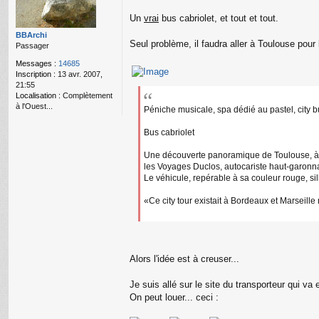
g
e
Un
vrai
bus cabriolet, et tout et tout.
n
o
BBArchi
Seul problème, il faudra aller à Toulouse pour
n
Passager
l
Messages :
14685
u
Inscription :
13 avr. 2007,
21:55
Localisation :
Complètement
à l'Ouest...
Péniche musicale, spa dédié au pastel, city bu
Bus cabriolet
Une découverte panoramique de Toulouse, à a
les Voyages Duclos, autocariste haut-garonna
Le véhicule, repérable à sa couleur rouge, sill
«Ce city tour existait à Bordeaux et Marseill
Alors l'idée est à creuser...
Je suis allé sur le site du transporteur qui va e
On peut louer... ceci :