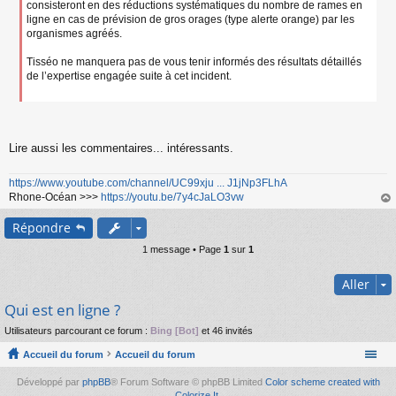
consisteront en des réductions systématiques du nombre de rames en
ligne en cas de prévision de gros orages (type alerte orange) par les
organismes agréés.
Tisséo ne manquera pas de vous tenir informés des résultats détaillés
de l’expertise engagée suite à cet incident.
Lire aussi les commentaires... intéressants.
https://www.youtube.com/channel/UC99xju ... J1jNp3FLhA
Rhone-Océan >>>
https://youtu.be/7y4cJaLO3vw
au
Répondre
t
1 message • Page
1
sur
1
Aller
Qui est en ligne ?
Utilisateurs parcourant ce forum :
Bing [Bot]
et 46 invités
Accueil du forum
Accueil du forum
Développé par
phpBB
® Forum Software © phpBB Limited
Color scheme created with
Colorize It
.