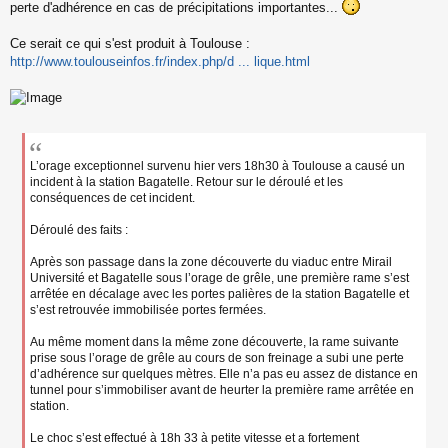
s
perte d'adhérence en cas de précipitations importantes...
s
a
Ce serait ce qui s'est produit à Toulouse :
g
http://www.toulouseinfos.fr/index.php/d ... lique.html
e
n
o
n
l
u
L’orage exceptionnel survenu hier vers 18h30 à Toulouse a causé un
incident à la station Bagatelle. Retour sur le déroulé et les
conséquences de cet incident.
Déroulé des faits :
Après son passage dans la zone découverte du viaduc entre Mirail
Université et Bagatelle sous l’orage de grêle, une première rame s’est
arrêtée en décalage avec les portes palières de la station Bagatelle et
s’est retrouvée immobilisée portes fermées.
Au même moment dans la même zone découverte, la rame suivante
prise sous l’orage de grêle au cours de son freinage a subi une perte
d’adhérence sur quelques mètres. Elle n’a pas eu assez de distance en
tunnel pour s’immobiliser avant de heurter la première rame arrêtée en
station.
Le choc s’est effectué à 18h 33 à petite vitesse et a fortement