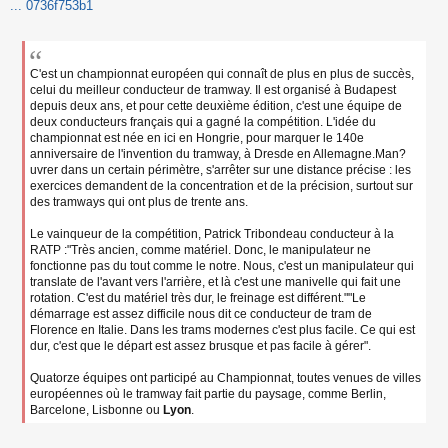
s
... 0736f753b1
s
a
g
e
C'est un championnat européen qui connaît de plus en plus de succès,
n
celui du meilleur conducteur de tramway. Il est organisé à Budapest
o
depuis deux ans, et pour cette deuxième édition, c'est une équipe de
n
deux conducteurs français qui a gagné la compétition. L'idée du
l
championnat est née en ici en Hongrie, pour marquer le 140e
u
anniversaire de l'invention du tramway, à Dresde en Allemagne.Man?
uvrer dans un certain périmètre, s'arrêter sur une distance précise : les
exercices demandent de la concentration et de la précision, surtout sur
des tramways qui ont plus de trente ans.
Le vainqueur de la compétition, Patrick Tribondeau conducteur à la
RATP :"Très ancien, comme matériel. Donc, le manipulateur ne
fonctionne pas du tout comme le notre. Nous, c'est un manipulateur qui
translate de l'avant vers l'arrière, et là c'est une manivelle qui fait une
rotation. C'est du matériel très dur, le freinage est différent.""Le
démarrage est assez difficile nous dit ce conducteur de tram de
Florence en Italie. Dans les trams modernes c'est plus facile. Ce qui est
dur, c'est que le départ est assez brusque et pas facile à gérer".
Quatorze équipes ont participé au Championnat, toutes venues de villes
européennes où le tramway fait partie du paysage, comme Berlin,
Barcelone, Lisbonne ou
Lyon
.