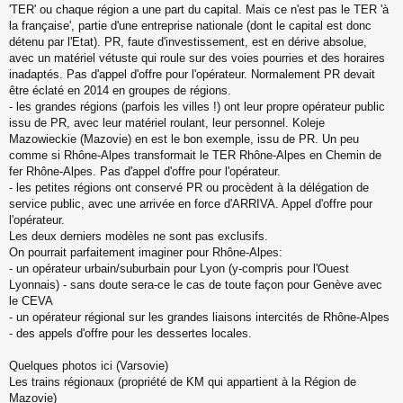
'TER' ou chaque région a une part du capital. Mais ce n'est pas le TER 'à
la française', partie d'une entreprise nationale (dont le capital est donc
détenu par l'Etat). PR, faute d'investissement, est en dérive absolue,
avec un matériel vétuste qui roule sur des voies pourries et des horaires
inadaptés. Pas d'appel d'offre pour l'opérateur. Normalement PR devait
être éclaté en 2014 en groupes de régions.
- les grandes régions (parfois les villes !) ont leur propre opérateur public
issu de PR, avec leur matériel roulant, leur personnel. Koleje
Mazowieckie (Mazovie) en est le bon exemple, issu de PR. Un peu
comme si Rhône-Alpes transformait le TER Rhône-Alpes en Chemin de
fer Rhône-Alpes. Pas d'appel d'offre pour l'opérateur.
- les petites régions ont conservé PR ou procèdent à la délégation de
service public, avec une arrivée en force d'ARRIVA. Appel d'offre pour
l'opérateur.
Les deux derniers modèles ne sont pas exclusifs.
On pourrait parfaitement imaginer pour Rhône-Alpes:
- un opérateur urbain/suburbain pour Lyon (y-compris pour l'Ouest
Lyonnais) - sans doute sera-ce le cas de toute façon pour Genève avec
le CEVA
- un opérateur régional sur les grandes liaisons intercités de Rhône-Alpes
- des appels d'offre pour les dessertes locales.
Quelques photos ici (Varsovie)
Les trains régionaux (propriété de KM qui appartient à la Région de
Mazovie)