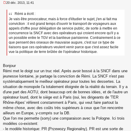
20 déc. 2013, 11:41
M
e
Rémi a écrit :
s
Je vais être provocateur, mais à force d'étudier le sujet, j'en ai fait ma
s
a
conviction : il est grand temps d'ouvrir le transport de voyageurs aux
g
appels d'offre pour délégation de service public, de sorte à mettre en
e
concurrence la SNCF avec des opérateurs qui croient encore qu'il y a
n
un possible entre le TGV et la banlieue parisienne. Contrairement à ce
o
que pensent des oiseaux de mauvaise augure, c'est sur ce type de
n
liaisons que ces opérateurs veulent venir parce que c'est assez facile
l
vue la politique de terre brûlée de l'opérateur historique.
u
Bonjour
Rémi met le doigt sur un truc réel. Après avoir bossé à la SNCF dans une
jeunesse lointaine, je partage la conviction de Rémi. La SNCF n'est pas
systématiquement le meilleur opérateur pour toutes les dessertes. La
situation de monopole l'a totalement éloignée de la réalité du terrain. Il y a
d'une part des AOTU, dont beaucoup ont de bonnes idées, et de l'autre un
opérateur lourd, dont le siège est à Paris (oui, les dirigeants de 'TER
Rhône-Alpes' réfèrent constamment à Paris, qui veut faire partout la
même chose, avec des coûts très supérieurs à ceux que l'on rencontre
ailleurs en Europe, y-compris sur la DB.
Que l'on me permette (sorry) une comparaison avec la Pologne. Ici trois
modèles co-existent:
- le modèle historique: PR (Przewozy Regionalny). PR est une sorte de