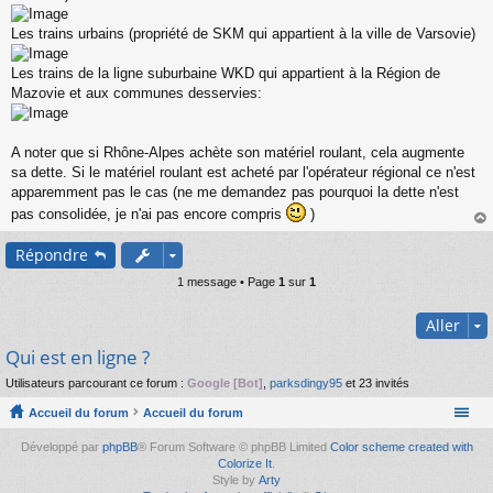
Les trains urbains (propriété de SKM qui appartient à la ville de Varsovie)
Les trains de la ligne suburbaine WKD qui appartient à la Région de
Mazovie et aux communes desservies:
A noter que si Rhône-Alpes achète son matériel roulant, cela augmente
sa dette. Si le matériel roulant est acheté par l'opérateur régional ce n'est
apparemment pas le cas (ne me demandez pas pourquoi la dette n'est
pas consolidée, je n'ai pas encore compris
)
au
Répondre
t
1 message • Page
1
sur
1
Aller
Qui est en ligne ?
Utilisateurs parcourant ce forum :
Google [Bot]
,
parksdingy95
et 23 invités
Accueil du forum
Accueil du forum
Développé par
phpBB
® Forum Software © phpBB Limited
Color scheme created with
Colorize It
.
Style by
Arty