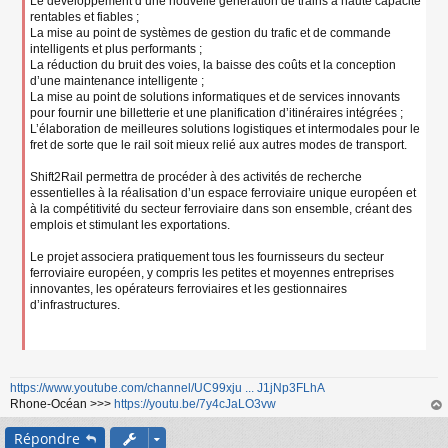
Le développement d’une nouvelle génération de trains à haute capacité
rentables et fiables ;
La mise au point de systèmes de gestion du trafic et de commande
intelligents et plus performants ;
La réduction du bruit des voies, la baisse des coûts et la conception
d’une maintenance intelligente ;
La mise au point de solutions informatiques et de services innovants
pour fournir une billetterie et une planification d’itinéraires intégrées ;
L’élaboration de meilleures solutions logistiques et intermodales pour le
fret de sorte que le rail soit mieux relié aux autres modes de transport.
Shift2Rail permettra de procéder à des activités de recherche
essentielles à la réalisation d’un espace ferroviaire unique européen et
à la compétitivité du secteur ferroviaire dans son ensemble, créant des
emplois et stimulant les exportations.
Le projet associera pratiquement tous les fournisseurs du secteur
ferroviaire européen, y compris les petites et moyennes entreprises
innovantes, les opérateurs ferroviaires et les gestionnaires
d’infrastructures.
https://www.youtube.com/channel/UC99xju ... J1jNp3FLhA
Rhone-Océan >>>
https://youtu.be/7y4cJaLO3vw
au
Répondre
t