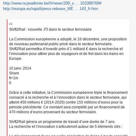
s
http://www.ncpwallonie.be/fr/news/209_s ... 101088768#
s
http://europa.eu/rapid/press-release_ME ... 143_fr.htm
a
g
e
n
Shift2Rail : nouvelle JTI dans le secteur ferroviaire
o
n
La Commission européenne a adopté, le 16 décembre, une proposition
l
u
de nouveau partenariat public-privé dans le secteur ferroviaire.
Shift2Rail permettra d’investir près d’1 milliard € dans la recherche et
l’innovation pour attirer plus de voyageurs et de fret dans les trains en
Europe.
10 janv. 2014
Share
ft+1in
0
Grâce à cette initiative, la Commission européenne triple le financement
consacré à la recherche et à l’innovation dans le secteur ferroviaire, qui
atteint 450 millions € (2014-2020) contre 155 millions d’euros pour la
période précédente. Ce montant sera complété par un financement de
470 millions d’euros provenant du secteur ferroviaire.
Shift2Rail gèrera un programme de travail d’une durée de 7 ans.
La recherche et l’innovation s’articuleront autour de 5 éléments clés :