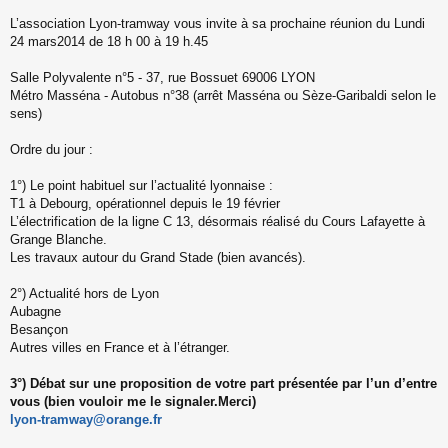
s
s
L’association Lyon-tramway vous invite à sa prochaine réunion du Lundi
a
24 mars2014 de 18 h 00 à 19 h.45
g
e
Salle Polyvalente n°5 - 37, rue Bossuet 69006 LYON
n
o
Métro Masséna - Autobus n°38 (arrêt Masséna ou Sèze-Garibaldi selon le
n
sens)
l
u
Ordre du jour :
1°) Le point habituel sur l’actualité lyonnaise :
T1 à Debourg, opérationnel depuis le 19 février
L’électrification de la ligne C 13, désormais réalisé du Cours Lafayette à
Grange Blanche.
Les travaux autour du Grand Stade (bien avancés).
2°) Actualité hors de Lyon
Aubagne
Besançon
Autres villes en France et à l’étranger.
3°) Débat sur une proposition de votre part présentée par l’un d’entre
vous (bien vouloir me le signaler.Merci)
lyon-tramway@orange.fr