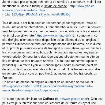
Je ne trouve pas un sujet pertinent à ce service sur ce forum, mais il est
mentionné ici dans la rubrique
Revue de presse
:
http://www.lyon-en-
lignes.org/forum/viewtopic.php?
f=1&t=12304&p=180856&hilit=onlymoov#p180856
Tout de cela, c'est bien pour les recherches plutôt régionales, mais au
niveau national ou international, il faut chercher ailleurs. C'est un nouveau
marché qui est sûr de voir des nouveaux concurrents dans les années à
venir, tel que
Waymate
(
https://www.waymate.de/
). En ce moment, ce
site d'origine allemande n'est disponible qu'en allemand ou en anglais. Il
permet à l'utilisateur de faire des comparaisons des horaires, de la durée
et du prix de plusieurs options de transport sur un tableau qui est facile à
lire, y comprises les trains, bus, vols, le covoiturage ou les voyages en
voiture privée. On peut faire des réservations directement sur le site au
lieu de devoir utiliser un autre service. J'ai fait une recherche rapide et
pendant qu'il a offert 'Lyon' ou 'London' (pas 'Londres') comme point de
départ ou destination, avec des vols ou un calcul de l'essence pour aller
en voiture, c'est encore un peu limité, au moins pour les transports en
France.
Un article de presse en anglais au sujet de ce service se trouve ici :
http://gigaom.com/2013/09/11/launchpad-finalist-waymate-turns-to-
megacities-for-transport-booking-success/
Un autre service similaire est
GoEuro
(
http://www.goeuro.com/
). Celui est
peut-être plus intéressant pour les lecteurs de ce forum en ayant une