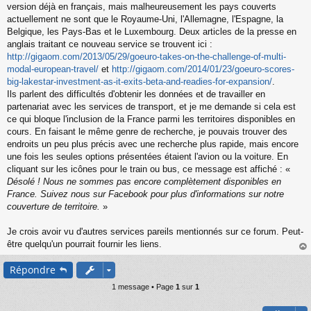
version déjà en français, mais malheureusement les pays couverts
actuellement ne sont que le Royaume-Uni, l'Allemagne, l'Espagne, la
Belgique, les Pays-Bas et le Luxembourg. Deux articles de la presse en
anglais traitant ce nouveau service se trouvent ici :
http://gigaom.com/2013/05/29/goeuro-takes-on-the-challenge-of-multi-
modal-european-travel/
et
http://gigaom.com/2014/01/23/goeuro-scores-
big-lakestar-investment-as-it-exits-beta-and-readies-for-expansion/
.
Ils parlent des difficultés d'obtenir les données et de travailler en
partenariat avec les services de transport, et je me demande si cela est
ce qui bloque l'inclusion de la France parmi les territoires disponibles en
cours. En faisant le même genre de recherche, je pouvais trouver des
endroits un peu plus précis avec une recherche plus rapide, mais encore
une fois les seules options présentées étaient l'avion ou la voiture. En
cliquant sur les icônes pour le train ou bus, ce message est affiché : «
Désolé ! Nous ne sommes pas encore complètement disponibles en
France. Suivez nous sur Facebook pour plus d'informations sur notre
couverture de territoire.
»
Je crois avoir vu d'autres services pareils mentionnés sur ce forum. Peut-
être quelqu'un pourrait fournir les liens.
au
Répondre
t
1 message • Page
1
sur
1