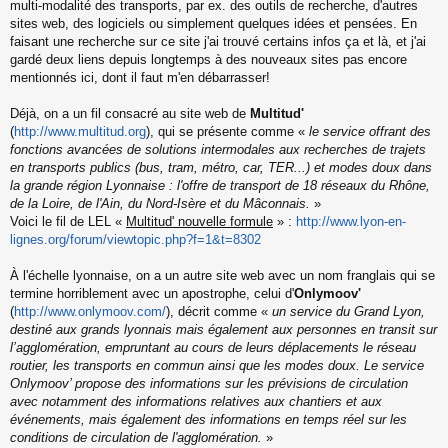
s
multi-modalité des transports, par ex. des outils de recherche, d'autres
s
sites web, des logiciels ou simplement quelques idées et pensées. En
a
faisant une recherche sur ce site j'ai trouvé certains infos ça et là, et j'ai
g
gardé deux liens depuis longtemps à des nouveaux sites pas encore
e
mentionnés ici, dont il faut m'en débarrasser!
n
o
n
Déjà, on a un fil consacré au site web de
Multitud'
l
(
http://www.multitud.org
), qui se présente comme «
le service offrant des
u
fonctions avancées de solutions intermodales aux recherches de trajets
en transports publics (bus, tram, métro, car, TER...) et modes doux dans
la grande région Lyonnaise : l'offre de transport de 18 réseaux du Rhône,
de la Loire, de l'Ain, du Nord-Isère et du Mâconnais.
»
Voici le fil de LEL «
Multitud' nouvelle formule
» :
http://www.lyon-en-
lignes.org/forum/viewtopic.php?f=1&t=8302
À l'échelle lyonnaise, on a un autre site web avec un nom franglais qui se
termine horriblement avec un apostrophe, celui d'
Onlymoov'
(
http://www.onlymoov.com/
), décrit comme «
un service du Grand Lyon,
destiné aux grands lyonnais mais également aux personnes en transit sur
l’agglomération, empruntant au cours de leurs déplacements le réseau
routier, les transports en commun ainsi que les modes doux. Le service
Onlymoov’ propose des informations sur les prévisions de circulation
avec notamment des informations relatives aux chantiers et aux
événements, mais également des informations en temps réel sur les
conditions de circulation de l'agglomération.
»