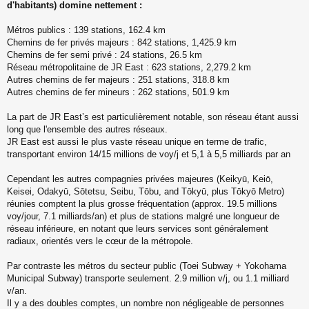
d'habitants) domine nettement :
Métros publics : 139 stations, 162.4 km
Chemins de fer privés majeurs : 842 stations, 1,425.9 km
Chemins de fer semi privé : 24 stations, 26.5 km
Réseau métropolitaine de JR East : 623 stations, 2,279.2 km
Autres chemins de fer majeurs : 251 stations, 318.8 km
Autres chemins de fer mineurs : 262 stations, 501.9 km
La part de JR East’s est particulièrement notable, son réseau étant aussi
long que l'ensemble des autres réseaux.
JR East est aussi le plus vaste réseau unique en terme de trafic,
transportant environ 14/15 millions de voy/j et 5,1 à 5,5 milliards par an
Cependant les autres compagnies privées majeures (Keikyū, Keiō,
Keisei, Odakyū, Sōtetsu, Seibu, Tōbu, and Tōkyū, plus Tōkyō Metro)
réunies comptent la plus grosse fréquentation (approx. 19.5 millions
voy/jour, 7.1 milliards/an) et plus de stations malgré une longueur de
réseau inférieure, en notant que leurs services sont généralement
radiaux, orientés vers le cœur de la métropole.
Par contraste les métros du secteur public (Toei Subway + Yokohama
Municipal Subway) transporte seulement. 2.9 million v/j, ou 1.1 milliard
v/an.
Il y a des doubles comptes, un nombre non négligeable de personnes