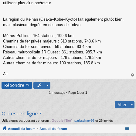
utilisant plus d'un opérateur
La région du Keihan (Ōsaka‒Kōbe‒Kyōto) fait également plutôt bien,
mais plusieurs degrés en dessous de Tokyo:
Métros Publics : 164 stations, 199.6 km
Chemins de fer privés majeurs : 510 stations, 743.6 km
Chemins de fer semi privés : 59 stations, 83.4 km
Réseau métropolitain JR Ouest : 361 stations, 985.7 km
Autres chemins de fer majeurs : 178 stations, 179.3 km
Autres chemins de fer mineurs: 109 stations, 185.8 km
A+
au
Répondre
t
1 message • Page
1
sur
1
Aller
Qui est en ligne ?
Utilisateurs parcourant ce forum :
Google [Bot]
,
parksdingy95
et 26 invités
Accueil du forum
Accueil du forum