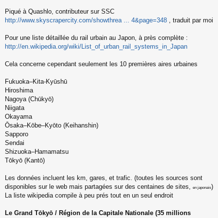
s
s
Piqué à Quashlo, contributeur sur SSC
a
http://www.skyscrapercity.com/showthrea ... 4&page=348
, traduit par moi
g
e
Pour une liste détaillée du rail urbain au Japon, à près complète :
n
o
http://en.wikipedia.org/wiki/List_of_urban_rail_systems_in_Japan
n
l
Cela concerne cependant seulement les 10 premières aires urbaines
u
Fukuoka‒Kita-Kyūshū
Hiroshima
Nagoya (Chūkyō)
Niigata
Okayama
Ōsaka‒Kōbe‒Kyōto (Keihanshin)
Sapporo
Sendai
Shizuoka‒Hamamatsu
Tōkyō (Kantō)
Les données incluent les km, gares, et trafic. (toutes les sources sont
disponibles sur le web mais partagées sur des centaines de sites,
)
en japonais
La liste wikipedia compile à peu prés tout en un seul endroit
Le Grand Tōkyō / Région de la Capitale Nationale (35 millions