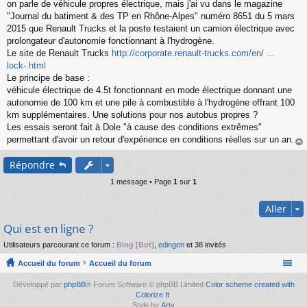
s
on parle de véhicule propres électrique, mais j'ai vu dans le magazine
s
"Journal du batiment & des TP en Rhône-Alpes" numéro 8651 du 5 mars
a
2015 que Renault Trucks et la poste testaient un camion électrique avec
g
prolongateur d'autonomie fonctionnant à l'hydrogène.
e
Le site de Renault Trucks
http://corporate.renault-trucks.com/en/ ...
n
o
lock-.html
n
Le principe de base :
l
véhicule électrique de 4.5t fonctionnant en mode électrique donnant une
u
autonomie de 100 km et une pile à combustible à l'hydrogène offrant 100
km supplémentaires. Une solutions pour nos autobus propres ?
Les essais seront fait à Dole "à cause des conditions extrêmes"
permettant d'avoir un retour d'expérience en conditions réelles sur un an.
au
Répondre
t
1 message • Page
1
sur
1
Aller
Qui est en ligne ?
Utilisateurs parcourant ce forum :
Bing [Bot]
,
edingen
et 38 invités
Accueil du forum
Accueil du forum
Développé par
phpBB
® Forum Software © phpBB Limited
Color scheme created with
Colorize It
.
Style by
Arty