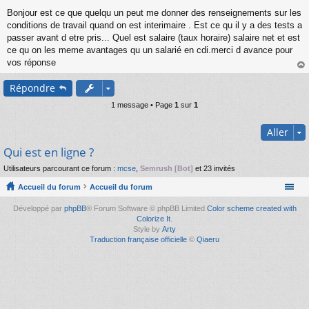
M
Bonjour est ce que quelqu un peut me donner des renseignements sur les
e
s
conditions de travail quand on est interimaire . Est ce qu il y a des tests a
s
passer avant d etre pris... Quel est salaire (taux horaire) salaire net et est
a
ce qu on les meme avantages qu un salarié en cdi.merci d avance pour
g
vos réponse
e
au
n
Répondre
t
o
n
1 message • Page
1
sur
1
l
u
Aller
Qui est en ligne ?
Utilisateurs parcourant ce forum :
mcse
,
Semrush [Bot]
et 23 invités
Accueil du forum
Accueil du forum
Développé par
phpBB
® Forum Software © phpBB Limited
Color scheme created with
Colorize It
.
Style by
Arty
Traduction française officielle
©
Qiaeru