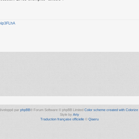
1jNp3FLhA
éveloppé par
phpBB
® Forum Software © phpBB Limited
Color scheme created with Colorize 
Style by
Arty
Traduction française officielle
©
Qiaeru