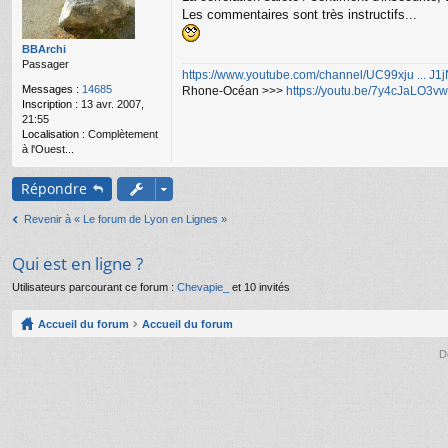
g
Les commentaires sont très instructifs...
e
n
o
BBArchi
n
Passager
https://www.youtube.com/channel/UC99xju ... J
l
Messages :
14685
Rhone-Océan >>>
https://youtu.be/7y4cJaLO3vw
u
Inscription :
13 avr. 2007,
21:55
Localisation :
Complètement
à l'Ouest...
Répondre
Revenir à « Le forum de Lyon en Lignes »
Qui est en ligne ?
Utilisateurs parcourant ce forum :
Chevapie_
et 10 invités
Accueil du forum
Accueil du forum
D