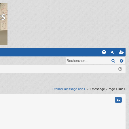
R
A
on
ns
Q
ne
cri
xi
pti
on
on
Premier message non lu
• 1 message • Page
1
sur
1
Citati