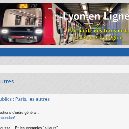
autres
blics : Paris, les autres
stions d'ordre général :
labandon/
toussa... Et les exemples "ailleurs".