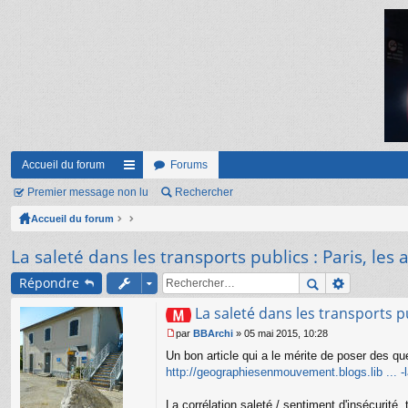
Accueil du forum
Forums
Premier message non lu
ac
Rechercher
Accueil du forum
co
ur
La saleté dans les transports publics : Paris, les 
ci
Répondre
s
La saleté dans les transports pu
par
BBArchi
»
05 mai 2015, 10:28
M
Un bon article qui a le mérite de poser des que
e
s
http://geographiesenmouvement.blogs.lib ... -
s
a
La corrélation saleté / sentiment d'insécurité, 