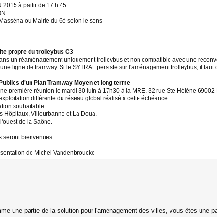
2015 à partir de 17 h 45
YON
 Masséna ou Mairie du 6è selon le sens
site propre du trolleybus C3
dans un réaménagement uniquement trolleybus et non compatible avec une reconver
une ligne de tramway. Si le SYTRAL persiste sur l'aménagement trolleybus, il faut q
 Publics d'un Plan Tramway Moyen et long terme
première réunion le mardi 30 juin à 17h30 à la MRE, 32 rue Ste Hélène 69002 Lyon. 
exploitation différente du réseau global réalisé à cette échéance.
ation souhaitable :
les Hôpitaux, Villeurbanne et La Doua.
l'ouest de la Saône.
ons seront bienvenues.
ésentation de Michel Vandenbroucke
me une partie de la solution pour l'aménagement des villes, vous êtes une pa