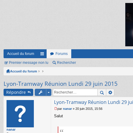
Accueil du forum
Forums
Premier message non lu
ac
Rechercher
Accueil du forum
co
ur
Lyon-Tramway Réunion Lundi 29 juin 2015
ci
Répondre
s
Lyon-Tramway Réunion Lundi 29 ju
par
nanar
»
20 juin 2015, 15:56
M
Salut
e
s
s
nanar
a