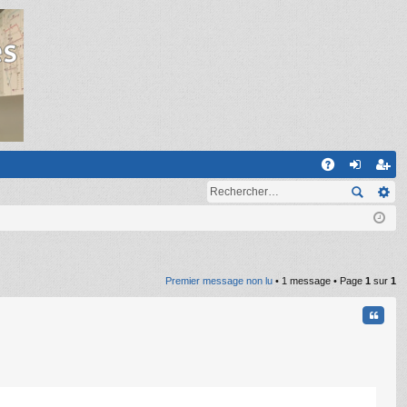
R
A
on
ns
Q
ne
cri
xi
pti
on
on
Premier message non lu
• 1 message • Page
1
sur
1
Citati