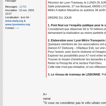
Passager
g
Réunion de Lyon-Tramway, le LUNDI 29 JUIN 
e
Salle polyvalente, 37 rue Bossuet, 69000 L
Messages :
11753
n
Métro A station Masséna ou autobus 38 arrêt
Inscription :
15 nov. 2004,
o
10:07
n
Localisation :
lyon 6è -
ORDRE DU JOUR
l
www.darly.org
&
u
www.lyonmetro.org
1. Pont final sur l'enquête publique pour le 
Contact :
Considérant que dépenser 60 à 70 millions 
o
demandant la réalisation au moins partielle d'
nt
ac
2. Elaboration avec Lyon Métro Transports
te
Quelques membres de ces associations ont une 
r
(liaison A7 Debourg – Hôpitaux Est), sur une 
n
Pour l'avenir, avec tout le réalisme et l'imagin
a
Explorer les possibilités pour A7 nord entre 
n
Trouver le moyen d'améliorer les dessertes à 
ar
Relier la Presqu'Ile et le secteur Part-Dieu.
Cette liste n'est pas limitative, et vos réflexi
3. Le réseau de tramway de LISBONNE
. Pr
A+
nanar
"Si vous ne considérez pas le vélo urbain com