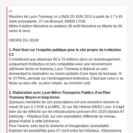
s
s
a
g
Réunion de Lyon-Tramway, le LUNDI 29 JUIN 2015 à partir de 17 h 45
e
Salle polyvalente, 37 rue Bossuet, 69000 LYON
n
Métro A station Masséna ou autobus 38 arrêt Masséna ou Mairie du 6è
o
selon le sens
n
l
ORDRE DU JOUR
u
1. Pont final sur l'enquête publique pour le site propre du trolleybus
C3
Considérant que dépenser 60 à 70 millions dans un réaménagement
uniquement trolleybus et non compatible avec une reconversion
ultérieure facile en tramway, Lyon-Tramway a déposé un avis
demandant la réalisation au moins partielle d'une ligne de tramway. Si
le SYTRAL persiste sur l'aménagement trolleybus, il faut que celui-ci se
fasse au plus vite, au plus simple, au moindre coût.
2. Elaboration avec Lyon Métro Transports Publics d'un Plan
Tramway Moyen et long terme
Quelques membres de ces associations ont une première réunion le
mardi 30 juin à 17h30 à la MRE, 32 rue Ste Hélène 69002 Lyon. Il s'agit
bien sûr de réfléchir sur les infrastructures prévues d'ici 2020 (liaison A7
Debourg – Hôpitaux Est), sur une exploitation différente du réseau
global réalisé à cette échéance.
Pour l'avenir, avec tout le réalisme et l'imagination souhaitable :
Explorer les possibilités pour A7 nord entre les Hôpitaux, Villeurbanne