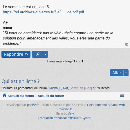
s
s
Le sommaire est en page 6
a
https://tel.archives-ouvertes.fr/file/i ... ge.pdf.pdf
g
e
A+
n
o
nanar
n
"Si vous ne considérez pas le vélo urbain comme une partie de la
l
solution pour l'aménagement des villes, vous êtes une partie du
u
problème."
au
Répondre
t
1 message • Page
1
sur
1
Aller
Qui est en ligne ?
Utilisateurs parcourant ce forum :
Micka69
,
Nat
,
Semrush [Bot]
et 29 invités
Accueil du forum
Accueil du forum
Développé par
phpBB
® Forum Software © phpBB Limited
Color scheme created with
Colorize It
.
Style by
Arty
Traduction française officielle
©
Qiaeru