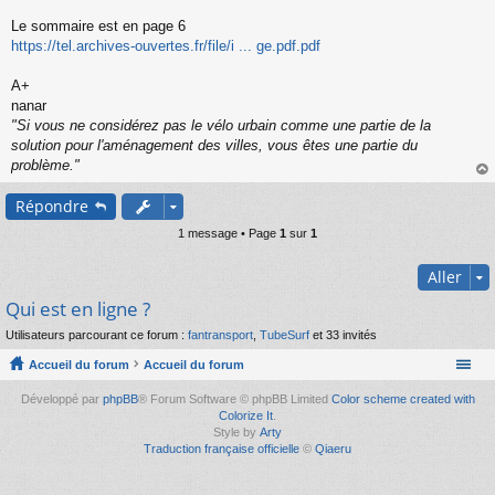
s
s
Le sommaire est en page 6
a
https://tel.archives-ouvertes.fr/file/i ... ge.pdf.pdf
g
e
A+
n
o
nanar
n
"Si vous ne considérez pas le vélo urbain comme une partie de la
l
solution pour l'aménagement des villes, vous êtes une partie du
u
problème."
au
Répondre
t
1 message • Page
1
sur
1
Aller
Qui est en ligne ?
Utilisateurs parcourant ce forum :
fantransport
,
TubeSurf
et 33 invités
Accueil du forum
Accueil du forum
Développé par
phpBB
® Forum Software © phpBB Limited
Color scheme created with
Colorize It
.
Style by
Arty
Traduction française officielle
©
Qiaeru