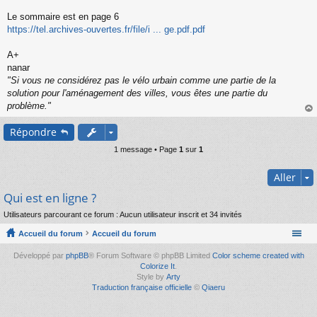
s
s
Le sommaire est en page 6
a
https://tel.archives-ouvertes.fr/file/i ... ge.pdf.pdf
g
e
A+
n
o
nanar
n
"Si vous ne considérez pas le vélo urbain comme une partie de la
l
solution pour l'aménagement des villes, vous êtes une partie du
u
problème."
au
Répondre
t
1 message • Page
1
sur
1
Aller
Qui est en ligne ?
Utilisateurs parcourant ce forum : Aucun utilisateur inscrit et 34 invités
Accueil du forum
Accueil du forum
Développé par
phpBB
® Forum Software © phpBB Limited
Color scheme created with
Colorize It
.
Style by
Arty
Traduction française officielle
©
Qiaeru