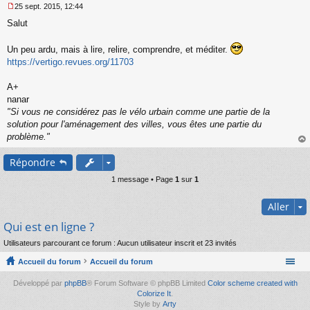
25 sept. 2015, 12:44
M
Salut
e
s
s
Un peu ardu, mais à lire, relire, comprendre, et méditer.
a
https://vertigo.revues.org/11703
g
e
A+
n
o
nanar
n
"Si vous ne considérez pas le vélo urbain comme une partie de la
l
solution pour l'aménagement des villes, vous êtes une partie du
u
problème."
au
Répondre
t
1 message • Page
1
sur
1
Aller
Qui est en ligne ?
Utilisateurs parcourant ce forum : Aucun utilisateur inscrit et 23 invités
Accueil du forum
Accueil du forum
Développé par
phpBB
® Forum Software © phpBB Limited
Color scheme created with
Colorize It
.
Style by
Arty