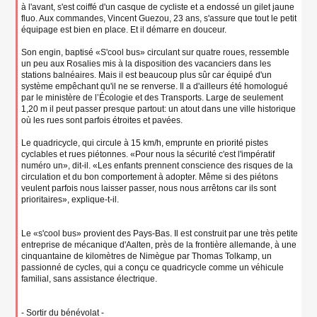
à l'avant, s'est coiffé d'un casque de cycliste et a endossé un gilet jaune
fluo. Aux commandes, Vincent Guezou, 23 ans, s'assure que tout le petit
équipage est bien en place. Et il démarre en douceur.
Son engin, baptisé «S'cool bus» circulant sur quatre roues, ressemble
un peu aux Rosalies mis à la disposition des vacanciers dans les
stations balnéaires. Mais il est beaucoup plus sûr car équipé d'un
système empêchant qu'il ne se renverse. Il a d'ailleurs été homologué
par le ministère de l’Écologie et des Transports. Large de seulement
1,20 m il peut passer presque partout: un atout dans une ville historique
où les rues sont parfois étroites et pavées.
Le quadricycle, qui circule à 15 km/h, emprunte en priorité pistes
cyclables et rues piétonnes. «Pour nous la sécurité c'est l'impératif
numéro un», dit-il. «Les enfants prennent conscience des risques de la
circulation et du bon comportement à adopter. Même si des piétons
veulent parfois nous laisser passer, nous nous arrêtons car ils sont
prioritaires», explique-t-il.
Le «s'cool bus» provient des Pays-Bas. Il est construit par une très petite
entreprise de mécanique d'Aalten, près de la frontière allemande, à une
cinquantaine de kilomètres de Nimègue par Thomas Tolkamp, un
passionné de cycles, qui a conçu ce quadricycle comme un véhicule
familial, sans assistance électrique.
- Sortir du bénévolat -