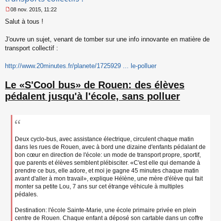
08 nov. 2015, 11:22
M
Salut à tous !
e
s
s
J'ouvre un sujet, venant de tomber sur une info innovante en matière de
a
transport collectif :
g
e
http://www.20minutes.fr/planete/1725929 ... le-polluer
n
o
n
Le «S'Cool bus» de Rouen: des élèves
l
pédalent jusqu'à l'école, sans polluer
u
Deux cyclo-bus, avec assistance électrique, circulent chaque matin
dans les rues de Rouen, avec à bord une dizaine d'enfants pédalant de
bon cœur en direction de l'école: un mode de transport propre, sportif,
que parents et élèves semblent plébisciter. «C'est elle qui demande à
prendre ce bus, elle adore, et moi je gagne 45 minutes chaque matin
avant d'aller à mon travail», explique Hélène, une mère d'élève qui fait
monter sa petite Lou, 7 ans sur cet étrange véhicule à multiples
pédales.
Destination: l'école Sainte-Marie, une école primaire privée en plein
centre de Rouen. Chaque enfant a déposé son cartable dans un coffre