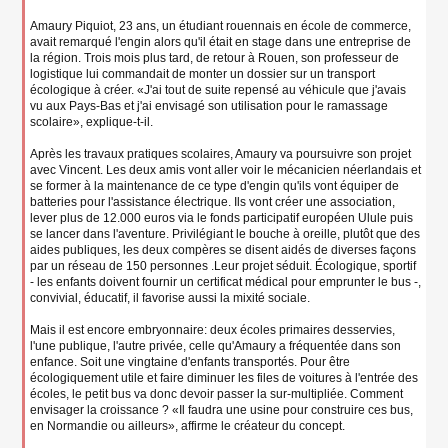
Amaury Piquiot, 23 ans, un étudiant rouennais en école de commerce,
avait remarqué l'engin alors qu'il était en stage dans une entreprise de
la région. Trois mois plus tard, de retour à Rouen, son professeur de
logistique lui commandait de monter un dossier sur un transport
écologique à créer. «J'ai tout de suite repensé au véhicule que j'avais
vu aux Pays-Bas et j'ai envisagé son utilisation pour le ramassage
scolaire», explique-t-il.
Après les travaux pratiques scolaires, Amaury va poursuivre son projet
avec Vincent. Les deux amis vont aller voir le mécanicien néerlandais et
se former à la maintenance de ce type d'engin qu'ils vont équiper de
batteries pour l'assistance électrique. Ils vont créer une association,
lever plus de 12.000 euros via le fonds participatif européen Ulule puis
se lancer dans l'aventure. Privilégiant le bouche à oreille, plutôt que des
aides publiques, les deux compères se disent aidés de diverses façons
par un réseau de 150 personnes .Leur projet séduit. Écologique, sportif
- les enfants doivent fournir un certificat médical pour emprunter le bus -,
convivial, éducatif, il favorise aussi la mixité sociale.
Mais il est encore embryonnaire: deux écoles primaires desservies,
l'une publique, l'autre privée, celle qu'Amaury a fréquentée dans son
enfance. Soit une vingtaine d'enfants transportés. Pour être
écologiquement utile et faire diminuer les files de voitures à l'entrée des
écoles, le petit bus va donc devoir passer la sur-multipliée. Comment
envisager la croissance ? «Il faudra une usine pour construire ces bus,
en Normandie ou ailleurs», affirme le créateur du concept.