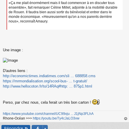
«Ça me plait énormément mais il faut commencer à en discuter tous
ensemble», fait remarquer Céline Millet, adjointe à la mobilité durable
de Rouen. Il faudra bien aussi sortir du bénévolat et entrer dans le
monde économique. «Heureusement qu'on a nos parents derrière
nous», reconnaît Amaury.
Une image :
D'autres liens :
http://economictimes.indiatimes.com/sli ... 688858.cms
https://mrmondialisation.org/scool-bus- ... t-gratuit/
http://www.hellocoton.fr/to/14RAq#http: ... 875p1.html
Perso, par chez nous, cela ferait un très bon carton !
https://www.youtube.com/channel/UC99xju ... J1jNp3FLhA
Rhone-Océan >>>
https://youtu.be/7y4cJaLO3vw
au
Répondre
t