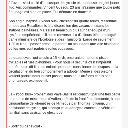
à l'avant, s'est coiffé d'un casque de cycliste et a endossé un gilet jaune
fluo. Aux commandes, Vincent Guezou, 23 ans, s'assure que tout le petit
équipage est bien en place. Et il démarre en douceur.
Son engin, baptisé «S'cool bus» circulant sur quatre roues, ressemble
un peu aux Rosalies mis à la disposition des vacanciers dans les
stations balnéaires. Mais il est beaucoup plus sûr car équipé d'un
système empêchant qu'il ne se renverse. Il a d'ailleurs été homologué
par le ministère de l’Écologie et des Transports. Large de seulement
1,20 m il peut passer presque partout: un atout dans une ville historique
où les rues sont parfois étroites et pavées.
Le quadricycle, qui circule à 15 km/h, emprunte en priorité pistes
cyclables et rues piétonnes. «Pour nous la sécurité c'est l'impératif
numéro un», dit-il. «Les enfants prennent conscience des risques de la
circulation et du bon comportement à adopter. Même si des piétons
veulent parfois nous laisser passer, nous nous arrêtons car ils sont
prioritaires», explique-t-il.
Le «s'cool bus» provient des Pays-Bas. Il est construit par une très petite
entreprise de mécanique d'Aalten, près de la frontière allemande, à une
cinquantaine de kilomètres de Nimègue par Thomas Tolkamp, un
passionné de cycles, qui a conçu ce quadricycle comme un véhicule
familial, sans assistance électrique.
- Sortir du bénévolat -