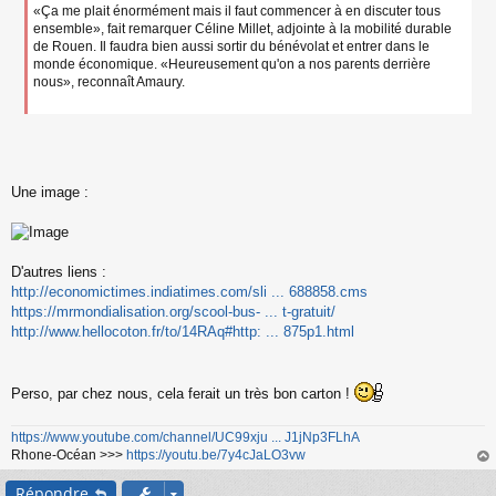
«Ça me plait énormément mais il faut commencer à en discuter tous
ensemble», fait remarquer Céline Millet, adjointe à la mobilité durable
de Rouen. Il faudra bien aussi sortir du bénévolat et entrer dans le
monde économique. «Heureusement qu'on a nos parents derrière
nous», reconnaît Amaury.
Une image :
D'autres liens :
http://economictimes.indiatimes.com/sli ... 688858.cms
https://mrmondialisation.org/scool-bus- ... t-gratuit/
http://www.hellocoton.fr/to/14RAq#http: ... 875p1.html
Perso, par chez nous, cela ferait un très bon carton !
https://www.youtube.com/channel/UC99xju ... J1jNp3FLhA
Rhone-Océan >>>
https://youtu.be/7y4cJaLO3vw
au
Répondre
t