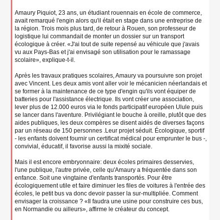
Amaury Piquiot, 23 ans, un étudiant rouennais en école de commerce,
avait remarqué l'engin alors qu'il était en stage dans une entreprise de
la région. Trois mois plus tard, de retour à Rouen, son professeur de
logistique lui commandait de monter un dossier sur un transport
écologique à créer. «J'ai tout de suite repensé au véhicule que j'avais
vu aux Pays-Bas et j'ai envisagé son utilisation pour le ramassage
scolaire», explique-t-il.
Après les travaux pratiques scolaires, Amaury va poursuivre son projet
avec Vincent. Les deux amis vont aller voir le mécanicien néerlandais et
se former à la maintenance de ce type d'engin qu'ils vont équiper de
batteries pour l'assistance électrique. Ils vont créer une association,
lever plus de 12.000 euros via le fonds participatif européen Ulule puis
se lancer dans l'aventure. Privilégiant le bouche à oreille, plutôt que des
aides publiques, les deux compères se disent aidés de diverses façons
par un réseau de 150 personnes .Leur projet séduit. Écologique, sportif
- les enfants doivent fournir un certificat médical pour emprunter le bus -,
convivial, éducatif, il favorise aussi la mixité sociale.
Mais il est encore embryonnaire: deux écoles primaires desservies,
l'une publique, l'autre privée, celle qu'Amaury a fréquentée dans son
enfance. Soit une vingtaine d'enfants transportés. Pour être
écologiquement utile et faire diminuer les files de voitures à l'entrée des
écoles, le petit bus va donc devoir passer la sur-multipliée. Comment
envisager la croissance ? «Il faudra une usine pour construire ces bus,
en Normandie ou ailleurs», affirme le créateur du concept.