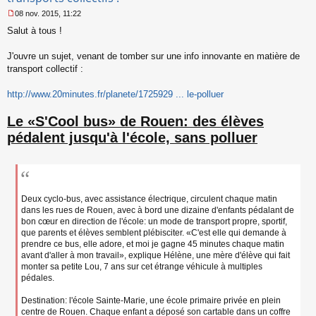
08 nov. 2015, 11:22
M
Salut à tous !
e
s
s
J'ouvre un sujet, venant de tomber sur une info innovante en matière de
a
transport collectif :
g
e
http://www.20minutes.fr/planete/1725929 ... le-polluer
n
o
n
Le «S'Cool bus» de Rouen: des élèves
l
pédalent jusqu'à l'école, sans polluer
u
Deux cyclo-bus, avec assistance électrique, circulent chaque matin
dans les rues de Rouen, avec à bord une dizaine d'enfants pédalant de
bon cœur en direction de l'école: un mode de transport propre, sportif,
que parents et élèves semblent plébisciter. «C'est elle qui demande à
prendre ce bus, elle adore, et moi je gagne 45 minutes chaque matin
avant d'aller à mon travail», explique Hélène, une mère d'élève qui fait
monter sa petite Lou, 7 ans sur cet étrange véhicule à multiples
pédales.
Destination: l'école Sainte-Marie, une école primaire privée en plein
centre de Rouen. Chaque enfant a déposé son cartable dans un coffre